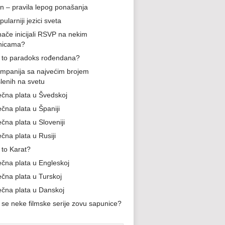
n – pravila lepog ponašanja
ularniji jezici sveta
nače inicijali RSVP na nekim
nicama?
e to paradoks rođendana?
mpanija sa najvećim brojem
lenih na svetu
ečna plata u Švedskoj
ečna plata u Španiji
čna plata u Sloveniji
čna plata u Rusiji
 to Karat?
ečna plata u Engleskoj
ečna plata u Turskoj
ečna plata u Danskoj
 se neke filmske serije zovu sapunice?