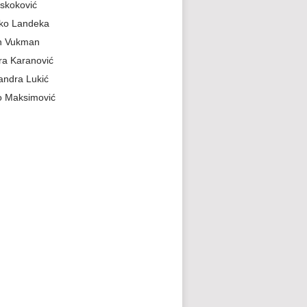
skoković
jko Landeka
n Vukman
a Karanović
andra Lukić
 Maksimović