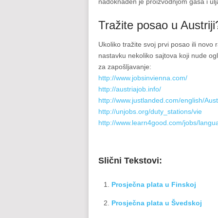
nadoknađen je proizvodnjom gasa i ulj
Tražite posao u Austriji
Ukoliko tražite svoj prvi posao ili nov
nastavku nekoliko sajtova koji nude ogl
za zapošljavanje:
http://www.jobsinvienna.com/
http://austriajob.info/
http://www.justlanded.com/english/Aust
http://unjobs.org/duty_stations/vie
http://www.learn4good.com/jobs/languag
Slični Tekstovi:
Prosječna plata u Finskoj
Prosječna plata u Švedskoj