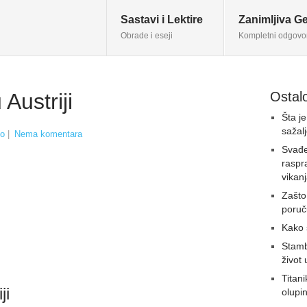
Sastavi i Lektire
Zanimljiva Ge
Obrade i eseji
Kompletni odgovo
Austriji
Ostalo
Šta j
sažal
vo
|
Nema komentara
Svađe
raspr
vikan
Zašto
poruč
Kako 
Stambe
život 
Titan
ji
olupin