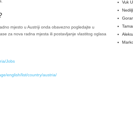
a.
Vuk U
Nedil
?
Gora
Tamar
o radno mjesto u Austriji onda obavezno pogledajte u
ase za nova radna mjesta ili postavljanje vlastitog oglasa
Aleks
Marko
ria/Jobs
e/english/list/country/austria/