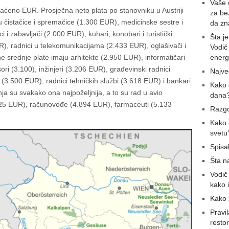
Vaše d
skraćeno EUR. Prosječna neto plata po stanovniku u Austriji
za be
 čistačice i spremačice (1.300 EUR), medicinske sestre i
da zn
ci i zabavljači (2.000 EUR), kuhari, konobari i turistički
Šta j
R), radnici u telekomunikacijama (2.433 EUR), oglašivači i
Vodič
ne srednje plate imaju arhitekte (2.950 EUR), informatičari
energ
sori (3.100), inžinjeri (3.206 EUR), građevinski radnici
Najveć
 (3.500 EUR), radnici tehničkih službi (3.618 EUR) i bankari
Kako 
a su svakako ona najpoželjnija, a to su rad u avio
dana
25 EUR), računovođe (4.894 EUR), farmaceuti (5.133
Razgo
Kako 
svetu
Spisa
Šta n
Vodič 
kako 
Kako 
Pravi
resto