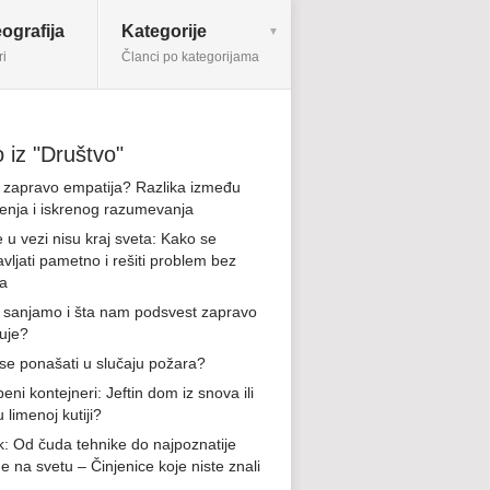
ografija
Kategorije
ri
Članci po kategorijama
 iz "Društvo"
e zapravo empatija? Razlika između
jenja i iskrenog razumevanja
 u vezi nisu kraj sveta: Kako se
avljati pametno i rešiti problem bez
ja
 sanjamo i šta nam podsvest zapravo
uje?
se ponašati u slučaju požara?
ni kontejneri: Jeftin dom iz snova ili
u limenoj kutiji?
ik: Od čuda tehnike do najpoznatije
e na svetu – Činjenice koje niste znali