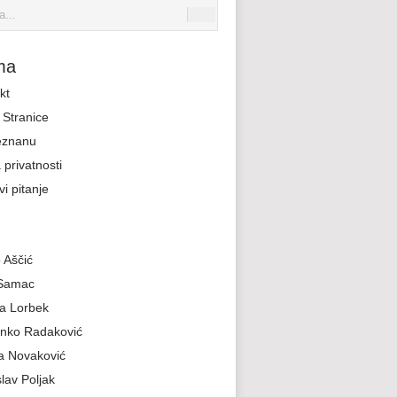
ma
kt
Stranice
eznanu
 privatnosti
i pitanje
 Aščić
 Samac
a Lorbek
nko Radaković
a Novaković
slav Poljak