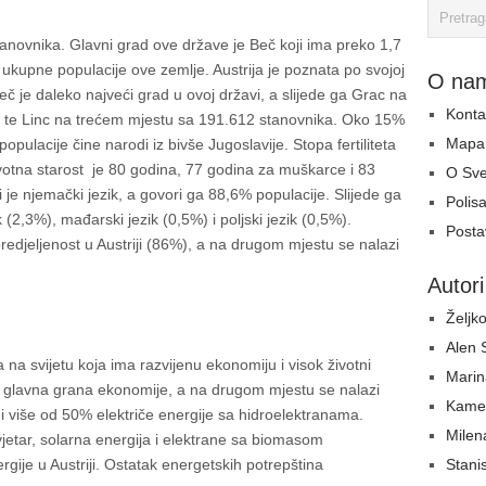
tanovnika. Glavni grad ove države je Beč koji ima preko 1,7
u ukupne populacije ove zemlje. Austrija je poznata po svojoj
O na
Beč je daleko najveći grad u ovoj državi, a slijede ga Grac na
Konta
 te Linc na trećem mjestu sa 191.612 stanovnika. Oko 15%
Mapa 
 populacije čine narodi iz bivše Jugoslavije. Stopa fertiliteta
ivotna starost je 80 godina, 77 godina za muškarce i 83
O Sv
i je njemački jezik, a govori ga 88,6% populacije. Slijede ga
Polisa
k (2,3%), mađarski jezik (0,5%) i poljski jezik (0,5%).
Postav
redjeljenost u Austriji (86%), a na drugom mjestu se nalazi
Autori
Željko
Alen
a na svijetu koja ima razvijenu ekonomiju i visok životni
Marin
je glavna grana ekonomije, a na drugom mjestu se nalazi
Kame
i više od 50% električe energije sa hidroelektranama.
Milen
 vjetar, solarna energija i elektrane sa biomasom
Stani
ije u Austriji. Ostatak energetskih potrepština