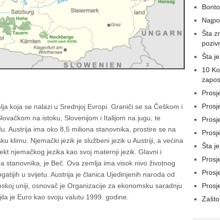
Bonto
Najpop
Šta z
poziv
Šta j
10 Ko
zapos
Prosj
Prosj
lja koja se nalazi u Srednjoj Evropi. Graniči se sa Češkom i
vačkom na istoku, Slovenijom i Italijom na jugu, te
Prosje
 Austrija ima oko 8,5 miliona stanovnika, prostire se na
Prosje
u klimu. Njemački jezik je službeni jezik u Austriji, a većina
Šta je
lekt njemačkog jezika kao svoj maternji jezik. Glavni i
Prosj
ona stanovnika, je Beč. Ova zemlja ima visok nivo životnog
Prosj
tijih u svijetu. Austrija je članica Ujedinjenih naroda od
Prosj
pskoj uniji, osnovač je Organizacije za ekonomsku saradnju
jila je Euro kao svoju valutu 1999. godine.
Zašto