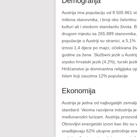
Demografija
Austrija ima populaciju od 8.505.861 s
miliona stanovnika, i broji oko četvrtin
kulturi ali i visokom standardu života. 
drugom mjestu sa 265.889 stanovnika,
populacije u Austriji su stranici, a 5,1%
iznosi 1,4 djece po majci, očekivana ž
godine za žene. Službeni jezik u Austrij
srpsko-hrvatski jezik (4,2%), turski jezi
Hrišćanstvo je dominantna religijska op
Islam koji zauzima 12% populacije.
Ekonomija
Austrija je jedna od najbogatijih zemalj
standard. Veoma razvijena industrija 
međunarodni turizam. Austrija proizvod
Obnovljivi energetski izvori kao što su
snadbjevaju 62% ukupne potrošnje energ