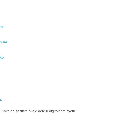
em
on na
ko
k.
 Kako da zaštitite svoje dete u digitalnom svetu?