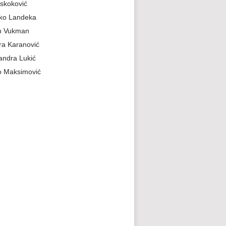
skoković
jko Landeka
n Vukman
a Karanović
andra Lukić
 Maksimović