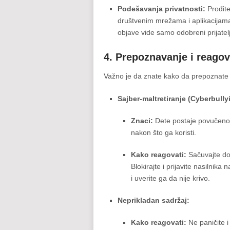
Podešavanja privatnosti:
Prođite
društvenim mrežama i aplikacijama k
objave vide samo odobreni prijatelj
4. Prepoznavanje i reago
Važno je da znate kako da prepoznate 
Sajber-maltretiranje (Cyberbully
Znaci:
Dete postaje povučeno, 
nakon što ga koristi.
Kako reagovati:
Sačuvajte do
Blokirajte i prijavite nasilnik
i uverite ga da nije krivo.
Neprikladan sadržaj:
Kako reagovati:
Ne paničite i 