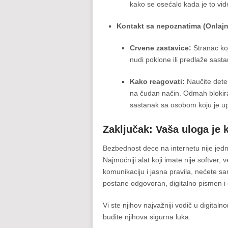
kako se osećalo kada je to vide
Kontakt sa nepoznatima (Onlajn 
Crvene zastavice:
Stranac koji
nudi poklone ili predlaže sasta
Kako reagovati:
Naučite dete
na čudan način. Odmah blokirajt
sastanak sa osobom koju je up
Zaključak: Vaša uloga je 
Bezbednost dece na internetu nije jedn
Najmoćniji alat koji imate nije softver
komunikaciju i jasna pravila, nećete sa
postane odgovoran, digitalno pismen i
Vi ste njihov najvažniji vodič u digitaln
budite njihova sigurna luka.