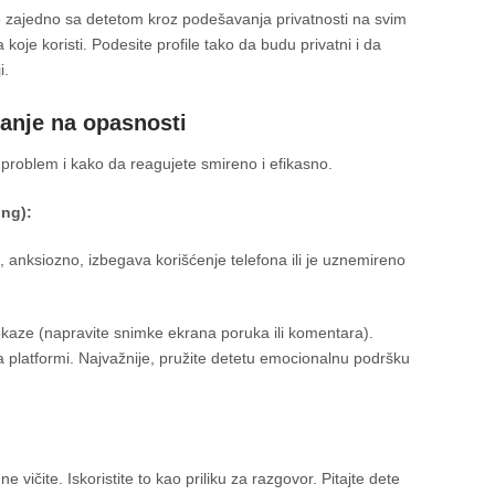
 zajedno sa detetom kroz podešavanja privatnosti na svim
oje koristi. Podesite profile tako da budu privatni i da
i.
vanje na opasnosti
problem i kako da reagujete smireno i efikasno.
ing):
anksiozno, izbegava korišćenje telefona ili je uznemireno
kaze (napravite snimke ekrana poruka ili komentara).
a na platformi. Najvažnije, pružite detetu emocionalnu podršku
ne vičite. Iskoristite to kao priliku za razgovor. Pitajte dete