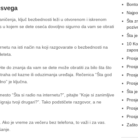
Bonto
 svega
Najpop
raničenja, ključ bezbednosti leži u otvorenom i iskrenom
Šta z
nos u kojem se dete oseća dovoljno sigurno da vam se obrati
poziv
Šta j
10 Ko
netu na isti način na koji razgovarate o bezbednosti na
zapos
deteta.
Prosj
Prosj
te do znanja da vam se dete može obratiti za bilo šta što
z straha od kazne ili oduzimanja uređaja. Rečenica “Šta god
Prosje
no” je ključna.
Prosje
Šta je
sto “Šta si radio na internetu?”, pitajte “Koje si zanimljive
Prosj
u igraju tvoji drugari?”. Tako podstičete razgovor, a ne
Prosj
Prosj
a. Ako je vreme za večeru bez telefona, to važi i za vas.
Zašto
anje.