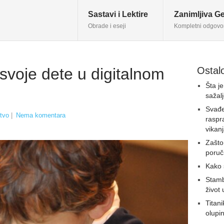
Sastavi i Lektire
Zanimljiva Ge
Obrade i eseji
Kompletni odgovo
 svoje dete u digitalnom
Ostalo
Šta j
sažal
Svađe
tvo
|
Nema komentara
raspr
vikan
Zašto
poruč
Kako 
Stambe
život 
Titan
olupin