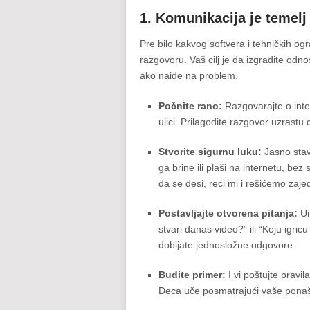
1. Komunikacija je temelj
Pre bilo kakvog softvera i tehničkih og
razgovoru. Vaš cilj je da izgradite od
ako naiđe na problem.
Počnite rano:
Razgovarajte o inter
ulici. Prilagodite razgovor uzrastu 
Stvorite sigurnu luku:
Jasno stavi
ga brine ili plaši na internetu, be
da se desi, reci mi i rešićemo zajed
Postavljajte otvorena pitanja:
Ume
stvari danas video?” ili “Koju igric
dobijate jednosložne odgovore.
Budite primer:
I vi poštujte pravil
Deca uče posmatrajući vaše ponaš