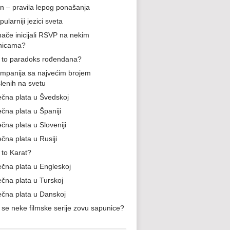
n – pravila lepog ponašanja
ularniji jezici sveta
nače inicijali RSVP na nekim
nicama?
e to paradoks rođendana?
mpanija sa najvećim brojem
lenih na svetu
ečna plata u Švedskoj
ečna plata u Španiji
čna plata u Sloveniji
čna plata u Rusiji
 to Karat?
ečna plata u Engleskoj
ečna plata u Turskoj
ečna plata u Danskoj
 se neke filmske serije zovu sapunice?