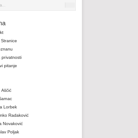
ma
kt
Stranice
eznanu
 privatnosti
i pitanje
 Aščić
 Samac
a Lorbek
nko Radaković
a Novaković
slav Poljak