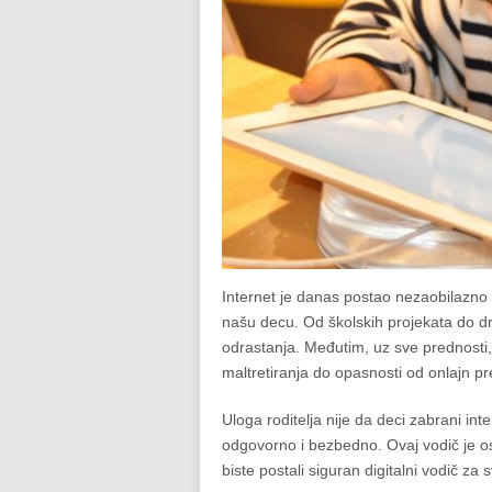
Internet je danas postao nezaobilazno di
našu decu. Od školskih projekata do dru
odrastanja. Međutim, uz sve prednosti, 
maltretiranja do opasnosti od onlajn pr
Uloga roditelja nije da deci zabrani in
odgovorno i bezbedno. Ovaj vodič je os
biste postali siguran digitalni vodič za 