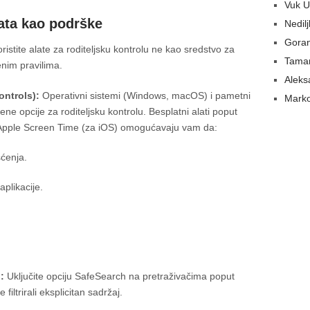
Vuk U
lata kao podrške
Nedil
Gora
ristite alate za roditeljsku kontrolu ne kao sredstvo za
Tamar
nim pravilima.
Aleks
ontrols):
Operativni sistemi (Windows, macOS) i pametni
Marko
ene opcije za roditeljsku kontrolu. Besplatni alati poput
i Apple Screen Time (za iOS) omogućavaju vam da:
ćenja.
aplikacije.
:
Uključite opciju SafeSearch na pretraživačima poput
iltrirali eksplicitan sadržaj.