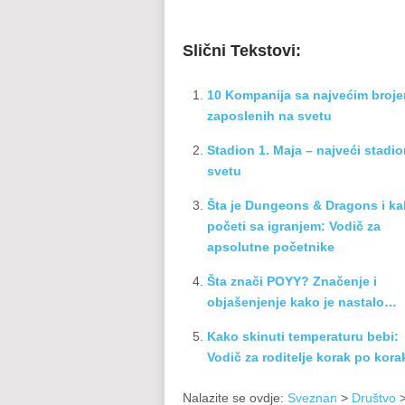
Slični Tekstovi:
10 Kompanija sa najvećim broj
zaposlenih na svetu
Stadion 1. Maja – najveći stadi
svetu
Šta je Dungeons & Dragons i ka
početi sa igranjem: Vodič za
apsolutne početnike
Šta znači POYY? Značenje i
objašenjenje kako je nastalo…
Kako skinuti temperaturu bebi:
Vodič za roditelje korak po kora
Nalazite se ovdje:
Sveznan
>
Društvo
>