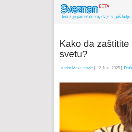
Kako da zaštitite
svetu?
Marko Maksimović
|
12 Jula, 2025
|
Druš