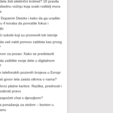
ete želi električni trotinet? 10 pravila
zbednu vožnju koja svaki roditelj mora
a
e Dopamin Detoks i kako da ga uradite:
 u 4 koraka da povratite fokus i
iju
i sukobi koji su promenili tok istorije
da vaš nakit ponovo zablista kao prvog
?
vor za posao: Kako se predstaviti
da zaštitite svoje dete u digitalnom
?
k telefonskih pozivnih brojeva u Evropi
aš govor tela zaista otkriva o nama?
kroz platne kartice: Razlika, prednosti i
izabrati pravu
započeti chat s djevojkom?
la ponašanja za stolom – bonton u
ranu