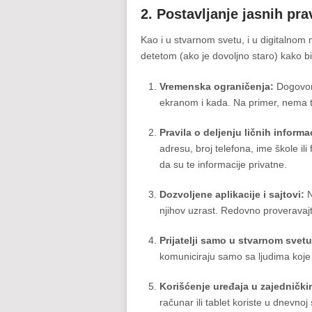
2. Postavljanje jasnih prav
Kao i u stvarnom svetu, i u digitalnom m
detetom (ako je dovoljno staro) kako b
Vremenska ograničenja:
Dogovori
ekranom i kada. Na primer, nema t
Pravila o deljenju ličnih informac
adresu, broj telefona, ime škole il
da su te informacije privatne.
Dozvoljene aplikacije i sajtovi:
N
njihov uzrast. Redovno proveravajte
Prijatelji samo u stvarnom svetu
komuniciraju samo sa ljudima koje 
Korišćenje uređaja u zajednički
računar ili tablet koriste u dnevnoj