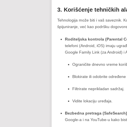
3. Korišćenje tehničkih a
Tehnologija može biti i vaš saveznik. Ko
špijuniranje, već kao podršku dogovore
Roditeljska kontrola (Parental C
telefoni (Android, iOS) imaju ugrađ
Google Family Link (za Android) 
Ograničite dnevno vreme koriš
Blokirate ili odobrite određene 
Filtrirate neprikladan sadržaj.
Vidite lokaciju uređaja.
Bezbedna pretraga (SafeSearch)
Google-a i na YouTube-u kako biste f