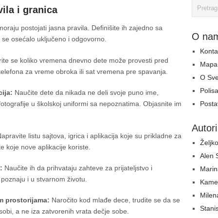
ila i granica
oraju postojati jasna pravila. Definišite ih zajedno sa
O na
i se osećalo uključeno i odgovorno.
Konta
te se koliko vremena dnevno dete može provesti pred
Mapa 
elefona za vreme obroka ili sat vremena pre spavanja.
O Sv
Polisa
ija:
Naučite dete da nikada ne deli svoje puno ime,
Postav
i fotografije u školskoj uniformi sa nepoznatima. Objasnite im
Autori
apravite listu sajtova, igrica i aplikacija koje su prikladne za
Željko
 koje nove aplikacije koriste.
Alen
:
Naučite ih da prihvataju zahteve za prijateljstvo i
Marin
poznaju i u stvarnom životu.
Kame
Milen
m prostorijama:
Naročito kod mlađe dece, trudite se da se
Stani
 sobi, a ne iza zatvorenih vrata dečje sobe.