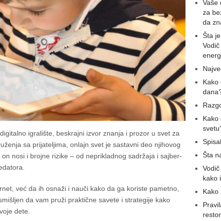
Vaše d
za be
da zn
Šta j
Vodič
energ
Najveć
Kako 
dana
Razgo
Kako 
svetu
gitalno igralište, beskrajni izvor znanja i prozor u svet za
Spisa
ženja sa prijateljima, onlajn svet je sastavni deo njihovog
Šta n
on nosi i brojne rizike – od neprikladnog sadržaja i sajber-
edatora.
Vodič 
kako 
ternet, već da ih osnaži i nauči kako da ga koriste pametno,
Kako 
mišljen da vam pruži praktične savete i strategije kako
Pravi
svoje dete.
resto