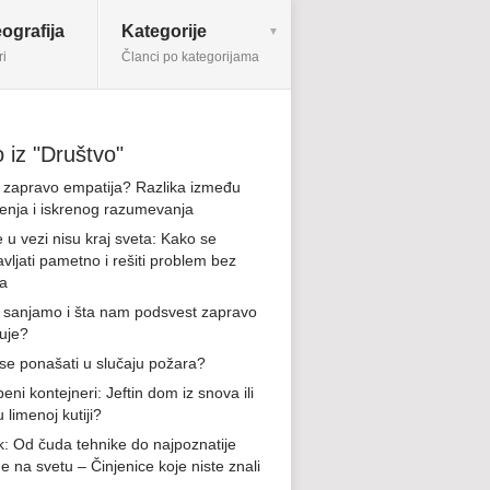
ografija
Kategorije
ri
Članci po kategorijama
 iz "Društvo"
e zapravo empatija? Razlika između
jenja i iskrenog razumevanja
 u vezi nisu kraj sveta: Kako se
avljati pametno i rešiti problem bez
ja
 sanjamo i šta nam podsvest zapravo
uje?
se ponašati u slučaju požara?
ni kontejneri: Jeftin dom iz snova ili
u limenoj kutiji?
ik: Od čuda tehnike do najpoznatije
e na svetu – Činjenice koje niste znali