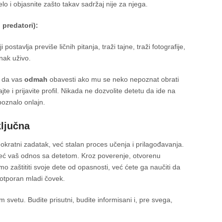
lo i objasnite zašto takav sadržaj nije za njega.
predatori):
 postavlja previše ličnih pitanja, traži tajne, traži fotografije,
nak uživo.
 da vas
odmah
obavesti ako mu se neko nepoznat obrati
e i prijavite profil. Nikada ne dozvolite detetu da ide na
oznalo onlajn.
ključna
okratni zadatak, već stalan proces učenja i prilagođavanja.
, već vaš odnos sa detetom. Kroz poverenje, otvorenu
mo zaštititi svoje dete od opasnosti, već ćete ga naučiti da
 otporan mladi čovek.
om svetu. Budite prisutni, budite informisani i, pre svega,