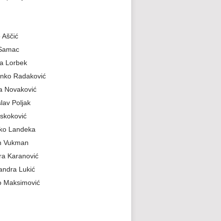
 Aščić
 Samac
a Lorbek
nko Radaković
a Novaković
slav Poljak
skoković
jko Landeka
n Vukman
a Karanović
andra Lukić
 Maksimović