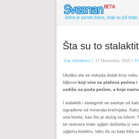
Šta su to stalaktit
Vuk Uskoković
|
17 Novembra, 2015
|
Pr
Ukoliko ste se nekada šetali kroz neku 
šiljkove
koji vise sa plafona pećina i
uzdižu sa poda pećine, a koje nazi
I stalaktiti i stalagmiti se sastoje od 
izgrađene od minerala krečnjaka. Kalci
ona kisela, kao što je slučaj sa kišom.
se rastvara malo ugljen dioksida iz va
ugljenu kiselinu, tako da su kapi kiše u