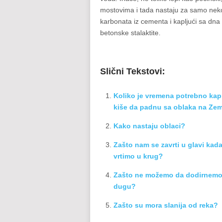
mostovima i tada nastaju za samo neko
karbonata iz cementa i kapljući sa dna 
betonske stalaktite.
Slični Tekstovi:
Koliko je vremena potrebno ka
kiše da padnu sa oblaka na Zem
Kako nastaju oblaci?
Zašto nam se zavrti u glavi kad
vrtimo u krug?
Zašto ne možemo da dodirnem
dugu?
Zašto su mora slanija od reka?