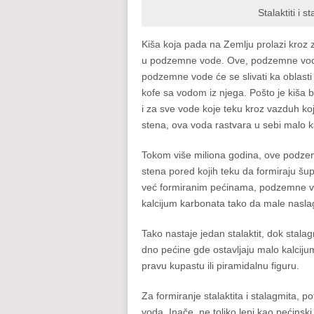
Stalaktiti i 
Kiša koja pada na Zemlju prolazi kroz z
u podzemne vode. Ove, podzemne vod
podzemne vode će se slivati ka oblasti
kofe sa vodom iz njega. Pošto je kiša 
i za sve vode koje teku kroz vazduh ko
stena, ova voda rastvara u sebi malo k
Tokom više miliona godina, ove podzem
stena pored kojih teku da formiraju šup
već formiranim pećinama, podzemne vod
kalcijum karbonata tako da male naslag
Tako nastaje jedan stalaktit, dok stal
dno pećine gde ostavljaju malo kalciju
pravu kupastu ili piramidalnu figuru.
Za formiranje stalaktita i stalagmita, 
voda. Inače, ne toliko lepi kao pećinski