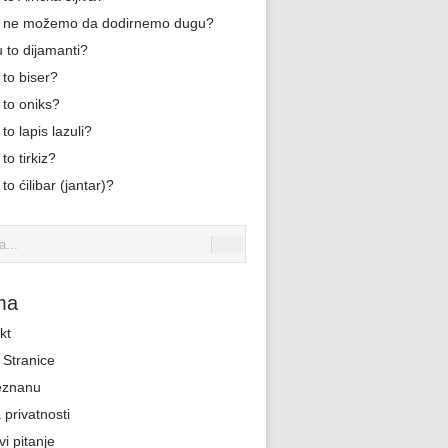
 ne možemo da dodirnemo dugu?
u to dijamanti?
 to biser?
 to oniks?
 to lapis lazuli?
 to tirkiz?
 to ćilibar (jantar)?
ma
kt
Stranice
eznanu
 privatnosti
i pitanje