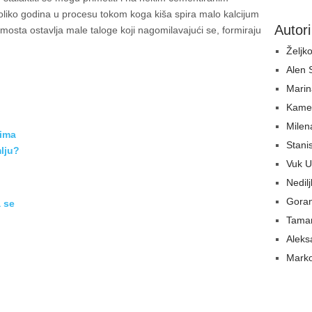
liko godina u procesu tokom koga kiša spira malo kalcijum
Autori
mosta ostavlja male taloge koji nagomilavajući se, formiraju
Željko
Alen
Marin
Kame
Milen
pima
Stani
lju?
Vuk U
Nedil
Gora
a se
Tamar
Aleks
o
Marko