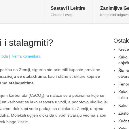
Sastavi i Lektire
Zanimljiva Ge
Obrade i eseji
Kompletni odgovo
i i stalagmiti?
Ostalo
Kreče
iroda
|
Nema komentara
Kako 
objaš
pećinu na Zemlji, sigurno ste primetili kupaste providne
Šta r
 nazivaju se stalaktitima
, kao i slične strukture koje
se
otvo
vamo stalagmitima
.
Fenom
Kako n
kalcijum karbonata (CaCO
), a nalaze se u pećinama koje su
3
tolik
jum karbonat se lako rastvara u vodi, a pogotovo ukoliko je
Kako 
 Naime, dok kapi vode padaju sa oblaka ka Zemlji, u njima
Zašto
zduha. Molekuli ugljen dioksida u vodi stvaraju veoma slabu
Kućn
vek blago kisele.
Kako 