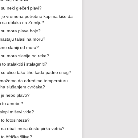
su neki glečeri plavi?
o je vremena potrebno kapima kiše da
 sa oblaka na Zemlju?
 su mora plave boje?
nastaju talasi na moru?
 smo slaniji od mora?
 su mora slanija od reka?
 to stalaktiti i stalagmiti?
 su ulice tako tihe kada padne sneg?
možemo da odredimo temperaturu
ha slušanjem cvrčaka?
 je nebo plavo?
u to amebe?
slepi miševi vide?
 to fotosinteza?
 na obali mora često pirka vetrić?
 to Afrička šljiva?