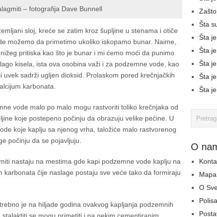
stalagmiti – fotografija Dave Bunnell
Zašto
Šta s
emljani sloj, kreće se zatim kroz šupljine u stenama i otiče
Šta je
e možemo da primetimo ukoliko iskopamo bunar. Naime,
Šta je
 nižeg pritiska kao što je bunar i mi ćemo moći da punimo
Šta je
blago kisela, ista ova osobina važi i za podzemne vode, kao
ji uvek sadrži ugljen dioksid. Prolaskom pored krečnjačkih
Šta je
alcijum karbonata.
Šta je
ne vode malo po malo mogu rastvoriti toliko krečnjaka od
ljine koje postepeno počinju da obrazuju velike pećine. U
e koje kaplju sa njenog vrha, taložiće malo rastvorenog
e počinju da se pojavljuju.
O na
agmiti nastaju na mestima gde kapi podzemne vode kaplju na
Konta
m karbonata čije naslage postaju sve veće tako da formiraju
Mapa 
O Sv
Polisa
potrebno je na hiljade godina ovakvog kapljanja podzemnih
Postav
, stalaktiti se mogu primetiti i na nekim cementiranim