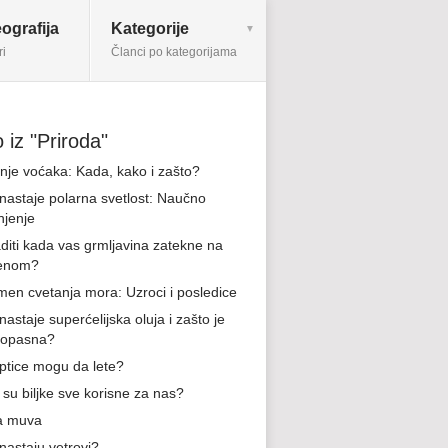
ografija
Kategorije
ri
Članci po kategorijama
 iz "Priroda"
nje voćaka: Kada, kako i zašto?
nastaje polarna svetlost: Naučno
njenje
aditi kada vas grmljavina zatekne na
renom?
en cvetanja mora: Uzroci i posledice
astaje superćelijska oluja i zašto je
o opasna?
ptice mogu da lete?
 su biljke sve korisne za nas?
a muva
nastaju vetrovi?