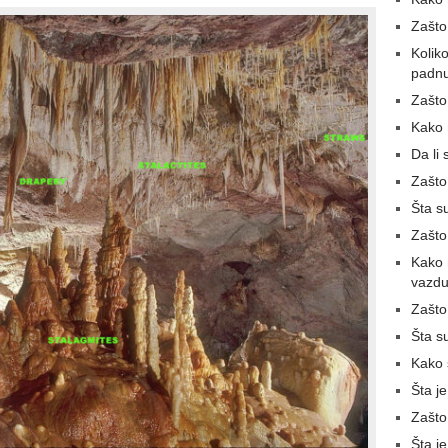
Zašto 
Kolik
padnu
Zašto
Kako 
Da li
Zašto
Šta su
Zašto
Kako 
vazdu
Zašto
Šta s
Kako 
Šta je
Zašto
Šta je