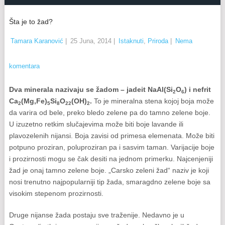
Šta je to žad?
Tamara Karanović
|
25 Juna, 2014
|
Istaknuti
,
Priroda
|
Nema
komentara
Dva minerala nazivaju se žadom – jadeit NaAl(Si
O
) i nefrit
2
6
Ca
(Mg,Fe)
Si
O
(OH)
.
To je mineralna stena kojoj boja može
2
5
8
22
2
da varira od bele, preko bledo zelene pa do tamno zelene boje.
U izuzetno retkim slučajevima može biti boje lavande ili
plavozelenih nijansi. Boja zavisi od primesa elemenata. Može biti
potpuno proziran, poluproziran pa i sasvim taman. Varijacije boje
i prozirnosti mogu se čak desiti na jednom primerku. Najcenjeniji
žad je onaj tamno zelene boje. „Carsko zeleni žad“ naziv je koji
nosi trenutno najpopularniji tip žada, smaragdno zelene boje sa
visokim stepenom prozirnosti.
Druge nijanse žada postaju sve traženije. Nedavno je u