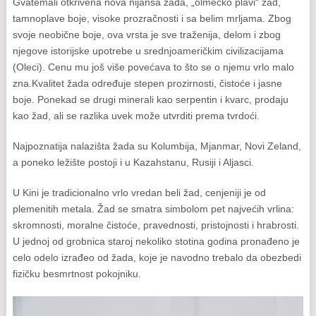
Gvatemali otkrivena nova nijansa žada, „olmečko plavi“ žad,
tamnoplave boje, visoke prozračnosti i sa belim mrljama. Zbog
svoje neobične boje, ova vrsta je sve traženija, delom i zbog
njegove istorijske upotrebe u srednjoameričkim civilizacijama
(Oleci). Cenu mu još više povećava to što se o njemu vrlo malo
zna.Kvalitet žada određuje stepen prozirnosti, čistoće i jasne
boje. Ponekad se drugi minerali kao serpentin i kvarc, prodaju
kao žad, ali se razlika uvek može utvrditi prema tvrdoći.
Najpoznatija nalazišta žada su Kolumbija, Mjanmar, Novi Zeland,
a poneko ležište postoji i u Kazahstanu, Rusiji i Aljasci.
U Kini je tradicionalno vrlo vredan beli žad, cenjeniji je od
plemenitih metala. Žad se smatra simbolom pet najvećih vrlina:
skromnosti, moralne čistoće, pravednosti, pristojnosti i hrabrosti.
U jednoj od grobnica staroj nekoliko stotina godina pronađeno je
celo odelo izrađeo od žada, koje je navodno trebalo da obezbedi
fizičku besmrtnost pokojniku.