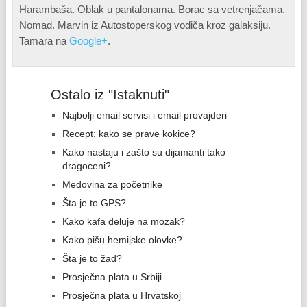
Harambaša. Oblak u pantalonama. Borac sa vetrenjačama.
Nomad. Marvin iz Autostoperskog vodiča kroz galaksiju.
Tamara na
Google+
.
Ostalo iz "Istaknuti"
Najbolji email servisi i email provajderi
Recept: kako se prave kokice?
Kako nastaju i zašto su dijamanti tako
dragoceni?
Medovina za početnike
Šta je to GPS?
Kako kafa deluje na mozak?
Kako pišu hemijske olovke?
Šta je to žad?
Prosječna plata u Srbiji
Prosječna plata u Hrvatskoj