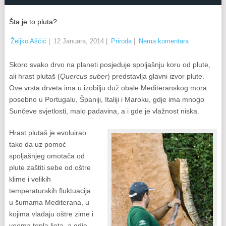
Šta je to pluta?
Željko Aščić
|
12 Januara, 2014
|
Priroda
|
Nema komentara
Skoro svako drvo na planeti posjeduje spoljašnju koru od plute,
ali hrast plutaš (
Quercus suber
) predstavlja glavni izvor plute.
Ove vrsta drveta ima u izobilju duž obale Mediteranskog mora
posebno u Portugalu, Španiji, Italiji i Maroku, gdje ima mnogo
Sunčeve svjetlosti, malo padavina, a i gde je vlažnost niska.
Hrast plutaš je evoluirao
tako da uz pomoć
spoljašnjeg omotača od
plute zaštiti sebe od oštre
klime i velikih
temperaturskih fluktuacija
u šumama Mediterana, u
kojima vladaju oštre zime i
veoma topla ljeta, a gdje