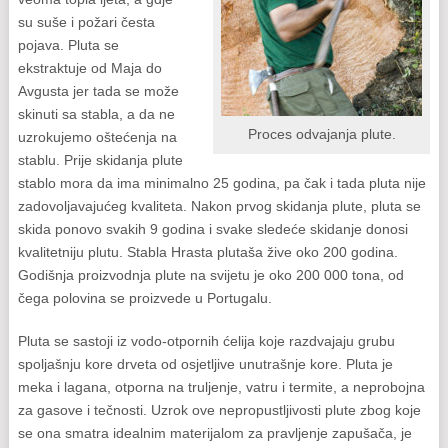
su suše i požari česta
pojava. Pluta se
ekstraktuje od Maja do
Avgusta jer tada se može
skinuti sa stabla, a da ne
Proces odvajanja plute.
uzrokujemo oštećenja na
stablu. Prije skidanja plute
stablo mora da ima minimalno 25 godina, pa čak i tada pluta nije
zadovoljavajućeg kvaliteta. Nakon prvog skidanja plute, pluta se
skida ponovo svakih 9 godina i svake sledeće skidanje donosi
kvalitetniju plutu. Stabla Hrasta plutaša žive oko 200 godina.
Godišnja proizvodnja plute na svijetu je oko 200 000 tona, od
čega polovina se proizvede u Portugalu.
Pluta se sastoji iz vodo-otpornih ćelija koje razdvajaju grubu
spoljašnju kore drveta od osjetljive unutrašnje kore. Pluta je
meka i lagana, otporna na truljenje, vatru i termite, a neprobojna
za gasove i tečnosti. Uzrok ove nepropustljivosti plute zbog koje
se ona smatra idealnim materijalom za pravljenje zapušača, je