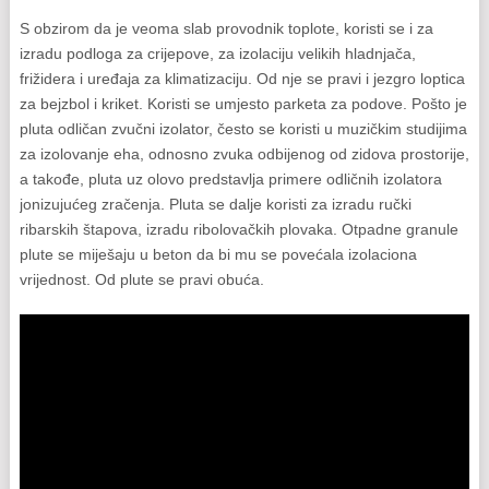
S obzirom da je veoma slab provodnik toplote, koristi se i za
izradu podloga za crijepove, za izolaciju velikih hladnjača,
frižidera i uređaja za klimatizaciju. Od nje se pravi i jezgro loptica
za bejzbol i kriket. Koristi se umjesto parketa za podove. Pošto je
pluta odličan zvučni izolator, često se koristi u muzičkim studijima
za izolovanje eha, odnosno zvuka odbijenog od zidova prostorije,
a takođe, pluta uz olovo predstavlja primere odličnih izolatora
jonizujućeg zračenja. Pluta se dalje koristi za izradu ručki
ribarskih štapova, izradu ribolovačkih plovaka. Otpadne granule
plute se miješaju u beton da bi mu se povećala izolaciona
vrijednost. Od plute se pravi obuća.