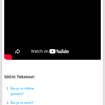
Slični Tekstovi:
Šta je to ćilibar
(jantar)?
Šta je to beril?