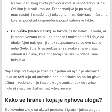
Najveći deo svog života provodi u vodi ili neposredno uz nju.
Odličan je plivač i ronilac. Prepoznatljiva je po sivoj,
maslinastoj ili smeđoj boji tela sa tamnim, četvrtastim šarama
koje su ponekad raspoređene poput šahovske table.
Belouška (
Natrix natrix
)
se takođe često nalazi uz vodu, ali
je manje vezana za nju od ribarice i može se naći i dalje od
obale. Njen najsigurniji znak raspoznavanja su dve svetle
mrlje (bele, žute ili narandžaste) sa svake strane vrata,
odmah iza glave, koje podsećaju na “uši” – odatle i ime
belouška.
Najvažnije od svega je znati da nijedna od njih nije otrovnica.
Lako se razlikuju od otrovnica poput poskoka po obliku glave i
očima – vodene zmije imaju okrugle zenice, dok otrovnice
(ljutice) imaju vertikalne, mačkolike zenice.
Kako se hrane i koja je njihova uloga?
Slatkovodne zmije su aktivni predatori i igraju ključnu ulogu u