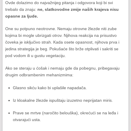
Ovde dolazimo do najvažnijeg pitanja i odgovora koji bi svi
trebalo da znaju:
ne, slatkovodne zmije naših krajeva nisu
opasne za ljude.
One su potpuno neotrovne. Nemaju otrovne žlezde niti zube
kojima bi mogle ubrizgati otrov. Njihova reakcija na prisustvo
čoveka je isključivo strah. Kada osete opasnost, njihova prva i
jedina strategija je beg. Pokušaće što brže otplivati i sakriti se
pod vodom ili u gustu vegetaciju.
Ako se steraju u ćošak i nemaju gde da pobegnu, pribegavaju
drugim odbrambenim mehanizmima:
Glasno sikću kako bi uplašile napadača.
Iz kloakalne žlezde ispuštaju izuzetno neprijatan miris.
Prave se mrtve (naročito belouška), okrećući se na leđa i
otvarajući usta.