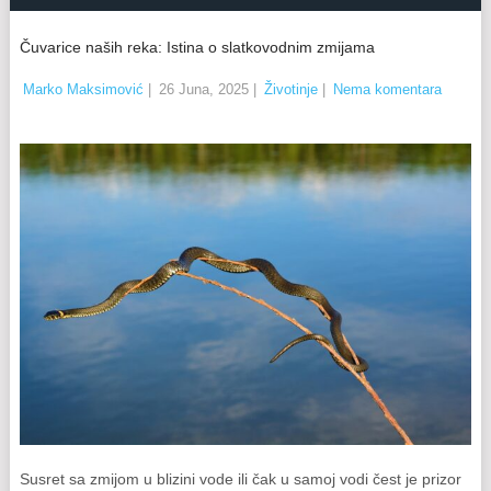
Čuvarice naših reka: Istina o slatkovodnim zmijama
Marko Maksimović
|
26 Juna, 2025
|
Životinje
|
Nema komentara
Susret sa zmijom u blizini vode ili čak u samoj vodi čest je prizor