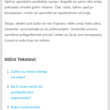
Ujed je apsolutno poslednja opcija i događa se samo ako zmiju
pokušate uhvatiti golim rukama. Čak i tada, njihov ujed je
bezopasan i može se uporediti sa ogrebotinom od trnja.
Stoga, sledeći put kada na reci ili jezeru vidite zmiju kako pliva,
zastanite i posmatrajte je sa poštovanjem. Svedočite prizoru
savršene prilagođenosti prirodi i setite se da je ona bezopasna
čuvarica voda koje svi volimo.
Slični Tekstovi:
Zašto su mora slanija
od reka?
Da li voda može da
proključa bez
zagrevanja?
Kako funkcioniše