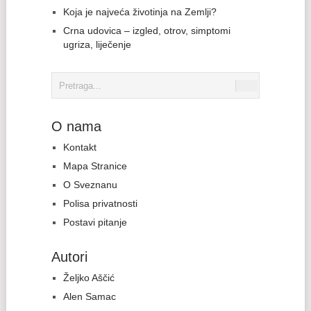
Koja je najveća životinja na Zemlji?
Crna udovica – izgled, otrov, simptomi
ugriza, liječenje
O nama
Kontakt
Mapa Stranice
O Sveznanu
Polisa privatnosti
Postavi pitanje
Autori
Željko Aščić
Alen Samac