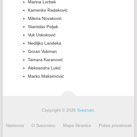
Marina Lorbek
Kamenko Radaković
Milena Novaković
Stanislav Poljak
Vuk Uskoković
Nediljko Landeka
Goran Vukman
Tamara Karanović
Aleksandra Lukić
Marko Maksimović
Copyright © 2026
Sveznan
.
Naslovna
O Sveznanu
Mapa Stranice
Polisa privatnosti