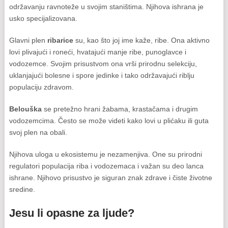
održavanju ravnoteže u svojim staništima. Njihova ishrana je
usko specijalizovana.
Glavni plen
ribarice
su, kao što joj ime kaže, ribe. Ona aktivno
lovi plivajući i roneći, hvatajući manje ribe, punoglavce i
vodozemce. Svojim prisustvom ona vrši prirodnu selekciju,
uklanjajući bolesne i spore jedinke i tako održavajući riblju
populaciju zdravom.
Belouška
se pretežno hrani žabama, krastačama i drugim
vodozemcima. Često se može videti kako lovi u plićaku ili guta
svoj plen na obali.
Njihova uloga u ekosistemu je nezamenjiva. One su prirodni
regulatori populacija riba i vodozemaca i važan su deo lanca
ishrane. Njihovo prisustvo je siguran znak zdrave i čiste životne
sredine.
Jesu li opasne za ljude?