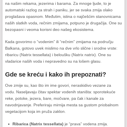
na našim rekama, jezerima i barama. Za mnoge ljude, to je
automatski razlog za strah i paniku, jer se svaka zmija olako
proglašava opasnom. Međutim, istina o najčešćim stanovnicama
naših slatkih voda, rečnim zmijama, potpuno je drugačija. One su
bezopasni i veoma korisni deo našeg ekosistema.
Kada govorimo o “vodenim” ili “rečnim” zmijama na području
Balkana, gotovo uvek mislimo na dve vrlo slične i srodne vrste:
ribaricu (
Natrix tessellata
) i beloušku (
Natrix natrix
). One su
vladarice naših voda i nepravedno su na lošem glasu.
Gde se kreću i kako ih prepoznati?
Ove zmije su, kao što im ime govori, neraskidivo vezane za
vodu. Naseljavaju čitav spektar vodenih staništa: sporotekuće
reke, potoke, jezera, bare, močvare, pa čak i kanale za
navodnjavanje. Preferiraju mirnija mesta sa gustom priobalnom
vegetacijom koja im pruža zaklon.
Ribarica (
Natrix tessellata
)
je “prava” vodena zmija.