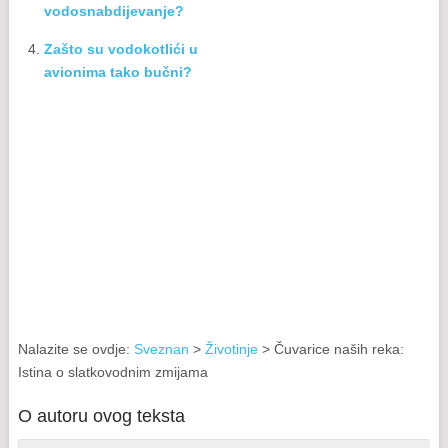
vodosnabdijevanje?
Zašto su vodokotlići u
avionima tako bučni?
Nalazite se ovdje:
Sveznan
>
Životinje
> Čuvarice naših reka:
Istina o slatkovodnim zmijama
O autoru ovog teksta