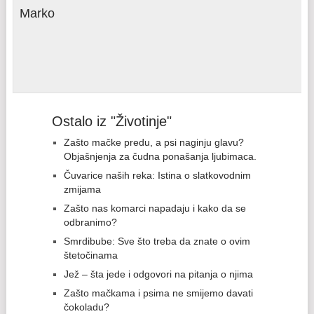
Marko
Ostalo iz "Životinje"
Zašto mačke predu, a psi naginju glavu?
Objašnjenja za čudna ponašanja ljubimaca.
Čuvarice naših reka: Istina o slatkovodnim
zmijama
Zašto nas komarci napadaju i kako da se
odbranimo?
Smrdibube: Sve što treba da znate o ovim
štetočinama
Jež – šta jede i odgovori na pitanja o njima
Zašto mačkama i psima ne smijemo davati
čokoladu?