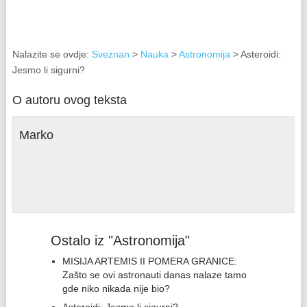
Nalazite se ovdje:
Sveznan
>
Nauka
>
Astronomija
> Asteroidi:
Jesmo li sigurni?
O autoru ovog teksta
Marko
Ostalo iz "Astronomija"
MISIJA ARTEMIS II POMERA GRANICE:
Zašto se ovi astronauti danas nalaze tamo
gde niko nikada nije bio?