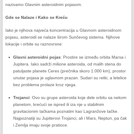
nazivamo Glavnim asteroidnim pojasom.
Gde se Nalaze i Kako se Kreću
Iako je njihova najveća koncentracija u Glavnom asteroidnom
pojasu, asteroidi se nalaze širom Sunčevog sistema. Njihove
lokacije i orbite su raznovrsne:
Glavni asteroidni pojas
: Prostire se između orbita Marsa i
Jupitera. Iako sadrži milione asteroida, od malih stena do
patuljaste planete Ceres (prečnika skoro 1.000 km), prostor
unutar pojasa je uglavnom prazan. Sudari su retki, a letelice
bez problema prolaze kroz njega.
Trojanci
: Ovo su grupe asteroida koje dele orbitu sa nekom
planetom, krećući se ispred ili iza nje u stabilnim
gravitacionim tačkama poznatim kao Lagranžove tačke.
Najpoznatiji su Jupiterovi Trojanci, ali i Mars, Neptun, pa čak
i Zemlja imaju svoje pratioce.