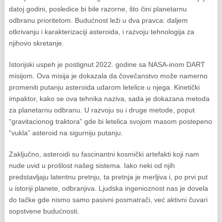
datoj godini, posledice bi bile razorne, što čini planetarnu
odbranu prioritetom. Budućnost leži u dva pravca: daljem
otkrivanju i karakterizaciji asteroida, i razvoju tehnologija za
njihovo skretanje.
Istorijski uspeh je postignut 2022. godine sa NASA-inom DART
misijom. Ova misija je dokazala da čovečanstvo može namerno
promeniti putanju asteroida udarom letelice u njega. Kinetički
impaktor, kako se ova tehnika naziva, sada je dokazana metoda
za planetarnu odbranu. U razvoju su i druge metode, poput
“gravitacionog traktora” gde bi letelica svojom masom postepeno
“vukla” asteroid na sigurniju putanju.
Zaključno, asteroidi su fascinantni kosmički artefakti koji nam
nude uvid u prošlost našeg sistema. Iako neki od njih
predstavljaju latentnu pretnju, ta pretnja je merljiva i, po prvi put
u istoriji planete, odbranjiva. Ljudska ingenioznost nas je dovela
do tačke gde nismo samo pasivni posmatrači, već aktivni čuvari
sopstvene budućnosti.