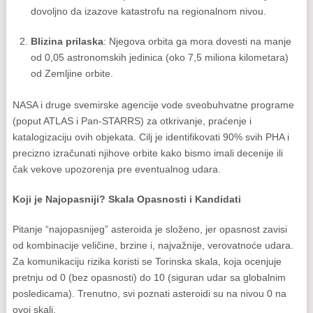
dovoljno da izazove katastrofu na regionalnom nivou.
Blizina prilaska
: Njegova orbita ga mora dovesti na manje
od 0,05 astronomskih jedinica (oko 7,5 miliona kilometara)
od Zemljine orbite.
NASA i druge svemirske agencije vode sveobuhvatne programe
(poput ATLAS i Pan-STARRS) za otkrivanje, praćenje i
katalogizaciju ovih objekata. Cilj je identifikovati 90% svih PHA i
precizno izračunati njihove orbite kako bismo imali decenije ili
čak vekove upozorenja pre eventualnog udara.
Koji je Najopasniji? Skala Opasnosti i Kandidati
Pitanje “najopasnijeg” asteroida je složeno, jer opasnost zavisi
od kombinacije veličine, brzine i, najvažnije, verovatnoće udara.
Za komunikaciju rizika koristi se Torinska skala, koja ocenjuje
pretnju od 0 (bez opasnosti) do 10 (siguran udar sa globalnim
posledicama). Trenutno, svi poznati asteroidi su na nivou 0 na
ovoj skali.