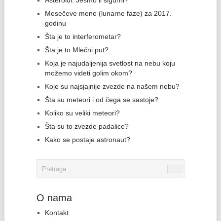
Asteroidi: Jesmo li sigurni?
Mesečeve mene (lunarne faze) za 2017.
godinu
Šta je to interferometar?
Šta je to Mlečni put?
Koja je najudaljenija svetlost na nebu koju
možemo videti golim okom?
Koje su najsjajnije zvezde na našem nebu?
Šta su meteori i od čega se sastoje?
Koliko su veliki meteori?
Šta su to zvezde padalice?
Kako se postaje astronaut?
O nama
Kontakt