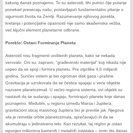
kakvog danas poznajemo. To su asteroidi, tihi putnici čije putanje
ponekad presecaju našu, postavljajući fundamentalno pitanje o
sigurnosti života na Zemlji. Razumevanje njihovog porekla,
kretanja i potencijalne opasnosti nije samo akademska vežba,
već ključni element planetarne odbrane.
Poreklo: Ostaci Formiranja Planeta
Asteroidi nisu fragmenti uništenih planeta, kako se nekada
verovalo. Oni su, zapravo, “građevinski materijal” koji nikada nije
uspeo da se spoji i formira planetu. Pre otprilike 4,6 milijardi
godina, Sunčev sistem je bio ogroman disk gasa i prašine.
Gravitacija je uzrokovala da se čestice spajaju u veće objekte
nazvane planetozimali. U većini regiona sistema, ovi objekti su
nastavili da se sudaraju i spajaju, formirajući planete koje danas
poznajemo. Međutim, u regionu između Marsa i Jupitera,
gravitacioni uticaj masivnog Jupitera bio je previše jak. Njegova
sila je remetila orbite planetozimala, sprečavajući ih da se
akumuliraju u jedinstveno telo. Kao rezultat, taj region je ostao
ispunjen milionima kamenih i metalnih ostataka – onim što danas