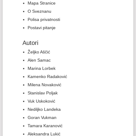
Mapa Stranice
O Sveznanu
Polisa privatnosti
Postavi pitanje
Autori
Željko Aščić
Alen Samac
Marina Lorbek
Kamenko Radaković
Milena Novaković
Stanislav Poljak
Vuk Uskoković
Nediljko Landeka
Goran Vukman
Tamara Karanović
Aleksandra Lukić