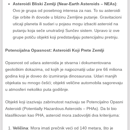
Asteroidi Bliski Zemlji (Near-Earth Asteroids – NEAs)
:
Ovo je grupa od posebnog interesa za nas. To su asteroidi
čije orbite ih dovode u blizinu Zemljine putanje. Gravitacioni
uticaji planeta ili sudari u pojasu mogu izbaciti asteroid na
putanju koja seče unutrašnji Sunčev sistem. Upravo iz ove
grupe potiču objekti koji predstavljaju potencijalnu pretnju.
Potencijalna Opasnost: Asteroidi Koji Prete Zemlji
Opasnost od udara asteroida je stvarna i dokumentovana
geološkim dokazima, od kojih je najpoznatiji udar pre 66 miliona
godina koji je doveo do izumiranja dinosaurusa. Udari manjih
objekata su mnogo češći; objekti veličine automobila sagorevaju
u atmosferi nekoliko puta godišnje.
Objekti koji izazivaju zabrinutost nazivaju se Potencijalno Opasni
Asteroidi (Potentially Hazardous Asteroids – PHAs). Da bi bio
klasifikovan kao PHA, asteroid mora zadovoljiti dva kriterijuma:
Veličina
: Mora imati prečnik veći od 140 metara, što je