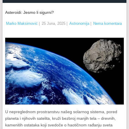
Asteroidi: Jesmo li sigurni?
Marko Maksimović
|
25 Juna, 2025
|
Astronomija
|
Nema komentara
U nepreglednom prostranstvu našeg solarnog sistema, pored
planeta i njihovih satelita, kruži bezbroj manjih tela – drevnih,
kamenitih ostataka koji svedoče o haotičnom rađanju sveta