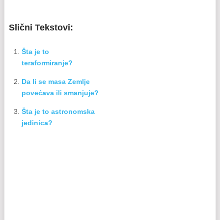
Slični Tekstovi:
Šta je to
teraformiranje?
Da li se masa Zemlje
povećava ili smanjuje?
Šta je to astronomska
jedinica?