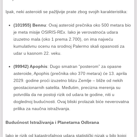
Ipak, neki asteroidi se pažljivije prate zbog svojih karakteristika:
(101955) Bennu
: Ovaj asteroid prečnika oko 500 metara bio
je meta misije OSIRIS-REx. Iako je verovatnoća udara
izuzetno mala (oko 1 prema 2.700), on ima najveću
kumulativnu ocenu na srodnoj Palermo skali opasnosti za
udar u kasnom 22. veku.
(99942) Apophis
: Dugo smatran “posterom” za opasne
asteroide, Apophis (prečnika oko 370 metara) će 13. aprila
2029. godine proći izuzetno blizu Zemlje – bliže od nekih
geostacionarnih satelita. Međutim, precizna merenja su
potvrdila da ne postoji rizik od udara te godine, niti u
doglednoj budućnosti. Ovaj bliski prolazak biće neverovatna
prilika za naučna istraživanja.
Budućnost Istraživanja i Planetarna Odbrana
Iako je rizik od katastrofalnog udara statistički nizak u bilo kojoj