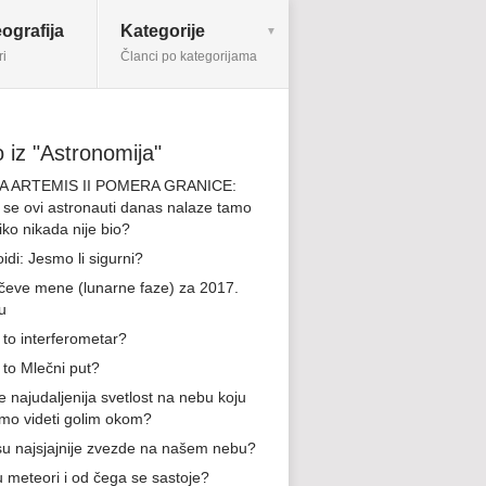
ografija
Kategorije
ri
Članci po kategorijama
 iz "Astronomija"
JA ARTEMIS II POMERA GRANICE:
 se ovi astronauti danas nalaze tamo
iko nikada nije bio?
idi: Jesmo li sigurni?
eve mene (lunarne faze) za 2017.
u
 to interferometar?
 to Mlečni put?
e najudaljenija svetlost na nebu koju
o videti golim okom?
su najsjajnije zvezde na našem nebu?
u meteori i od čega se sastoje?