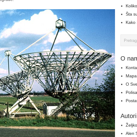
Koliko
Šta s
Kako 
O na
Konta
Mapa 
O Sv
Polisa
Postav
Autori
Željko
Alen