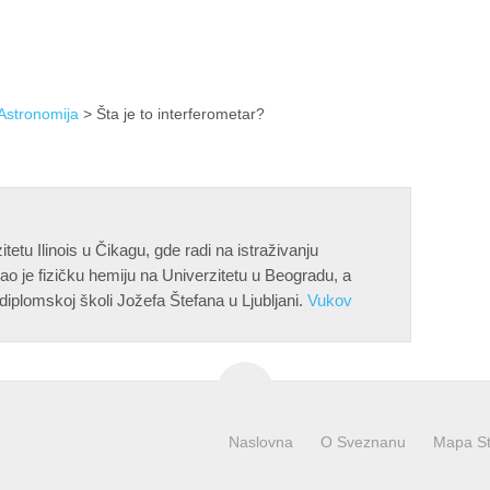
Astronomija
> Šta je to interferometar?
tetu Ilinois u Čikagu, gde radi na istraživanju
rao je fizičku hemiju na Univerzitetu u Beogradu, a
diplomskoj školi Jožefa Štefana u Ljubljani.
Vukov
Naslovna
O Sveznanu
Mapa St