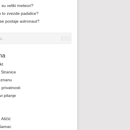
 su veliki meteori?
u to zvezde padalice?
se postaje astronaut?
ma
kt
Stranice
eznanu
 privatnosti
i pitanje
 Aščić
 Samac