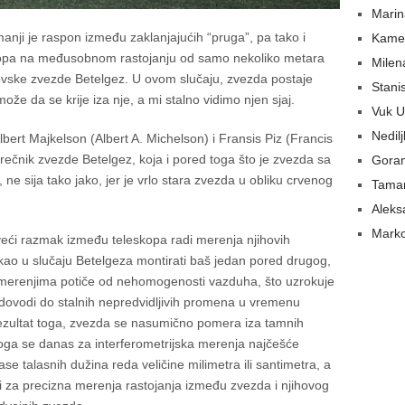
Marin
anji je raspon između zaklanjajućih “pruga”, pa tako i
Kame
skopa na međusobnom rastojanju od samo nekoliko metara
Milen
ovske zvezde Betelgez. U ovom slučaju, zvezda postaje
Stani
že da se krije iza nje, a mi stalno vidimo njen sjaj.
Vuk U
Nedil
bert Majkelson (Albert A. Michelson) i Fransis Piz (Francis
rečnik zvezde Betelgez, koja i pored toga što je zvezda sa
Gora
e sija tako jako, jer je vrlo stara zvezda u obliku crvenog
Tamar
Aleks
Marko
eći razmak između teleskopa radi merenja njihovih
kao u slučaju Betelgeza montirati baš jedan pored drugog,
 merenjima potiče od nehomogenosti vazduha, što uzrokuje
ovodi do stalnih nepredvidljivih promena u vremenu
rezultat toga, zvezda se nasumično pomera iza tamnih
oga se danas za interferometrijska merenja najčešće
lase talasnih dužina reda veličine milimetra ili santimetra, a
 i za precizna merenja rastojanja između zvezda i njihovog