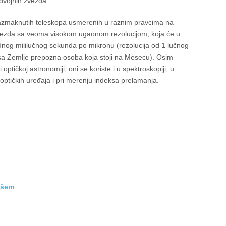
 dvojnih zvezda.
 razmaknutih teleskopa usmerenih u raznim pravcima na
zvezda sa veoma visokom ugaonom rezolucijom, koja će u
jednog mililučnog sekunda po mikronu (rezolucija od 1 lučnog
a Zemlje prepozna osoba koja stoji na Mesecu). Osim
optičkoj astronomiji, oni se koriste i u spektroskopiji, u
u optičkih uređaja i pri merenju indeksa prelamanja.
ašem