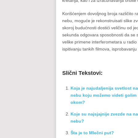
kretanja, kao i za izračunavanja orbite
Korišćenjem dovoljnog broja različito
nebu, moguće je rekonstruisati slike 
skoroj budućnosti dostići veličinu od 
sekunda odgovara sposobnosti da se s
velike primene interferometara u radio i 
ispitivanju tankih filmova, isprobavanj
Slični Tekstovi:
Koja je najudaljenija svetlost na
nebu koju možemo videti golim
okom?
Koje su najsjajnije zvezde na n
nebu?
Šta je to Mlečni put?