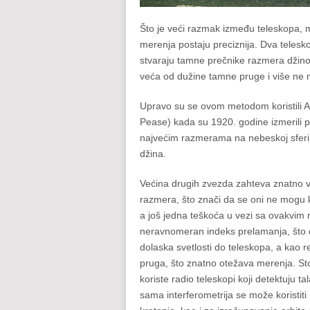
Što je veći razmak između teleskopa, m
merenja postaju preciznija. Dva tele
stvaraju tamne prečnike razmera džin
veća od dužine tamne pruge i više ne mo
Upravo su se ovom metodom koristili Al
Pease) kada su 1920. godine izmerili p
najvećim razmerama na nebeskoj sferi, n
džina.
Većina drugih zvezda zahteva znatno v
razmera, što znači da se oni ne mogu 
a još jedna teškoća u vezi sa ovakvim
neravnomeran indeks prelamanja, što d
dolaska svetlosti do teleskopa, a kao 
pruga, što znatno otežava merenja. St
koriste radio teleskopi koji detektuju ta
sama interferometrija se može koristiti