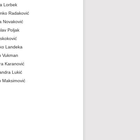
a Lorbek
nko Radaković
a Novaković
slav Poljak
skoković
jko Landeka
n Vukman
a Karanović
andra Lukić
 Maksimović