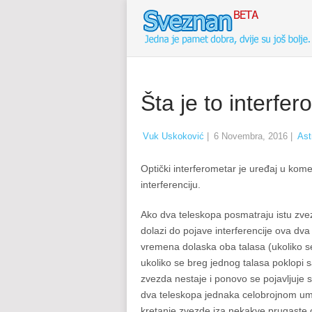
Šta je to interfe
Vuk Uskoković
|
6 Novembra, 2016
|
Ast
Optički interferometar je uređaj u kome 
interferenciju.
Ako dva teleskopa posmatraju istu zve
dolazi do pojave interferencije ova dva
vremena dolaska oba talasa (ukoliko se 
ukoliko se breg jednog talasa poklopi s
zvezda nestaje i ponovo se pojavljuje 
dva teleskopa jednaka celobrojnom um
kretanje zvezde iza nekakve prugaste 