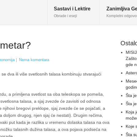
Sastavi i Lektire
Zanimljiva Ge
Obrade i eseji
Kompletni odgovo
rometar?
Ostalo
MISI
Zašto
ronomija
|
Nema komentara
gde n
Astero
se dva ili više svetlosnih talasa kombinuju stvarajući
Meseč
godin
zdu, a primljena svetlost sa oba teleskopa se pomeša,
Šta je
 svetlosna talasa, a sjaj zvezde će zavisiti od odnosa
Šta je
njihovi bregovi preklope, sjaj zvezde će se pojačati, a
Koja j
a doljom drugog, njen sjaj će nestati). Drugim rečima,
možem
svaki put kada je razlika u vremenu dolaska talasa na ova
Koje 
nožku talasnih dužina talasa, a ova pojava podseća na
Šta s
ograde.