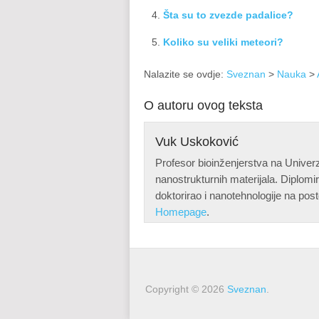
Šta su to zvezde padalice?
Koliko su veliki meteori?
Nalazite se ovdje:
Sveznan
>
Nauka
>
O autoru ovog teksta
Vuk Uskoković
Profesor bioinženjerstva na Univerzi
nanostrukturnih materijala. Diplomi
doktorirao i nanotehnologije na post
Homepage
.
Copyright © 2026
Sveznan
.