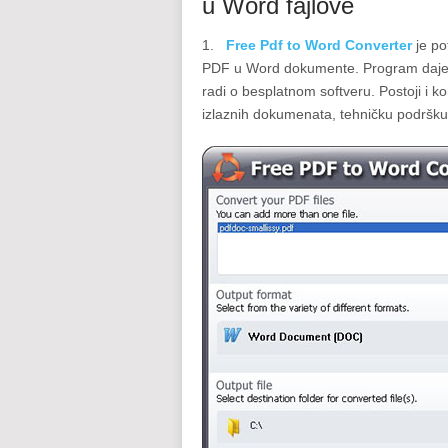
u Word fajlove
1.
Free Pdf to Word Converter
je p
PDF u Word dokumente. Program daje pr
radi o besplatnom softveru. Postoji i 
izlaznih dokumenata, tehničku podršku