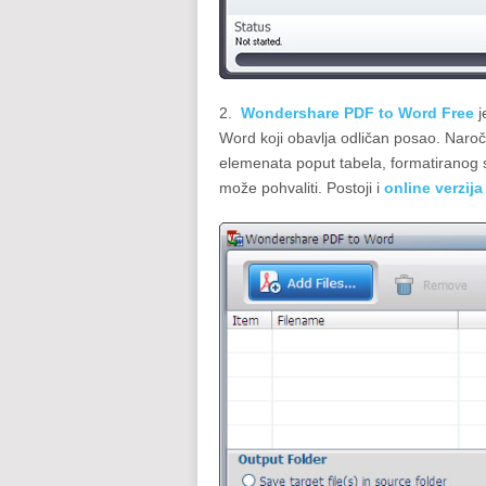
2.
Wondershare PDF to Word Free
j
Word koji obavlja odličan posao. Naroči
elemenata poput tabela, formatiranog sa
može pohvaliti. Postoji i
online verzij