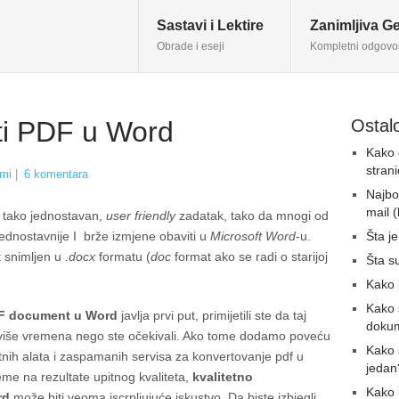
Sastavi i Lektire
Zanimljiva Ge
Obrade i eseji
Kompletni odgovo
ti PDF u Word
Ostalo
Kako o
stran
mi
|
6 komentara
Najbo
mail (
 tako jednostavan,
user friendly
zadatak, tako da mnogi od
dnostavnije I brže izmjene obaviti u
Microsoft Word
-u.
Šta je
 snimljen u
.docx
formatu (
doc
format ako se radi o starijoj
Šta s
Kako 
Kako s
F document u Word
javlja prvi put, primijetili ste da taj
dokum
 više vremena nego ste očekivali. Ako tome dodamo poveću
Kako 
atnih alata i zaspamanih servisa za konvertovanje pdf u
jedan
eme na rezultate upitnog kvaliteta,
kvalitetno
Kako 
rd
može biti veoma iscrpljujuće iskustvo. Da biste izbjegli