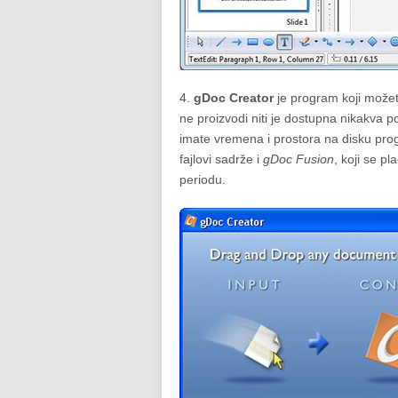
4.
gDoc Creator
je program koji možete
ne proizvodi niti je dostupna nikakva 
imate vremena i prostora na disku pro
fajlovi sadrže i
gDoc Fusion
, koji se p
periodu.