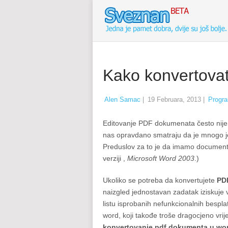
Kako konvertova
Alen Samac
|
19 Februara, 2013
|
Progra
Editovanje PDF dokumenata često nije
nas opravdano smatraju da je mnogo je
Preduslov za to je da imamo document
verziji ,
Microsoft Word 2003
.)
Ukoliko se potreba da konvertujete
PD
naizgled jednostavan zadatak iziskuje
listu isprobanih nefunkcionalnih bespl
word, koji takođe troše dragocjeno vrij
konvertovanje pdf dokumenta u wo