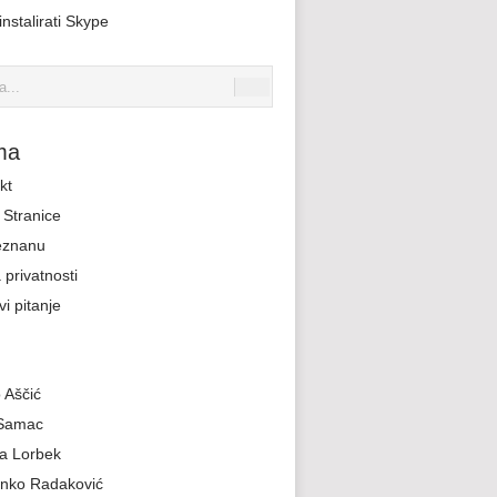
nstalirati Skype
ma
kt
Stranice
eznanu
 privatnosti
i pitanje
 Aščić
 Samac
a Lorbek
nko Radaković