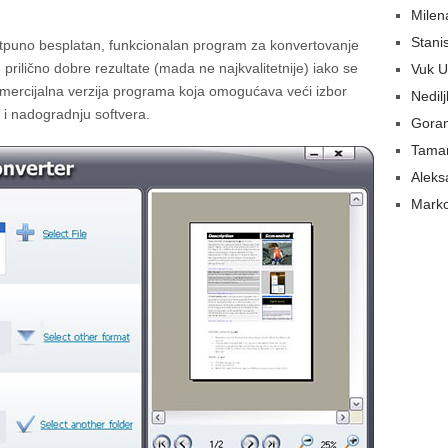
Milen
Stani
otpuno besplatan, funkcionalan program za konvertovanje
ilično dobre rezultate (mada ne najkvalitetnije) iako se
Vuk U
komercijalna verzija programa koja omogućava veći izbor
Nedil
 i nadogradnju softvera.
Gora
Tamar
Aleks
Marko