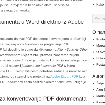
Kako i
a listu provjerenih besplatnih alata i servisa za
u svega par koraka.
umenta u Word direktno iz Adobe
O na
e besplatan) da svoj PDF dokument konvertujemo u
.docx
fajl
Konta
a, koji najčešće koristimo za pregledanje PDF
Mapa 
 fajl dovoljno je samo da kliknemo na
File > Save As Other
O Sv
novootvorenom
Export PDF
prozoru izaberemo željeni
Polisa
knemo na
convert
. Kako je u pitanju komercijalna usluga biće
Postav
da bi nastavili
jednostavnu konverziju PDF u Word
nje PDF u Word biti često potrebna zadaća, a naročito ako
Autori
lažemo da razmislite o pretplati na
Adobe Export PDF
koja
 PDF documenti često sadrže skeniran tekst, ova usluga je
Željko
Alen
Marin
i za konvertovanje PDF dokumenata
Kame