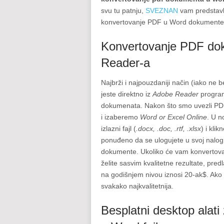
svu tu patnju,
SVEZNAN
vam predstavlj
konvertovanje PDF u Word dokumente 
Konvertovanje PDF dok
Reader-a
Najbrži i najpouzdaniji način (iako n
jeste direktno iz
Adobe Reader
program
dokumenata. Nakon što smo uvezli PDF
i izaberemo
Word or Excel Online
. U 
izlazni fajl (
.docx, .doc, .rtf, .xlsx
) i kli
ponuđeno da se ulogujete u svoj nalog 
dokumente. Ukoliko će vam konvertova
želite sasvim kvalitetne rezultate, pred
na godišnjem nivou iznosi 20-ak$. Ako
svakako najkvalitetnija.
Besplatni desktop alat