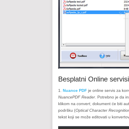
Besplatni Online servi
1.
Nuance PDF
je online servis za kon
NuancePDF Reader
. Potrebno je da i
klikom na
convert
, dokument će biti a
podršku (
Optical Character Recognitio
tekst koji se može editovati u konver