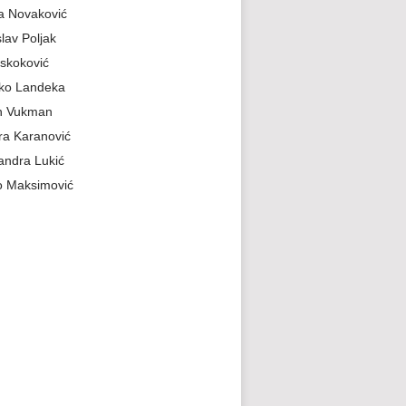
a Novaković
slav Poljak
skoković
jko Landeka
n Vukman
a Karanović
andra Lukić
 Maksimović