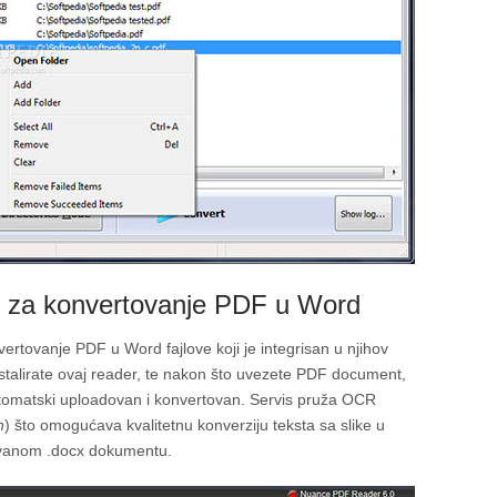
si za konvertovanje PDF u Word
vertovanje PDF u Word fajlove koji je integrisan u njihov
nstalirate ovaj reader, te nakon što uvezete PDF document,
utomatski uploadovan i konvertovan. Servis pruža OCR
n
) što omogućava kvalitetnu konverziju teksta sa slike u
tovanom .docx dokumentu.