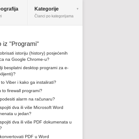
ografija
Kategorije
ri
Članci po kategorijama
 iz "Programi"
brisati istoriju (history) posjećenih
ica na Google Chrome-u?
lji besplatni desktop programi za e-
klijenti)?
 to Viber i kako ga instalirati?
u to firewall programi?
podesiti alarm na računaru?
pojiti dva ili više Microsoft Word
enata u jedan?
spojiti dva ili više PDF dokumenata u
?
konvertovati PDF u Word