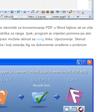
 iskoristiti za konvertovanje PDF u Word fajlove ali se više
podrška za njega. Ipak, program je vrijedan pomena pa ako
gram možete skinuti sa
ovog
linka. Upozorenje: Skinuti
laća i koji ostavlja žig na dokumente izrađene u probnom