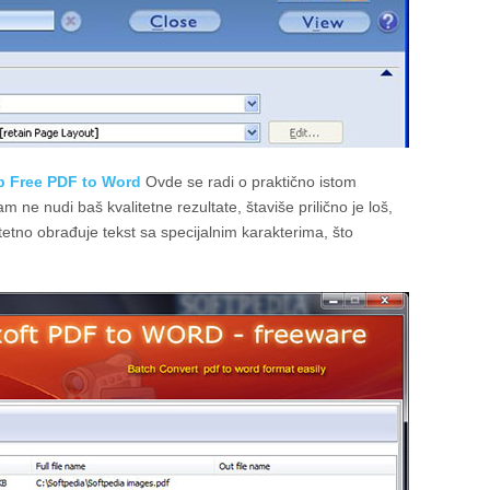
p Free PDF to Word
Ovde se radi o praktično istom
 ne nudi baš kvalitetne rezultate, štaviše prilično je loš,
alitetno obrađuje tekst sa specijalnim karakterima, što