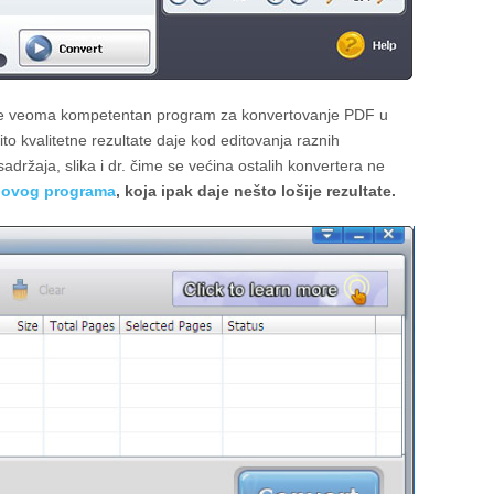
e veoma kompetentan program za konvertovanje PDF u
to kvalitetne rezultate daje kod editovanja raznih
držaja, slika i dr. čime se većina ostalih konvertera ne
a ovog programa
, koja ipak daje nešto lošije rezultate.