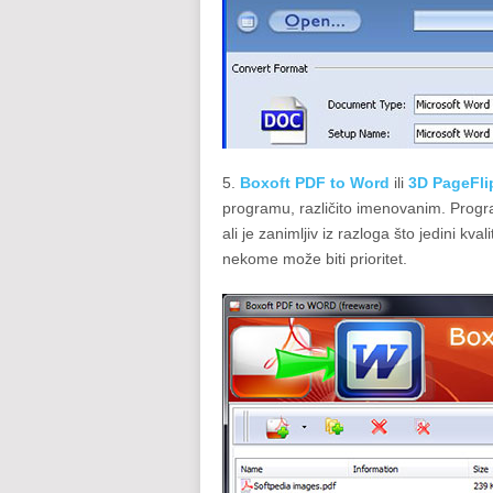
5.
Boxoft PDF to Word
ili
3D PageFli
programu, različito imenovanim. Program
ali je zanimljiv iz razloga što jedini kv
nekome može biti prioritet.