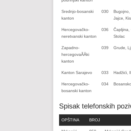
podrinjski kanton
Srednjo-bosanski
030
Bugojno, 
kanton
Jajce, Ki
Hercegovačko-
036
Čapljina,
neretvanski kanton
Stolac
Zapadno-
039
Grude, Lj
hercegovaÃÂki
kanton
Kanton Sarajevo
033
Hadžići, 
Hercegovačko-
034
Bosansko
bosanski kanton
Spisak telefonskih pozi
OPŠTINA
BROJ