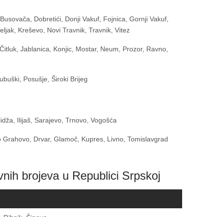
Busovača, Dobretići, Donji Vakuf, Fojnica, Gornji Vakuf,
seljak, Kreševo, Novi Travnik, Travnik, Vitez
 Čitluk, Jablanica, Konjic, Mostar, Neum, Prozor, Ravno,
ubuški, Posušje, Široki Brijeg
Ilidža, Ilijaš, Sarajevo, Trnovo, Vogošća
 Grahovo, Drvar, Glamoč, Kupres, Livno, Tomislavgrad
vnih brojeva u Republici Srpskoj