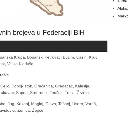
Tamar
Aleks
Marko
vnih brojeva u Federaciji BiH
sanska Krupa, Bosanski Petrovac, Bužim, Cazin, Ključ,
st, Velika Kladuša
rašje
 Čelić, Doboj-Istok, Gračanica, Gradačac, Kalesija,
Lukavac, Sapna, Srebrenik, Teočak, Tuzla, Živinice
boj-Jug, Kakanj, Maglaj, Olovo, Tešanj, Usora, Vareš,
avidovići, Zenica, Žepče