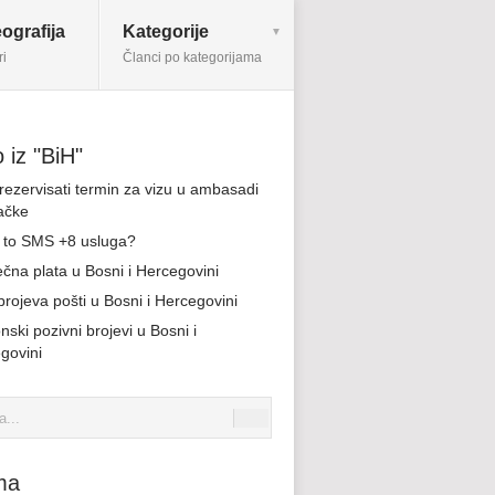
ografija
Kategorije
ri
Članci po kategorijama
 iz "BiH"
rezervisati termin za vizu u ambasadi
ačke
e to SMS +8 usluga?
ečna plata u Bosni i Hercegovini
brojeva pošti u Bosni i Hercegovini
nski pozivni brojevi u Bosni i
govini
ma