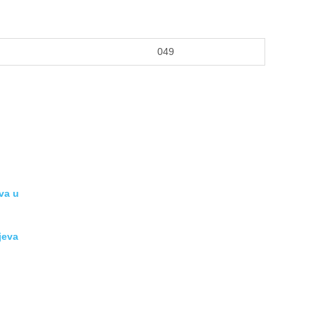
049
va u
jeva