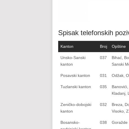
Spisak telefonskih pozi
Kanton
Broj
Opštine
Unsko-Sanski
037
Bihać, Bo
kanton
Sanski Mo
Posavski kanton
031
Odžak, O
Tuzlanski kanton
035
Banovići,
Kladanj, 
Zeničko-dobojski
032
Breza, Do
kanton
Visoko, Z
Bosansko-
038
Goražde