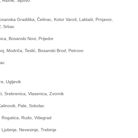
, Ribnik, Šipovo
osanska Gradiška, Čelinac, Kotor Varoš, Laktaši, Prnjavor,
, Srbac
ca, Bosanski Novi, Prijedor
oj, Modriča, Teslić, Bosanski Brod, Petrovo
mac
re, Ugljevik
ći, Srebrenica, Vlasenica, Zvornik
alinovik, Pale, Sokolac
, Rogatica, Rudo, Višegrad
 Ljubinje, Nevesinje, Trebinje