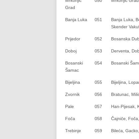
Mrkonjić
050
Mrkonjić Grad
Grad
Banja Luka
051
Banja Luka, B
Skender Vakuf
Prijedor
052
Bosanska Dubi
Doboj
053
Derventa, Dob
Bosanski
054
Bosanski Ša
Šamac
Bijeljina
055
Bijeljina, Lopa
Zvornik
056
Bratunac, Mili
Pale
057
Han-Pijesak, K
Foča
058
Čajniče, Foča
Trebinje
059
Bileća, Gacko,