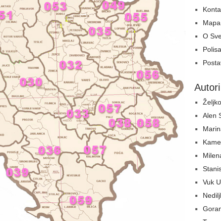
Konta
Mapa 
O Sv
Polisa
Postav
Autori
Željko
Alen
Marin
Kame
Milen
Stani
Vuk U
Nedil
Gora