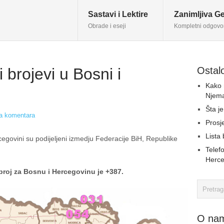
Sastavi i Lektire
Zanimljiva Ge
Obrade i eseji
Kompletni odgovo
 brojevi u Bosni i
Ostalo
Kako 
Njem
Šta j
 komentara
Prosj
Lista 
rcegovini su podijeljeni izmedju Federacije BiH, Republike
Telefo
Herce
 broj za Bosnu i Hercegovinu je +387.
O na