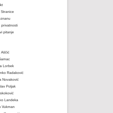
kt
Stranice
eznanu
 privatnosti
i pitanje
 Aščić
 Samac
a Lorbek
nko Radaković
a Novaković
slav Poljak
skoković
jko Landeka
n Vukman