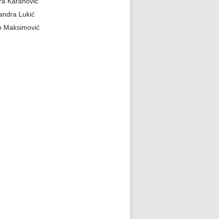
a Karanović
andra Lukić
 Maksimović