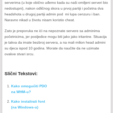
serverima (u koje obično uđemo kada su naši omiljeni serveri bio
nedostupni), nakon odličnog skora u prvoj partiji i početna dva
headshota u drugoj partiji admin pod mi lupa cenzuru i ban.
Naravno nikad u životu nisam koristio cheat.
Zato je preporuka ne ići na nepoznate servere sa adminima
početnicima, jer posljedice mogu biti jako jako iritantne. Situacija
je takva da imate bezbroj servera, a na mali milion head admini
su djeca ispod 10 godina. Morate da naučite da ne uzimate
ovakve stvari srcu.
Slični Tekstovi:
Kako omogućiti PDO
na WHM-u?
Kako instalirati font
(na Windows-u)