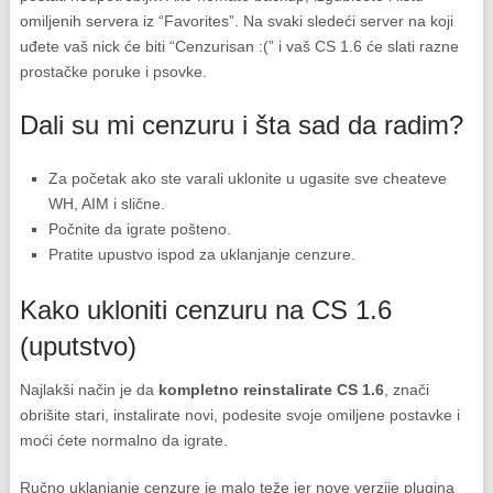
omiljenih servera iz “Favorites”. Na svaki sledeći server na koji
uđete vaš nick će biti “Cenzurisan :(” i vaš CS 1.6 će slati razne
prostačke poruke i psovke.
Dali su mi cenzuru i šta sad da radim?
Za početak ako ste varali uklonite u ugasite sve cheateve
WH, AIM i slične.
Počnite da igrate pošteno.
Pratite upustvo ispod za uklanjanje cenzure.
Kako ukloniti cenzuru na CS 1.6
(uputstvo)
Najlakši način je da
kompletno reinstalirate CS 1.6
, znači
obrišite stari, instalirate novi, podesite svoje omiljene postavke i
moći ćete normalno da igrate.
Ručno uklanjanje cenzure je malo teže jer nove verzije plugina