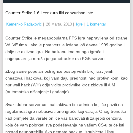
Counter Strike 1.6 i cenzura iliti cenzurisani ste
Kamenko Radaković
|
28 Marta, 2013
|
Igre
|
1 komentar
Counter Strike je megapopularna FPS igra napravljena od strane
VALVE tima. Iako je prva verzija izdana još davne 1999 godine i
dalje se aktivno igra. Na balkanu ima mnogo igrača i
najpopularnija mreža je gametracker.rs i KGB serveri.
Zbog same popularnosti igrice postoji veliki broj razvijenih
cheatova i hackova, koji vam daju prednosti nad protivnikom, kao
npr wall hack (WH) gdje vidite protivnike kroz zidove ili AIM
(automatsko nišanjenje i gađanje).
Svaki dobar server će imati aktivan tim admina koji će paziti na
regularnost igre i izbacivati one igrače koji varaju. Onog trenutka
kad primjete da varate oni će vas banovati ili zalijepiti cenzuru,
koja će vam pobrkati sva podešavanja na vašem CS-u te će isti
postati neupotrebljiv. Ako nemate backup, izgubićete i listu