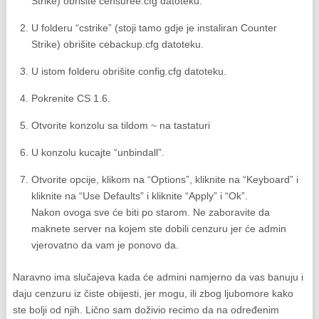
Strike) obrišite censuree.cfg datoteku.
U folderu “cstrike” (stoji tamo gdje je instaliran Counter
Strike) obrišite cebackup.cfg datoteku.
U istom folderu obrišite config.cfg datoteku.
Pokrenite CS 1.6.
Otvorite konzolu sa tildom ~ na tastaturi
U konzolu kucajte “unbindall”.
Otvorite opcije, klikom na “Options”, kliknite na “Keyboard” i
kliknite na “Use Defaults” i kliknite “Apply” i “Ok”.
Nakon ovoga sve će biti po starom. Ne zaboravite da
maknete server na kojem ste dobili cenzuru jer će admin
vjerovatno da vam je ponovo da.
Naravno ima slučajeva kada će admini namjerno da vas banuju i
daju cenzuru iz čiste obijesti, jer mogu, ili zbog ljubomore kako
ste bolji od njih. Lično sam doživio recimo da na određenim