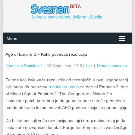
Menu
Age of Empire 2 – Kako povećati rezoluciju
Kamenko Radaković
|
30 Septembra, 2015
|
Igre
|
Nema komentara
Za one koji žele veće rezolucije od postojećih u ovoj legendarnoj
igri mogu da preuzmu
resolution patch
za Age of Empires 2: Age
of Kings i Age of Empires 2: The Conquerors. Nakon što
instalirate patch potrebno je da ga pokrenete i on će generisati
bat datoteku sa kojom će vaš AEO ponovo zasjati u punom sjaju.
Da bi ste postigli veću rezoluciju postoji i drugi način, a taj je da
instalirate nezvanični dodatak Forgotten Empires ili zvanični Age
of Empires 2 HD sa steama.