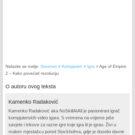
Nalazite se ovdje:
Sveznan
>
Kompjuteri
>
Igre
> Age of Empire
2 – Kako povećati rezoluciju
O autoru ovog teksta
Kamenko Radaković
Kamenko Radaković aka NoSkillAtAll je pasionirani igrač
kompjuterskih video igara. S vremena na vrijeme piše
savjete i trikove za razne igre koje igra ili je igrao. Živi u
malom mjestašcu pored Stockholma, gdje je doselio davne