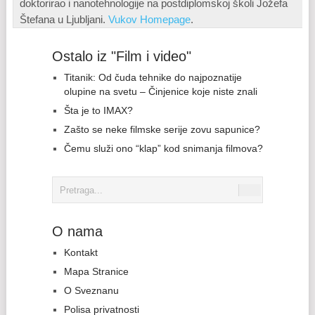
doktorirao i nanotehnologije na postdiplomskoj školi Jožefa
Štefana u Ljubljani.
Vukov Homepage
.
Ostalo iz "Film i video"
Titanik: Od čuda tehnike do najpoznatije
olupine na svetu – Činjenice koje niste znali
Šta je to IMAX?
Zašto se neke filmske serije zovu sapunice?
Čemu služi ono “klap” kod snimanja filmova?
O nama
Kontakt
Mapa Stranice
O Sveznanu
Polisa privatnosti