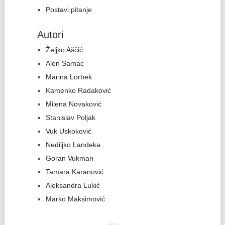
Postavi pitanje
Autori
Željko Aščić
Alen Samac
Marina Lorbek
Kamenko Radaković
Milena Novaković
Stanislav Poljak
Vuk Uskoković
Nediljko Landeka
Goran Vukman
Tamara Karanović
Aleksandra Lukić
Marko Maksimović