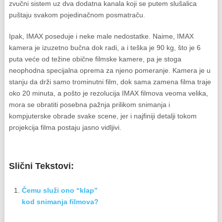
zvučni sistem uz dva dodatna kanala koji se putem slušalica
puštaju svakom pojedinačnom posmatraču.
Ipak, IMAX poseduje i neke male nedostatke. Naime, IMAX
kamera je izuzetno bučna dok radi, a i teška je 90 kg, što je 6
puta veće od težine obične filmske kamere, pa je stoga
neophodna specijalna oprema za njeno pomeranje. Kamera je u
stanju da drži samo trominutni film, dok sama zamena filma traje
oko 20 minuta, a pošto je rezolucija IMAX filmova veoma velika,
mora se obratiti posebna pažnja prilikom snimanja i
kompjuterske obrade svake scene, jer i najfiniji detalji tokom
projekcija filma postaju jasno vidljivi.
Slični Tekstovi:
Čemu služi ono “klap”
kod snimanja filmova?