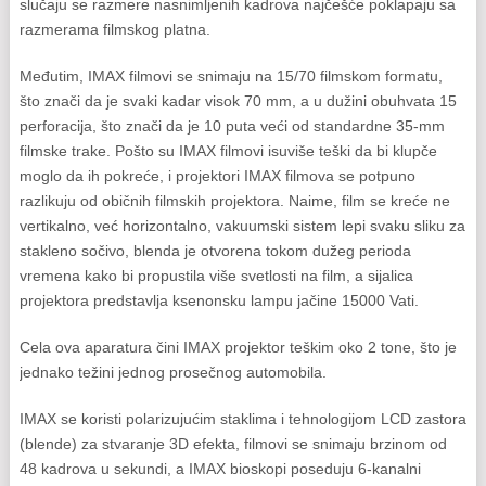
slučaju se razmere nasnimljenih kadrova najčešće poklapaju sa
razmerama filmskog platna.
Međutim, IMAX filmovi se snimaju na 15/70 filmskom formatu,
što znači da je svaki kadar visok 70 mm, a u dužini obuhvata 15
perforacija, što znači da je 10 puta veći od standardne 35-mm
filmske trake. Pošto su IMAX filmovi isuviše teški da bi klupče
moglo da ih pokreće, i projektori IMAX filmova se potpuno
razlikuju od običnih filmskih projektora. Naime, film se kreće ne
vertikalno, već horizontalno, vakuumski sistem lepi svaku sliku za
stakleno sočivo, blenda je otvorena tokom dužeg perioda
vremena kako bi propustila više svetlosti na film, a sijalica
projektora predstavlja ksenonsku lampu jačine 15000 Vati.
Cela ova aparatura čini IMAX projektor teškim oko 2 tone, što je
jednako težini jednog prosečnog automobila.
IMAX se koristi polarizujućim staklima i tehnologijom LCD zastora
(blende) za stvaranje 3D efekta, filmovi se snimaju brzinom od
48 kadrova u sekundi, a IMAX bioskopi poseduju 6-kanalni