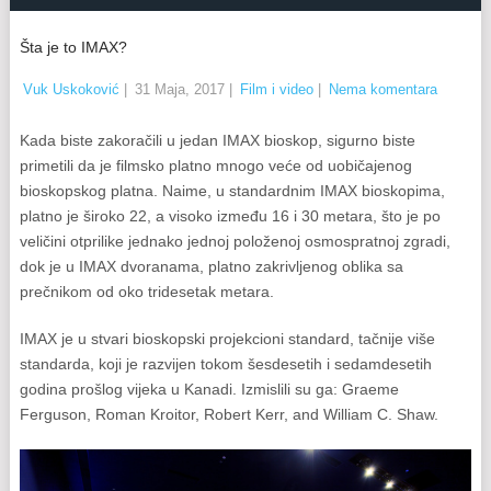
Šta je to IMAX?
Vuk Uskoković
|
31 Maja, 2017
|
Film i video
|
Nema komentara
Kada biste zakoračili u jedan IMAX bioskop, sigurno biste
primetili da je filmsko platno mnogo veće od uobičajenog
bioskopskog platna. Naime, u standardnim IMAX bioskopima,
platno je široko 22, a visoko između 16 i 30 metara, što je po
veličini otprilike jednako jednoj položenoj osmospratnoj zgradi,
dok je u IMAX dvoranama, platno zakrivljenog oblika sa
prečnikom od oko tridesetak metara.
IMAX je u stvari bioskopski projekcioni standard, tačnije više
standarda, koji je razvijen tokom šesdesetih i sedamdesetih
godina prošlog vijeka u Kanadi. Izmislili su ga: Graeme
Ferguson, Roman Kroitor, Robert Kerr, and William C. Shaw.