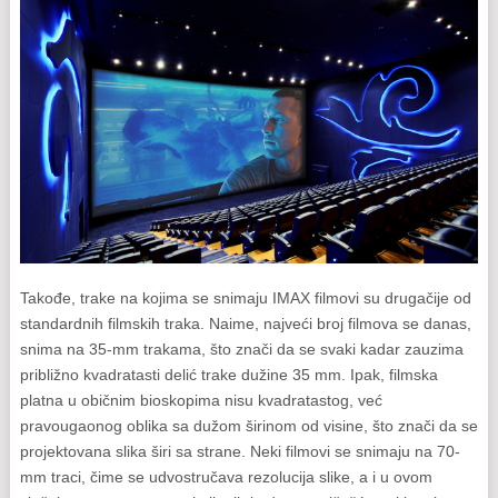
Takođe, trake na kojima se snimaju IMAX filmovi su drugačije od
standardnih filmskih traka. Naime, najveći broj filmova se danas,
snima na 35-mm trakama, što znači da se svaki kadar zauzima
približno kvadratasti delić trake dužine 35 mm. Ipak, filmska
platna u običnim bioskopima nisu kvadratastog, već
pravougaonog oblika sa dužom širinom od visine, što znači da se
projektovana slika širi sa strane. Neki filmovi se snimaju na 70-
mm traci, čime se udvostručava rezolucija slike, a i u ovom