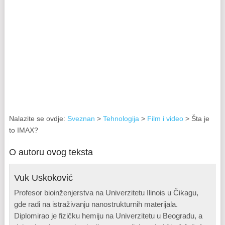
Nalazite se ovdje:
Sveznan
>
Tehnologija
>
Film i video
> Šta je
to IMAX?
O autoru ovog teksta
Vuk Uskoković
Profesor bioinženjerstva na Univerzitetu Ilinois u Čikagu,
gde radi na istraživanju nanostrukturnih materijala.
Diplomirao je fizičku hemiju na Univerzitetu u Beogradu, a