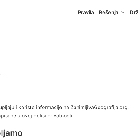
Pravila
Rešenja
Dr
a
.
pljaju i koriste informacije na ZanimljivaGeografija.org.
isane u ovoj polisi privatnosti.
pljamo