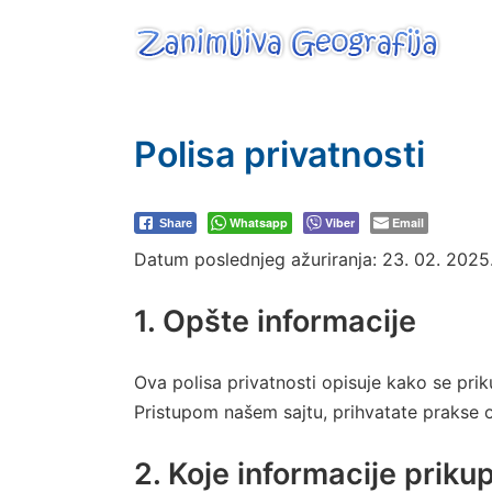
Skip
to
content
Zanimljiva Geografij
Polisa privatnosti
Whatsapp
Viber
Email
Share
Datum poslednjeg ažuriranja: 23. 02. 2025
1. Opšte informacije
Ova polisa privatnosti opisuje kako se priku
Pristupom našem sajtu, prihvatate prakse op
2. Koje informacije priku