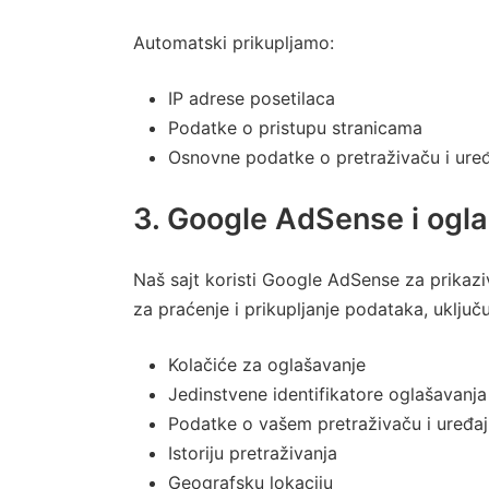
Automatski prikupljamo:
IP adrese posetilaca
Podatke o pristupu stranicama
Osnovne podatke o pretraživaču i ure
3. Google AdSense i ogl
Naš sajt koristi Google AdSense za prikazi
za praćenje i prikupljanje podataka, uključu
Kolačiće za oglašavanje
Jedinstvene identifikatore oglašavanja
Podatke o vašem pretraživaču i uređa
Istoriju pretraživanja
Geografsku lokaciju