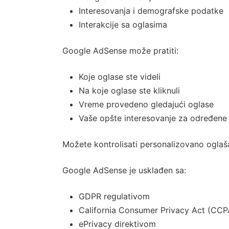
Interesovanja i demografske podatke
Interakcije sa oglasima
Google AdSense može pratiti:
Koje oglase ste videli
Na koje oglase ste kliknuli
Vreme provedeno gledajući oglase
Vaše opšte interesovanje za određene
Možete kontrolisati personalizovano ogla
Google AdSense je usklađen sa:
GDPR regulativom
California Consumer Privacy Act (CCP
ePrivacy direktivom