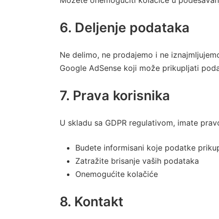
Možete onemogućiti kolačiće u podešavanj
6. Deljenje podataka
Ne delimo, ne prodajemo i ne iznajmljujemo
Google AdSense koji može prikupljati podat
7. Prava korisnika
U skladu sa GDPR regulativom, imate prav
Budete informisani koje podatke priku
Zatražite brisanje vaših podataka
Onemogućite kolačiće
8. Kontakt