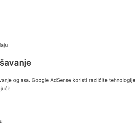
đaju
ašavanje
vanje oglasa. Google AdSense koristi različite tehnologije
jući:
ju