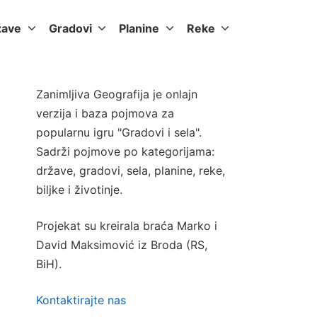
žave
Gradovi
Planine
Reke
Zanimljiva Geografija je onlajn
verzija i baza pojmova za
popularnu igru "Gradovi i sela".
Sadrži pojmove po kategorijama:
države, gradovi, sela, planine, reke,
biljke i životinje.
Projekat su kreirala braća Marko i
David Maksimović iz Broda (RS,
BiH).
Kontaktirajte nas