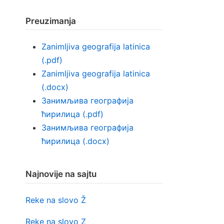
Preuzimanja
Zanimljiva geografija latinica
(.pdf)
Zanimljiva geografija latinica
(.docx)
Занимљива географија
ћирилица (.pdf)
Занимљива географија
ћирилица (.docx)
Najnovije na sajtu
Reke na slovo Ž
Reke na slovo Z