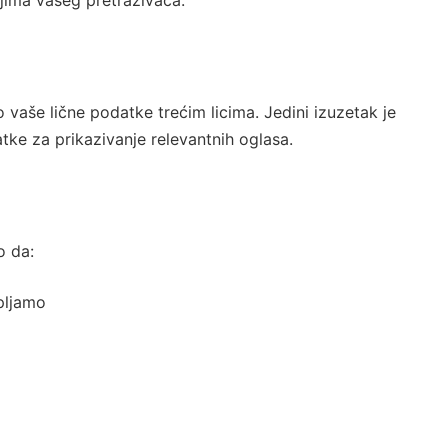
ima vašeg pretraživača.
 vaše lične podatke trećim licima. Jedini izuzetak je
ke za prikazivanje relevantnih oglasa.
o da:
pljamo