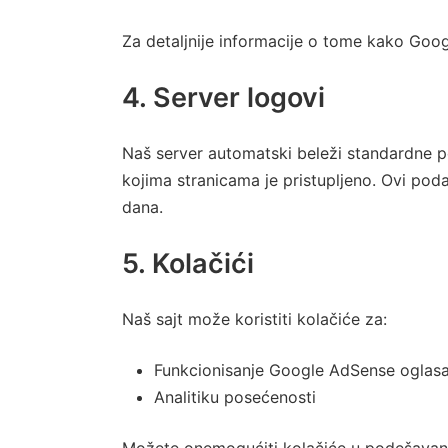
Za detaljnije informacije o tome kako Goog
4. Server logovi
Naš server automatski beleži standardne po
kojima stranicama je pristupljeno. Ovi pod
dana.
5. Kolačići
Naš sajt može koristiti kolačiće za:
Funkcionisanje Google AdSense oglas
Analitiku posećenosti