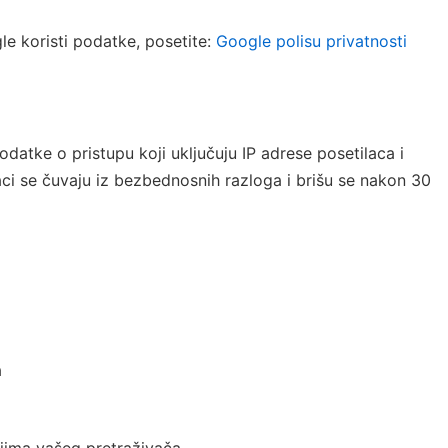
le koristi podatke, posetite:
Google polisu privatnosti
datke o pristupu koji uključuju IP adrese posetilaca i
aci se čuvaju iz bezbednosnih razloga i brišu se nakon 30
a