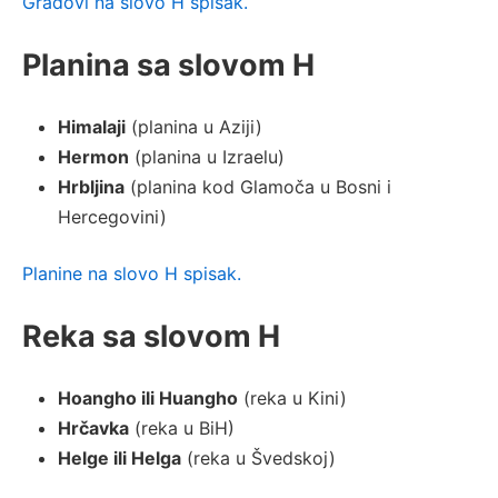
Gradovi na slovo H spisak.
Planina sa
slovom
H
Himalaji
(planina u Aziji)
Hermon
(planina u Izraelu)
Hrbljina
(planina kod Glamoča u Bosni i
Hercegovini)
Planine na slovo H spisak.
Reka sa slovom H
Hoangho ili Huangho
(reka u Kini)
Hrčavka
(reka u BiH)
Helge ili Helga
(reka u Švedskoj)