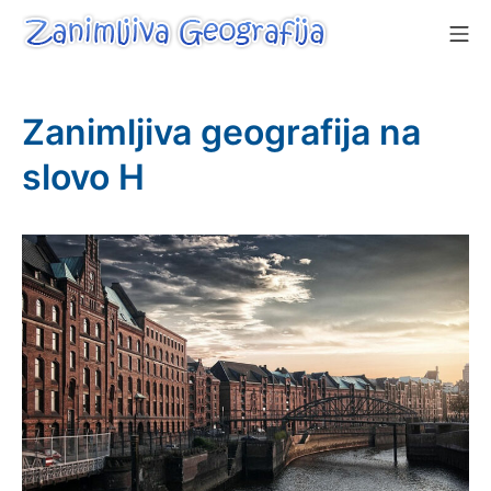
Skip
Mo
to
content
Zanimljiva Geografija
Zanimljiva geografija na
slovo H