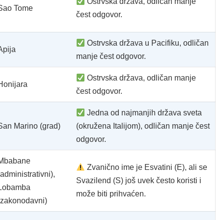
Ostrvska država, odličan manje
Sao Tome
čest odgovor.
Ostrvska država u Pacifiku, odličan
Apija
manje čest odgovor.
Ostrvska država, odličan manje
Honijara
čest odgovor.
Jedna od najmanjih država sveta
San Marino (grad)
(okružena Italijom), odličan manje čest
odgovor.
Mbabane
Zvanično ime je Esvatini (E), ali se
(administrativni),
Svazilend (S) još uvek često koristi i
Lobamba
može biti prihvaćen.
(zakonodavni)