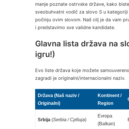
manje poznate ostrvske države, kako biste 
sveobuhvatni vodič za slovo S u kategoriji
počinju ovim slovom. Naš cilj je da vam pr
i predstavimo sve validne kandidate.
Glavna lista država na s
igru!)
Evo liste država koje možete samouvereno k
zagradi je originalni/internacionalni naziv.
Država (Naš naziv /
Kontinent /
Originalni
)
Region
Evropa
Srbija
(
Serbia / Србија
)
(Balkan)