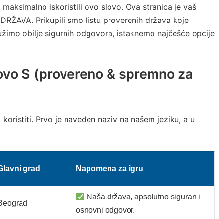
maksimalno iskoristili ovo slovo. Ova stranica je vaš
 DRŽAVA. Prikupili smo listu proverenih država koje
užimo obilje sigurnih odgovora, istaknemo najčešće opcije
lovo S (provereno & spremno za
oristiti. Prvo je naveden naziv na našem jeziku, a u
Glavni grad
Napomena za igru
Naša država, apsolutno siguran i
Beograd
osnovni odgovor.