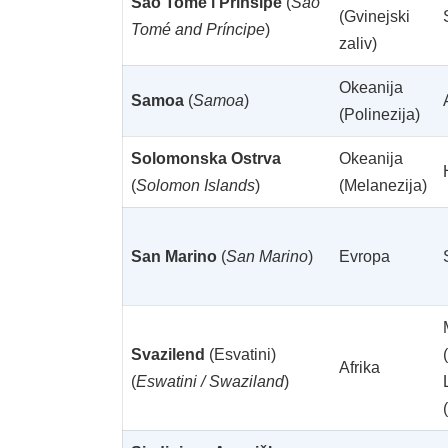
Sao Tome i Prinsipe
(
São
(Gvinejski
Tomé and Príncipe
)
zaliv)
Okeanija
Samoa
(
Samoa
)
(Polinezija)
Solomonska Ostrva
Okeanija
(
Solomon Islands
)
(Melanezija)
San Marino
(
San Marino
)
Evropa
Svazilend
(Esvatini)
Afrika
(
Eswatini / Swaziland
)