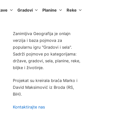
žave
Gradovi
Planine
Reke
Zanimljiva Geografija je onlajn
verzija i baza pojmova za
popularnu igru "Gradovi i sela".
Sadrži pojmove po kategorijama:
države, gradovi, sela, planine, reke,
biljke i životinje.
Projekat su kreirala braća Marko i
David Maksimović iz Broda (RS,
BiH).
Kontaktirajte nas