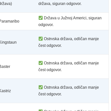
država)
država, siguran odgovor.
Država u Južnoj Americi, siguran
Paramaribo
odgovor.
Ostrvska država, odličan manje
Kingstaun
čest odgovor.
Ostrvska država, odličan manje
Baster
čest odgovor.
Ostrvska država, odličan manje
Kastriz
čest odgovor.