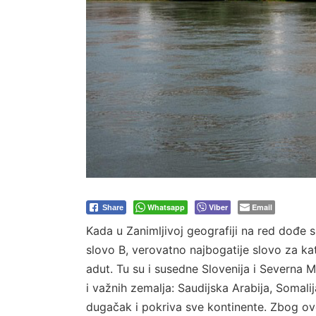
Whatsapp
Viber
Email
Share
Kada u Zanimljivoj geografiji na red dođe s
slovo B, verovatno najbogatije slovo za kat
adut. Tu su i susedne Slovenija i Severna 
i važnih zemalja: Saudijska Arabija, Somali
dugačak i pokriva sve kontinente. Zbog ovog 