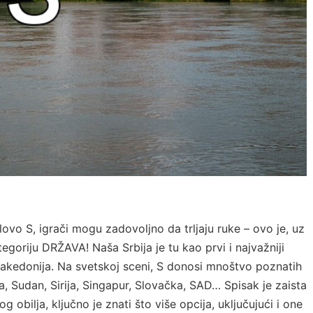
lovo S, igrači mogu zadovoljno da trljaju ruke – ovo je, uz
egoriju DRŽAVA! Naša Srbija je tu kao prvi i najvažniji
Makedonija. Na svetskoj sceni, S donosi mnoštvo poznatih
ja, Sudan, Sirija, Singapur, Slovačka, SAD… Spisak je zaista
obilja, ključno je znati što više opcija, uključujući i one