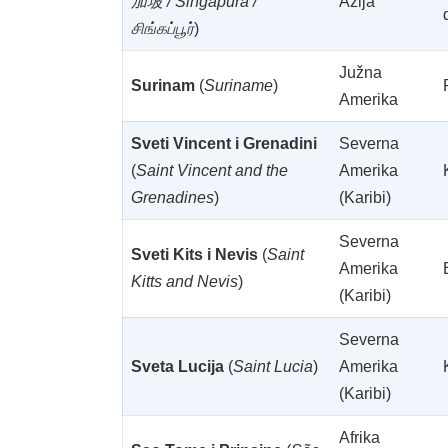
加坡 / Singapura /
Azija
சிங்கப்பூர்
)
Južna
Surinam
(
Suriname
)
Amerika
Sveti Vincent i Grenadini
Severna
(
Saint Vincent and the
Amerika
Grenadines
)
(Karibi)
Severna
Sveti Kits i Nevis
(
Saint
Amerika
Kitts and Nevis
)
(Karibi)
Severna
Sveta Lucija
(
Saint Lucia
)
Amerika
(Karibi)
Afrika