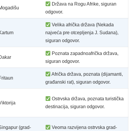
Država na Rogu Afrike, siguran
Mogadišu
odgovor.
Velika afrička država (Nekada
Kartum
najveća pre otcepljenja J. Sudana),
siguran odgovor.
Poznata zapadnoafrička država,
Dakar
siguran odgovor.
Afrička država, poznata (dijamanti,
Fritaun
građanski rat), siguran odgovor.
Ostrvska država, poznata turistička
Viktorija
destinacija, siguran odgovor.
Singapur (grad-
Veoma razvijena ostrvska grad-