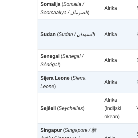
Somalija
(
Somalia /
Afrika
Soomaaliya / الصومال
)
Sudan
(
Sudan / السودان
)
Afrika
Senegal
(
Senegal /
Afrika
Sénégal
)
Sijera Leone
(
Sierra
Afrika
Leone
)
Afrika
Sejšeli
(
Seychelles
)
(Indijski
okean)
Singapur
(
Singapore / 新