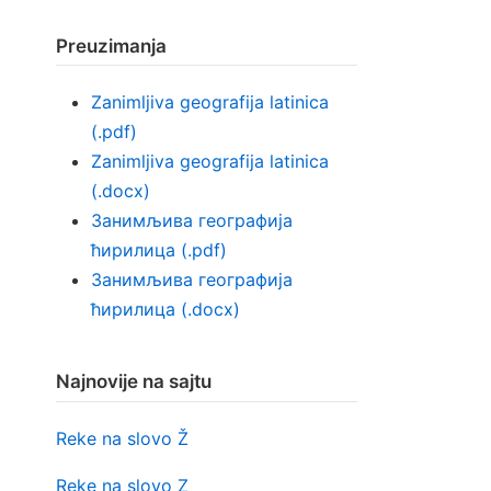
Preuzimanja
Zanimljiva geografija latinica
(.pdf)
Zanimljiva geografija latinica
(.docx)
Занимљива географија
ћирилица (.pdf)
Занимљива географија
ћирилица (.docx)
Najnovije na sajtu
Reke na slovo Ž
Reke na slovo Z