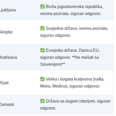
Bivša jugoslovenska republika,
Ljubljana
veoma poznata, siguran odgovor.
Susjedna država, veoma poznata,
Skoplje
siguran odgovor.
Evropska država, članica EU,
Bratislava
siguran odgovor. **Ne mešati sa
Slovenijom!**
Velika i bogata kraljevina (nafta,
Rijad
Meka, Medina), siguran odgovor.
Država sa dugom istorijom, siguran
Damask
odgovor.