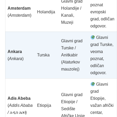
Glavni grad
poznat
Amsterdam
Holandije /
Holandija
evropski
(
Amsterdam
)
Kanali,
grad, odličan
Muzeji
odgovor.
Glavni
Glavni grad
grad Turske,
Turske /
Ankara
veoma
Turska
Anitkabir
(
Ankara
)
poznat,
(Ataturkov
odličan
mauzolej)
odgovor.
Glavni
grad
Glavni grad
Adis Abeba
Etiopije,
Etiopije /
(
Addis Ababa
Etiopija
važan afrički
Sedište
/ አዲስ አበባ
)
centar,
Afričke Unije