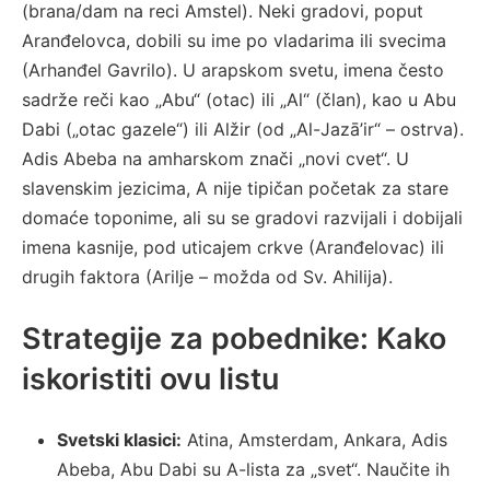
(brana/dam na reci Amstel). Neki gradovi, poput
Aranđelovca, dobili su ime po vladarima ili svecima
(Arhanđel Gavrilo). U arapskom svetu, imena često
sadrže reči kao „Abu“ (otac) ili „Al“ (član), kao u Abu
Dabi („otac gazele“) ili Alžir (od „Al-Jazā’ir“ – ostrva).
Adis Abeba na amharskom znači „novi cvet“. U
slavenskim jezicima, A nije tipičan početak za stare
domaće toponime, ali su se gradovi razvijali i dobijali
imena kasnije, pod uticajem crkve (Aranđelovac) ili
drugih faktora (Arilje – možda od Sv. Ahilija).
Strategije za pobednike: Kako
iskoristiti ovu listu
Svetski klasici:
Atina, Amsterdam, Ankara, Adis
Abeba, Abu Dabi su A-lista za „svet“. Naučite ih