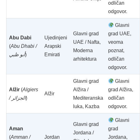
odličan
odgovor.
Glavni
Glavni grad
grad UAE,
Abu Dabi
Ujedinjeni
UAE / Nafta,
veoma
(
Abu Dhabi /
Arapski
Moderna
poznat,
أبو ظبي
)
Emirati
arhitektura
odličan
odgovor.
Glavni grad
Glavni
Alžir
(
Algiers
Alžira /
grad Alžira,
Alžir
/ الجزائر
)
Mediteranska
odličan
luka, Kazba
odgovor.
Glavni
Glavni grad
Aman
grad
Jordana /
(
Amman /
Jordan
Jordana,