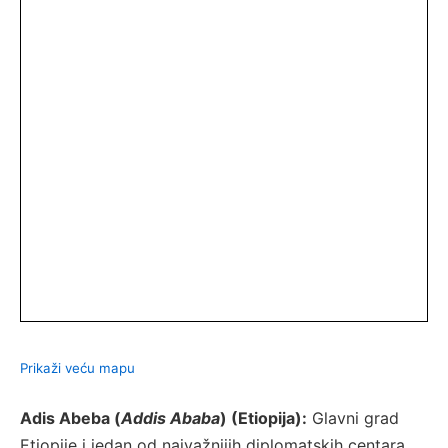
Prikaži veću mapu
Adis Abeba (
Addis Ababa
) (Etiopija):
Glavni grad
Etiopije i jedan od najvažnijih diplomatskih centara