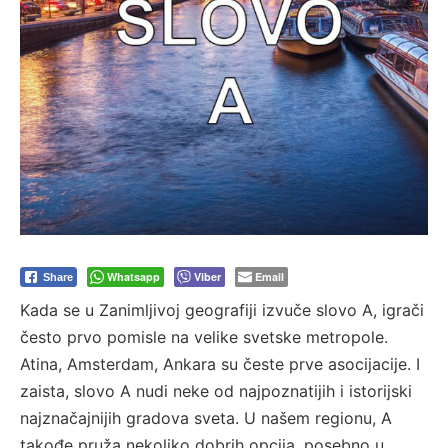
Whatsapp
Viber
Email
Share
Kada se u Zanimljivoj geografiji izvuče slovo A, igrači
često prvo pomisle na velike svetske metropole.
Atina, Amsterdam, Ankara su česte prve asocijacije. I
zaista, slovo A nudi neke od najpoznatijih i istorijski
najznačajnijih gradova sveta. U našem regionu, A
takođe pruža nekoliko dobrih opcija, posebno u