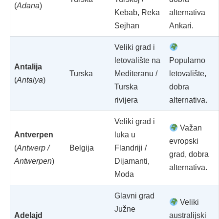
(
Adana
)
Kebab, Reka
alternativa
Sejhan
Ankari.
Veliki grad i
letovalište na
Popularno
Antalija
Turska
Mediteranu /
letovalište,
(
Antalya
)
Turska
dobra
rivijera
alternativa.
Veliki grad i
Važan
Antverpen
luka u
evropski
(
Antwerp /
Belgija
Flandriji /
grad, dobra
Antwerpen
)
Dijamanti,
alternativa.
Moda
Glavni grad
Veliki
Južne
Adelajd
australijski