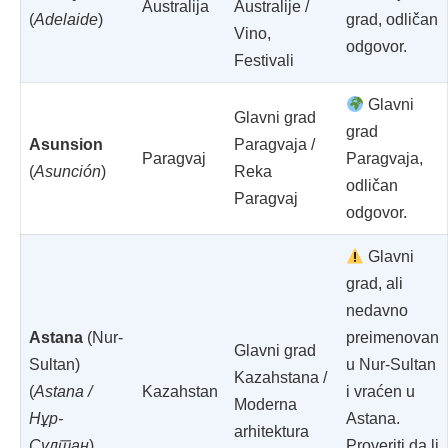
Australija
Australije /
(
Adelaide
)
grad, odličan
Vino,
odgovor.
Festivali
Glavni
Glavni grad
grad
Asunsion
Paragvaja /
Paragvaj
Paragvaja,
(
Asunción
)
Reka
odličan
Paragvaj
odgovor.
Glavni
grad, ali
nedavno
Astana
(Nur-
preimenovan
Glavni grad
Sultan)
u Nur-Sultan
Kazahstana /
(
Astana /
Kazahstan
i vraćen u
Moderna
Нұр-
Astana.
arhitektura
Сұлтан
)
Proveriti da li