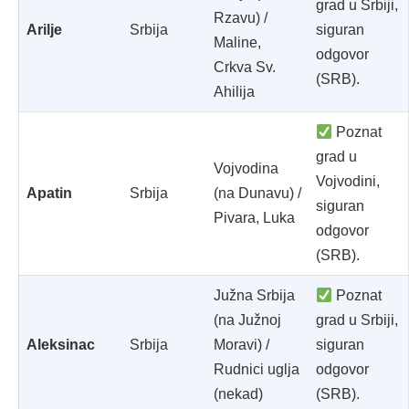
grad u Srbiji,
Rzavu) /
Arilje
Srbija
siguran
Maline,
odgovor
Crkva Sv.
(SRB).
Ahilija
Poznat
grad u
Vojvodina
Vojvodini,
Apatin
Srbija
(na Dunavu) /
siguran
Pivara, Luka
odgovor
(SRB).
Južna Srbija
Poznat
(na Južnoj
grad u Srbiji,
Aleksinac
Srbija
Moravi) /
siguran
Rudnici uglja
odgovor
(nekad)
(SRB).