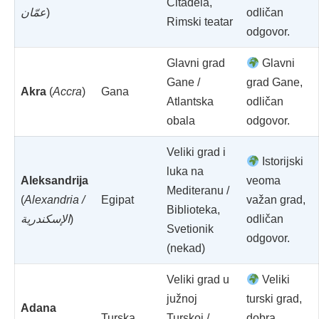
Citadela,
عمّان
)
odličan
Rimski teatar
odgovor.
Glavni grad
Glavni
Gane /
grad Gane,
Akra
(
Accra
)
Gana
Atlantska
odličan
obala
odgovor.
Veliki grad i
Istorijski
luka na
Aleksandrija
veoma
Mediteranu /
(
Alexandria /
Egipat
važan grad,
Biblioteka,
الإسكندرية
)
odličan
Svetionik
odgovor.
(nekad)
Veliki grad u
Veliki
južnoj
turski grad,
Adana
Turska
Turskoj /
dobra