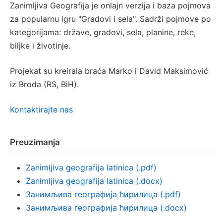
Zanimljiva Geografija je onlajn verzija i baza pojmova
za popularnu igru "Gradovi i sela". Sadrži pojmove po
kategorijama: države, gradovi, sela, planine, reke,
biljke i životinje.
Projekat su kreirala braća Marko i David Maksimović
iz Broda (RS, BiH).
Kontaktirajte nas
Preuzimanja
Zanimljiva geografija latinica (.pdf)
Zanimljiva geografija latinica (.docx)
Занимљива географија ћирилица (.pdf)
Занимљива географија ћирилица (.docx)