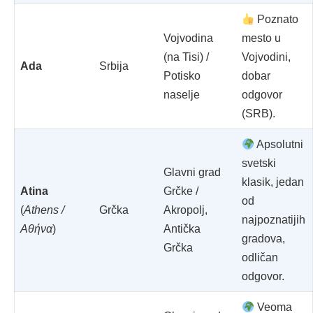
Poznato
Vojvodina
mesto u
(na Tisi) /
Vojvodini,
Ada
Srbija
Potisko
dobar
naselje
odgovor
(SRB).
Apsolutni
svetski
Glavni grad
klasik, jedan
Atina
Grčke /
od
(
Athens /
Grčka
Akropolj,
najpoznatijih
Αθήνα
)
Antička
gradova,
Grčka
odličan
odgovor.
Veoma