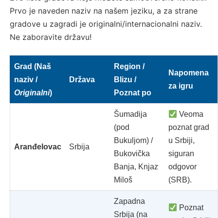
Prvo je naveden naziv na našem jeziku, a za strane
gradove u zagradi je originalni/internacionalni naziv.
Ne zaboravite državu!
Grad (Naš
Region /
Napomena
naziv /
Država
Blizu /
za igru
Originalni
)
Poznat po
Šumadija
Veoma
(pod
poznat grad
Bukuljom) /
u Srbiji,
Aranđelovac
Srbija
Bukovička
siguran
Banja, Knjaz
odgovor
Miloš
(SRB).
Zapadna
Poznat
Srbija (na