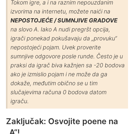
Tokom igre, a i na raznim nepouzdanim
izvorima na internetu, možete naići na
NEPOSTOJEĆE / SUMNJIVE GRADOVE
na slovo A. Iako A nudi pregršt opcija,
igrači ponekad pokušavaju da „provuku“
nepostojeći pojam. Uvek proverite
sumnjive odgovore posle runde. Često je u
praksi da igrač biva kažnjen sa -20 bodova
ako je izmislio pojam i ne može da ga
dokaže, međutim obično se u tim
slučajevima računa 0 bodova datom
igraču.
Zaključak: Osvojite poene na
„A“!