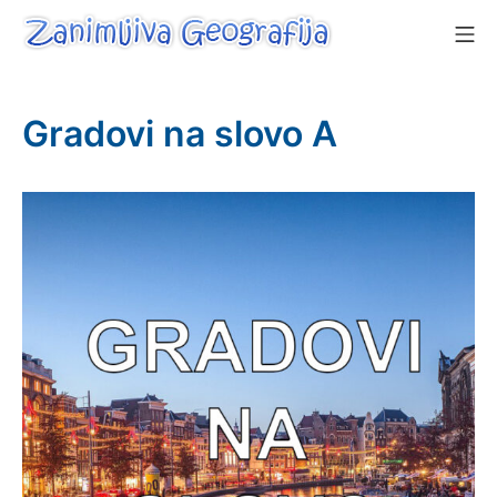
Skip
Mo
to
content
Zanimljiva Geografija
Gradovi na slovo A