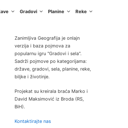
žave
Gradovi
Planine
Reke
Zanimljiva Geografija je onlajn
verzija i baza pojmova za
popularnu igru "Gradovi i sela".
Sadrži pojmove po kategorijama:
države, gradovi, sela, planine, reke,
biljke i životinje.
Projekat su kreirala braća Marko i
David Maksimović iz Broda (RS,
BiH).
Kontaktirajte nas