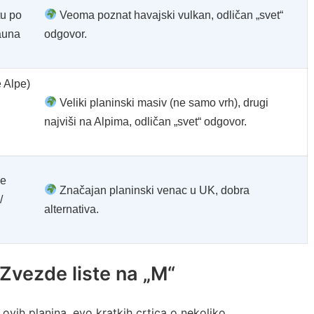
tu po
Veoma poznat havajski vulkan, odličan „svet“
auna
odgovor.
 Alpe)
Veliki planinski masiv (ne samo vrh), drugi
najviši na Alpima, odličan „svet“ odgovor.
ne
Značajan planinski venac u UK, dobra
/
alternativa.
 Zvezde liste na „M“
 ovih planina, evo kratkih crtica o nekoliko