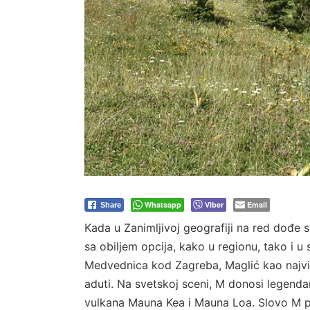
Whatsapp
Viber
Email
Share
Kada u Zanimljivoj geografiji na red dođe
sa obiljem opcija, kako u regionu, tako i u 
Medvednica kod Zagreba, Maglić kao najviši
aduti. Na svetskoj sceni, M donosi legenda
vulkana Mauna Kea i Mauna Loa. Slovo M p