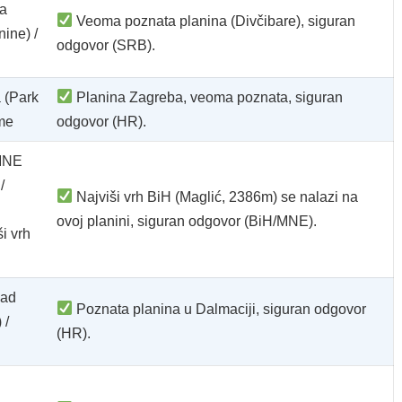
ja
Veoma poznata planina (Divčibare), siguran
nine) /
odgovor (SRB).
 (Park
Planina Zagreba, veoma poznata, siguran
eme
odgovor (HR).
MNE
/
Najviši vrh BiH (Maglić, 2386m) se nalazi na
ovoj planini, siguran odgovor (BiH/MNE).
i vrh
nad
Poznata planina u Dalmaciji, siguran odgovor
 /
(HR).