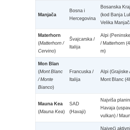
Bosanska Kra
Bosna i
Manjača
(kod Banja Luk
Hercegovina
Velika Manjač
Materhorn
Alpi (Peninske
Švajcarska /
(
Matterhorn /
/ Matterhorn (
Italija
Cervino
)
m)
Mon Blan
(
Mont Blanc
Francuska /
Alpi (Grajiske 
/ Monte
Italija
Mont Blanc (4
Bianco
)
Najviša plani
Mauna Kea
SAD
Havaja (uspav
(
Mauna Kea
)
(Havaji)
vulkan) / Mau
Najveći aktivn