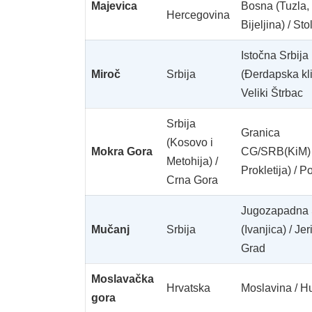
Majevica
Bosna (Tuzla,
Hercegovina
Bijeljina) / Sto
Istočna Srbija
Miroč
Srbija
(Đerdapska kli
Veliki Štrbac
Srbija
Granica
(Kosovo i
Mokra Gora
CG/SRB(KiM) 
Metohija) /
Prokletija) / P
Crna Gora
Jugozapadna 
Mučanj
Srbija
(Ivanjica) / Jer
Grad
Moslavačka
Hrvatska
Moslavina / 
gora