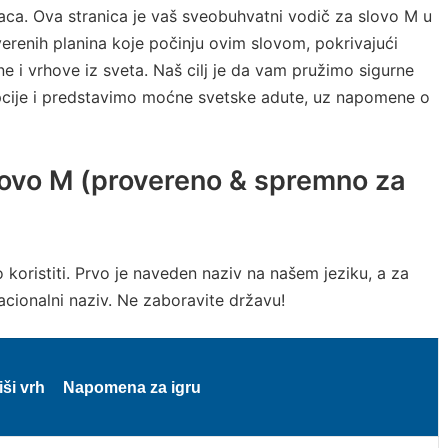
naca. Ova stranica je vaš sveobuhvatni vodič za slovo M u
verenih planina koje počinju ovim slovom, pokrivajući
ine i vrhove iz sveta. Naš cilj je da vam pružimo sigurne
pcije i predstavimo moćne svetske adute, uz napomene o
slovo M (provereno & spremno za
koristiti. Prvo je naveden naziv na našem jeziku, a za
nacionalni naziv. Ne zaboravite državu!
iši vrh
Napomena za igru