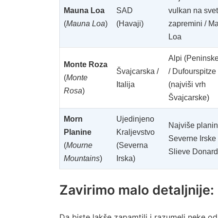
Mauna Loa
SAD
vulkan na sve
(
Mauna Loa
)
(Havaji)
zapremini / M
Loa
Alpi (Peninske
Monte Roza
Švajcarska /
/ Dufourspitze
(
Monte
Italija
(najviši vrh
Rosa
)
Švajcarske)
Morn
Ujedinjeno
Najviše plani
Planine
Kraljevstvo
Severne Irske 
(
Mourne
(Severna
Slieve Donard
Mountains
)
Irska)
Zavirimo malo detaljnije:
Da biste lakše zapamtili i razumeli neke od