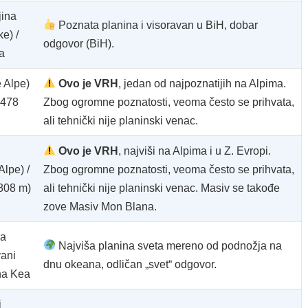
jina
Poznata planina i visoravan u BiH, dobar
e) /
odgovor (BiH).
a
 Alpe)
Ovo je VRH
, jedan od najpoznatijih na Alpima.
4478
Zbog ogromne poznatosti, veoma često se prihvata,
ali tehnički nije planinski venac.
Ovo je VRH
, najviši na Alpima i u Z. Evropi.
Alpe) /
Zbog ogromne poznatosti, veoma često se prihvata,
808 m)
ali tehnički nije planinski venac. Masiv se takođe
zove Masiv Mon Blana.
na
Najviša planina sveta mereno od podnožja na
ani
dnu okeana, odličan „svet“ odgovor.
na Kea
i