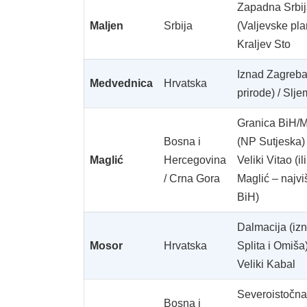
Zapadna Srbi
Maljen
Srbija
(Valjevske pla
Kraljev Sto
Iznad Zagreba
Medvednica
Hrvatska
prirode) / Slj
Granica BiH/
Bosna i
(NP Sutjeska) 
Maglić
Hercegovina
Veliki Vitao (ili
/ Crna Gora
Maglić – najviš
BiH)
Dalmacija (iz
Mosor
Hrvatska
Splita i Omiša)
Veliki Kabal
Severoistočna
Bosna i