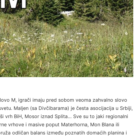
 slovo M, igrači imaju pred sobom veoma zahvalno slovo
svetu. Maljen (sa Divčibarama) je česta asocijacija u Srbiji,
 vrh BiH, Mosor iznad Splita… Sve su to jaki regionalni
rne vrhove i masive poput Materhorna, Mon Blana ili
ruža odličan balans između poznatih domaćih planina i