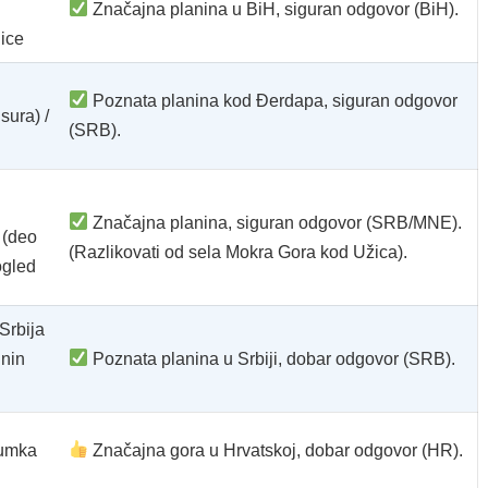
Značajna planina u BiH, siguran odgovor (BiH).
lice
Poznata planina kod Đerdapa, siguran odgovor
sura) /
(SRB).
Značajna planina, siguran odgovor (SRB/MNE).
(deo
(Razlikovati od sela Mokra Gora kod Užica).
ogled
Srbija
inin
Poznata planina u Srbiji, dobar odgovor (SRB).
Humka
Značajna gora u Hrvatskoj, dobar odgovor (HR).