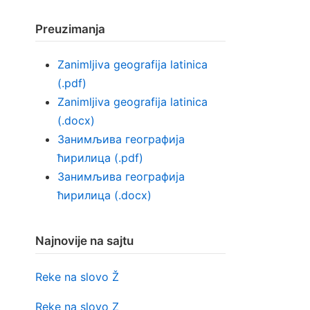
Preuzimanja
Zanimljiva geografija latinica
(.pdf)
Zanimljiva geografija latinica
(.docx)
Занимљива географија
ћирилица (.pdf)
Занимљива географија
ћирилица (.docx)
Najnovije na sajtu
Reke na slovo Ž
Reke na slovo Z