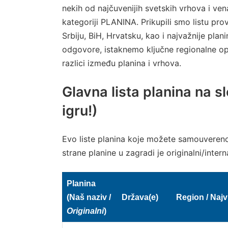
nekih od najčuvenijih svetskih vrhova i ve
kategoriji PLANINA. Prikupili smo listu pro
Srbiju, BiH, Hrvatsku, kao i najvažnije plan
odgovore, istaknemo ključne regionalne o
razlici između planina i vrhova.
Glavna lista planina na 
igru!)
Evo liste planina koje možete samouvereno 
strane planine u zagradi je originalni/inter
Planina
(Naš naziv /
Država(e)
Region / Najv
Originalni
)