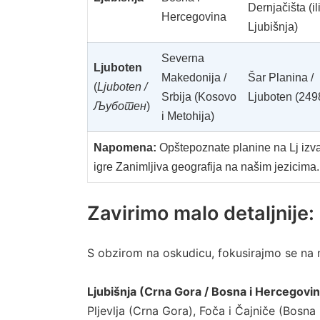
Dernjačišta (il
Hercegovina
Ljubišnja)
Severna
Ljuboten
Makedonija /
Šar Planina /
(
Ljuboten /
Srbija (Kosovo
Ljuboten (249
Љуботен
)
i Metohija)
Napomena:
Opštepoznate planine na Lj izva
igre Zanimljiva geografija na našim jezicima.
Zavirimo malo detaljnije: 
S obzirom na oskudicu, fokusirajmo se na n
Ljubišnja (Crna Gora / Bosna i Hercegovin
Pljevlja (Crna Gora), Foča i Čajniče (Bosna 