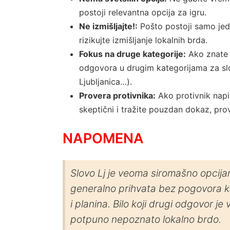
postoji relevantna opcija za igru.
Ne izmišljajte!:
Pošto postoji samo jeda
rizikujte izmišljanje lokalnih brda.
Fokus na druge kategorije:
Ako znate L
odgovora u drugim kategorijama za slovo
Ljubljanica…).
Provera protivnika:
Ako protivnik napi
skeptični i tražite pouzdan dokaz, prov
NAPOMENA
Slovo Lj je veoma siromašno opcijama
generalno prihvata bez pogovora kao
i planina. Bilo koji drugi odgovor je 
potpuno nepoznato lokalno brdo.