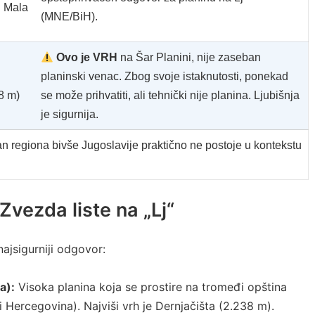
i Mala
(MNE/BiH).
Ovo je VRH
na Šar Planini, nije zaseban
planinski venac. Zbog svoje istaknutosti, ponekad
8 m)
se može prihvatiti, ali tehnički nije planina. Ljubišnja
je sigurnija.
n regiona bivše Jugoslavije praktično ne postoje u kontekstu
Zvezda liste na „Lj“
ajsigurniji odgovor:
a):
Visoka planina koja se prostire na tromeđi opština
i Hercegovina). Najviši vrh je Dernjačišta (2.238 m).