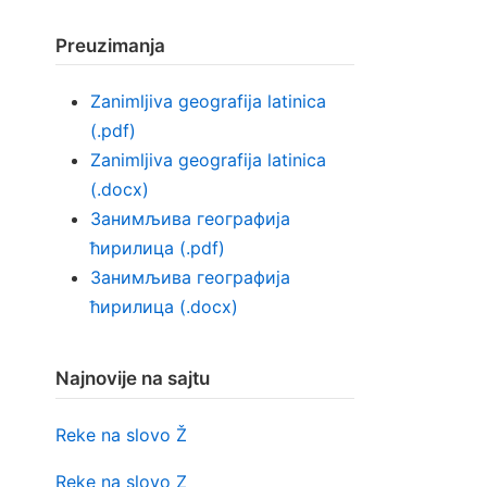
Preuzimanja
Zanimljiva geografija latinica
(.pdf)
Zanimljiva geografija latinica
(.docx)
Занимљива географија
ћирилица (.pdf)
Занимљива географија
ћирилица (.docx)
Najnovije na sajtu
Reke na slovo Ž
Reke na slovo Z