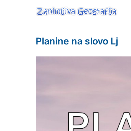
Skip
to
content
Zanimljiva Geografij
Planine na slovo Lj