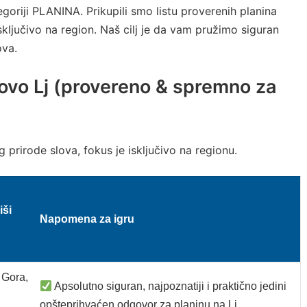
egoriji PLANINA. Prikupili smo listu proverenih planina
sključivo na region. Naš cilj je da vam pružimo siguran
ova.
lovo Lj (provereno & spremno za
g prirode slova, fokus je isključivo na regionu.
iši
Napomena za igru
 Gora,
Apsolutno siguran, najpoznatiji i praktično jedini
opšteprihvaćen odgovor za planinu na Lj