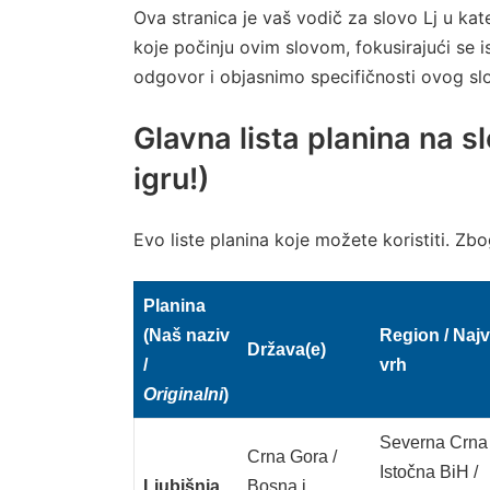
Ova stranica je vaš vodič za slovo Lj u kat
koje počinju ovim slovom, fokusirajući se i
odgovor i objasnimo specifičnosti ovog sl
Glavna lista planina na s
igru!)
Evo liste planina koje možete koristiti. Zbo
Planina
(Naš naziv
Region / Najv
Država(e)
/
vrh
Originalni
)
Severna Crna
Crna Gora /
Istočna BiH /
Ljubišnja
Bosna i