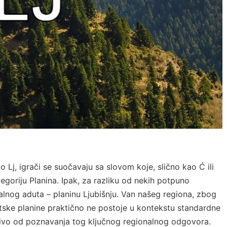
o Lj, igrači se suočavaju sa slovom koje, slično kao Ć ili
egoriju Planina. Ipak, za razliku od nekih potpuno
nalnog aduta – planinu Ljubišnju. Van našeg regiona, zbog
vetske planine praktično ne postoje u kontekstu standardne
jučivo od poznavanja tog ključnog regionalnog odgovora.