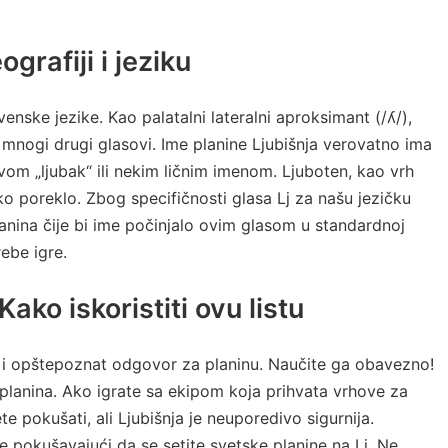
grafiji i jeziku
venske jezike. Kao palatalni lateralni aproksimant (/ʎ/),
mnogi drugi glasovi. Ime planine Ljubišnja verovatno ima
om „ljubak“ ili nekim ličnim imenom. Ljuboten, kao vrh
o poreklo. Zbog specifičnosti glasa Lj za našu jezičku
lanina čije bi ime počinjalo ovim glasom u standardnoj
ebe igre.
ako iskoristiti ovu listu
n i opštepoznat odgovor za planinu. Naučite ga obavezno!
 planina. Ako igrate sa ekipom koja prihvata vrhove za
e pokušati, ali Ljubišnja je neuporedivo sigurnija.
 pokušavajući da se setite svetske planine na Lj. Ne