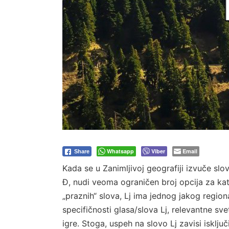
Whatsapp
Viber
Email
Share
Kada se u Zanimljivoj geografiji izvuče slov
Đ, nudi veoma ograničen broj opcija za kat
„praznih“ slova, Lj ima jednog jakog regio
specifičnosti glasa/slova Lj, relevantne s
igre. Stoga, uspeh na slovo Lj zavisi iskl