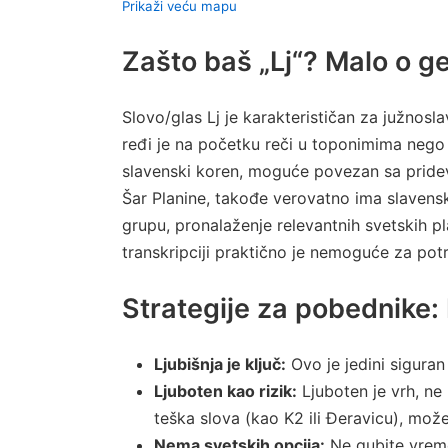
Prikaži veću mapu
Zašto baš „Lj“? Malo o geo
Slovo/glas Lj je karakterističan za južnosla
ređi je na početku reči u toponimima nego 
slavenski koren, moguće povezan sa pridev
Šar Planine, takođe verovatno ima slavensk
grupu, pronalaženje relevantnih svetskih p
transkripciji praktično je nemoguće za potr
Strategije za pobednike: K
Ljubišnja je ključ:
Ovo je jedini sigura
Ljuboten kao rizik:
Ljuboten je vrh, ne
teška slova (kao K2 ili Đeravicu), možet
Nema svetskih opcija:
Ne gubite vreme