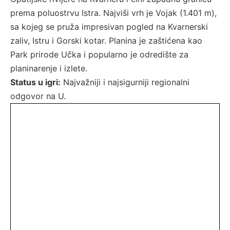
prema poluostrvu Istra. Najviši vrh je Vojak (1.401 m),
sa kojeg se pruža impresivan pogled na Kvarnerski
zaliv, Istru i Gorski kotar. Planina je zaštićena kao
Park prirode Učka i popularno je odredište za
planinarenje i izlete.
Status u igri:
Najvažniji i najsigurniji regionalni
odgovor na U.