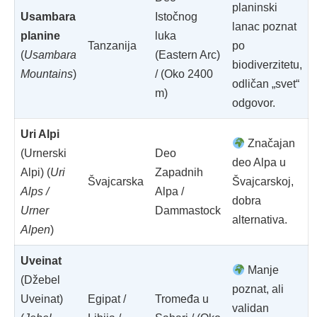
planinski
Usambara
Istočnog
lanac poznat
planine
luka
Tanzanija
po
(
Usambara
(Eastern Arc)
biodiverzitetu,
Mountains
)
/ (Oko 2400
odličan „svet“
m)
odgovor.
Uri Alpi
Značajan
(Urnerski
Deo
deo Alpa u
Alpi) (
Uri
Zapadnih
Švajcarska
Švajcarskoj,
Alps /
Alpa /
dobra
Urner
Dammastock
alternativa.
Alpen
)
Uveinat
Manje
(Džebel
poznat, ali
Uveinat)
Egipat /
Tromeđa u
validan