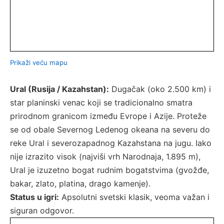
Prikaži veću mapu
Ural (Rusija / Kazahstan):
Dugačak (oko 2.500 km) i
star planinski venac koji se tradicionalno smatra
prirodnom granicom između Evrope i Azije. Proteže
se od obale Severnog Ledenog okeana na severu do
reke Ural i severozapadnog Kazahstana na jugu. Iako
nije izrazito visok (najviši vrh Narodnaja, 1.895 m),
Ural je izuzetno bogat rudnim bogatstvima (gvožđe,
bakar, zlato, platina, drago kamenje).
Status u igri:
Apsolutni svetski klasik, veoma važan i
siguran odgovor.