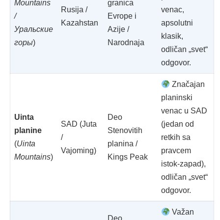
Mountains
granica
Rusija /
venac,
/
Evrope i
Kazahstan
apsolutni
Уральские
Azije /
klasik,
горы
)
Narodnaja
odličan „svet“
odgovor.
Značajan
planinski
venac u SAD
Uinta
Deo
SAD (Juta
(jedan od
planine
Stenovitih
/
retkih sa
(
Uinta
planina /
Vajoming)
pravcem
Mountains
)
Kings Peak
istok-zapad),
odličan „svet“
odgovor.
Važan
Deo