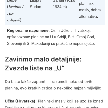
(
Jebel
Libija /
Sahari / (Oko
planinski
Uweinat /
Sudan
1934 m)
masiv, dobra
جبل
alternativa.
العوينات
)
Regionalne napomene:
Osim Učke u Hrvatskoj,
opštepoznate planine na U u Srbiji, BiH, Crnoj Gori,
Sloveniji ili S. Makedoniji su praktično nepostojeće.
Zavirimo malo detaljnije:
Zvezde liste na „U“
Da biste lakše zapamtili i razumeli neke od ovih
planina, evo kratkih crtica o nekoliko najzanimljivijih:
Učka (Hrvatska):
Planinski masiv koji se uzdiže iznad
Opatijske rivijere na Kvarneru i čini zapadnu granicu