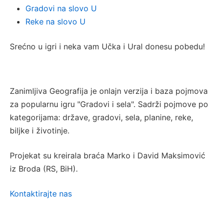
Gradovi na slovo U
Reke na slovo U
Srećno u igri i neka vam Učka i Ural donesu pobedu!
Zanimljiva Geografija je onlajn verzija i baza pojmova
za popularnu igru "Gradovi i sela". Sadrži pojmove po
kategorijama: države, gradovi, sela, planine, reke,
biljke i životinje.
Projekat su kreirala braća Marko i David Maksimović
iz Broda (RS, BiH).
Kontaktirajte nas