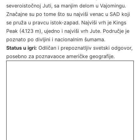
severoistočnoj Juti, sa manjim delom u Vajomingu.
Značajne su po tome što su najviši venac u SAD koji
se pruža u pravcu istok-zapad. Najviši vrh je Kings
Peak (4.123 m), ujedno i najviši vrh Jute. Područje je
poznato po divljini i nacionalnim šumama.
Status u igri:
Odličan i prepoznatljiv svetski odgovor,
posebno za poznavaoce američke geografije.