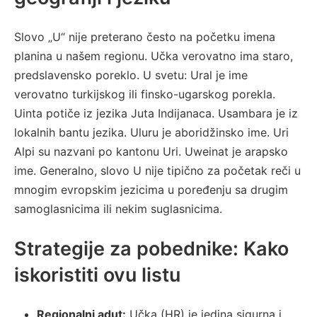
Slovo „U“ nije preterano često na početku imena
planina u našem regionu. Učka verovatno ima staro,
predslavensko poreklo. U svetu: Ural je ime
verovatno turkijskog ili finsko-ugarskog porekla.
Uinta potiče iz jezika Juta Indijanaca. Usambara je iz
lokalnih bantu jezika. Uluru je aboridžinsko ime. Uri
Alpi su nazvani po kantonu Uri. Uweinat je arapsko
ime. Generalno, slovo U nije tipično za početak reči u
mnogim evropskim jezicima u poređenju sa drugim
samoglasnicima ili nekim suglasnicima.
Strategije za pobednike: Kako
iskoristiti ovu listu
Regionalni adut:
Učka (HR) je jedina sigurna i