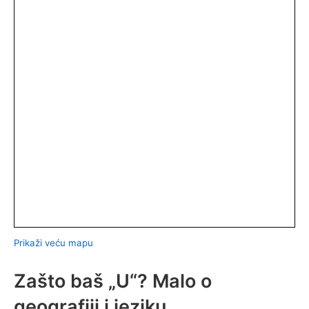
Prikaži veću mapu
Zašto baš „U“? Malo o
geografiji i jeziku