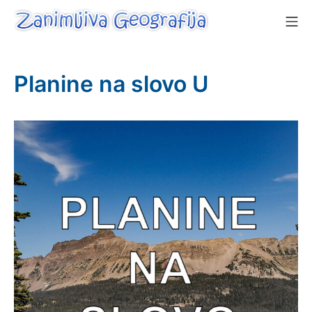
Skip
Mo
to
content
Zanimljiva Geografija
Planine na slovo U