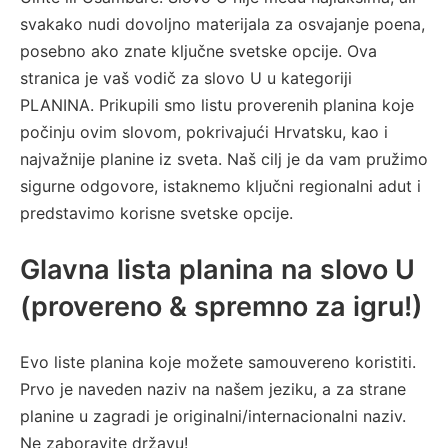
svakako nudi dovoljno materijala za osvajanje poena,
posebno ako znate ključne svetske opcije. Ova
stranica je vaš vodič za slovo U u kategoriji
PLANINA. Prikupili smo listu proverenih planina koje
počinju ovim slovom, pokrivajući Hrvatsku, kao i
najvažnije planine iz sveta. Naš cilj je da vam pružimo
sigurne odgovore, istaknemo ključni regionalni adut i
predstavimo korisne svetske opcije.
Glavna lista planina na slovo U
(provereno & spremno za igru!)
Evo liste planina koje možete samouvereno koristiti.
Prvo je naveden naziv na našem jeziku, a za strane
planine u zagradi je originalni/internacionalni naziv.
Ne zaboravite državu!