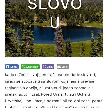
Whatsapp
Viber
Email
Share
Kada u Zanimljivoj geografiji na red dođe slovo U,
igrači se suočavaju sa slovom koje nema previše
regionalnih opcija, ali zato nudi jedan veoma jak
svetski adut – Ural. Pored Urala, tu su i Učka u
Hrvatskoj, kao i manje poznati, ali validni venci poput
Uinte ili Usambare. Slovo U nije među najlakšima, ali