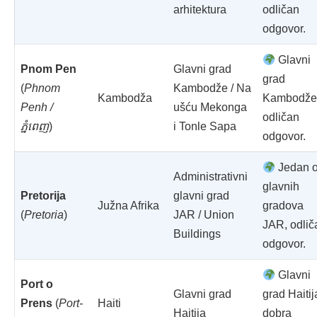
arhitektura
odličan
odgovor.
Glavni
Pnom Pen
Glavni grad
grad
(
Phnom
Kambodže / Na
Kambodža
Kambodže
Penh /
ušću Mekonga
odličan
ភ្នំពេញ
)
i Tonle Sapa
odgovor.
Jedan 
Administrativni
glavnih
Pretorija
glavni grad
Južna Afrika
gradova
(
Pretoria
)
JAR / Union
JAR, odlič
Buildings
odgovor.
Glavni
Port o
Glavni grad
grad Haitij
Prens
(
Port-
Haiti
Haitija
dobra