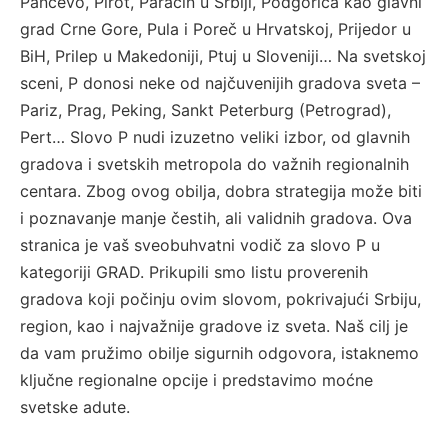
Pančevo, Pirot, Paraćin u Srbiji, Podgorica kao glavni
grad Crne Gore, Pula i Poreč u Hrvatskoj, Prijedor u
BiH, Prilep u Makedoniji, Ptuj u Sloveniji… Na svetskoj
sceni, P donosi neke od najčuvenijih gradova sveta –
Pariz, Prag, Peking, Sankt Peterburg (Petrograd),
Pert… Slovo P nudi izuzetno veliki izbor, od glavnih
gradova i svetskih metropola do važnih regionalnih
centara. Zbog ovog obilja, dobra strategija može biti
i poznavanje manje čestih, ali validnih gradova. Ova
stranica je vaš sveobuhvatni vodič za slovo P u
kategoriji GRAD. Prikupili smo listu proverenih
gradova koji počinju ovim slovom, pokrivajući Srbiju,
region, kao i najvažnije gradove iz sveta. Naš cilj je
da vam pružimo obilje sigurnih odgovora, istaknemo
ključne regionalne opcije i predstavimo moćne
svetske adute.