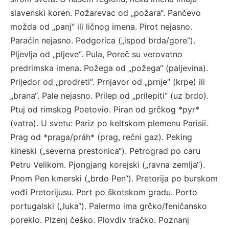
slavenski koren. Požarevac od „požara“. Pančevo
možda od „panj“ ili ličnog imena. Pirot nejasno.
Paraćin nejasno. Podgorica („ispod brda/gore“).
Pljevlja od „pljeve“. Pula, Poreč su verovatno
predrimska imena. Požega od „požega“ (paljevina).
Prijedor od „prodreti“. Prnjavor od „prnje“ (krpe) ili
„brana“. Pale nejasno. Prilep od „prilepiti“ (uz brdo).
Ptuj od rimskog Poetovio. Piran od grčkog *pyr*
(vatra). U svetu: Pariz po keltskom plemenu Parisii.
Prag od *praga/práh* (prag, rečni gaz). Peking
kineski („severna prestonica“). Petrograd po caru
Petru Velikom. Pjongjang korejski („ravna zemlja“).
Pnom Pen kmerski („brdo Pen“). Pretorija po burskom
vođi Pretorijusu. Pert po škotskom gradu. Porto
portugalski („luka“). Palermo ima grčko/feničansko
poreklo. Plzenj češko. Plovdiv tračko. Poznanj