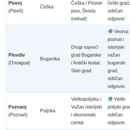
Plzenj
Češka / Pilsner
češki grad,
Češka
(
Plzeň
)
pivo, Škoda
odličan
(nekad)
odgovor.
Veoma
poznat i
Drugi najveći
istorijski
Plovdiv
grad Bugarske
važan
Bugarska
(
Пловдив
)
/ Antički teatar,
bugarski
Stari grad
grad,
odličan
odgovor.
Velikopoljska /
Veliki
Poznanj
Važan istorijski
poljski gra
Poljska
(
Poznań
)
i ekonomski
odličan
centar
odgovor.