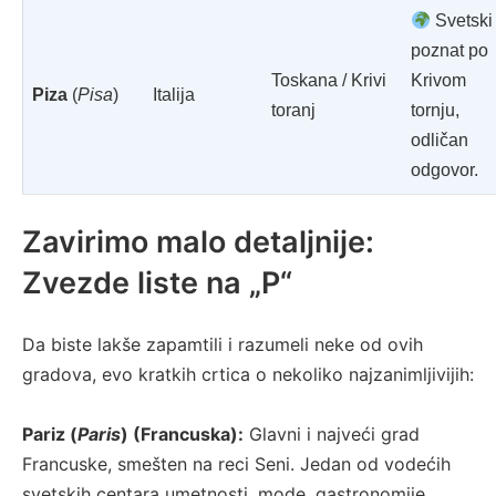
Svetski
poznat po
Toskana / Krivi
Krivom
Piza
(
Pisa
)
Italija
toranj
tornju,
odličan
odgovor.
Zavirimo malo detaljnije:
Zvezde liste na „P“
Da biste lakše zapamtili i razumeli neke od ovih
gradova, evo kratkih crtica o nekoliko najzanimljivijih:
Pariz (
Paris
) (Francuska):
Glavni i najveći grad
Francuske, smešten na reci Seni. Jedan od vodećih
svetskih centara umetnosti, mode, gastronomije,