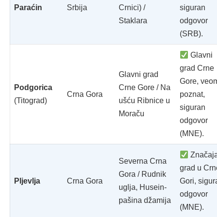
Paraćin
Srbija
Crnici) /
siguran
Staklara
odgovor
(SRB).
Glavni
grad Crne
Glavni grad
Gore, veo
Podgorica
Crne Gore / Na
Crna Gora
poznat,
(Titograd)
ušću Ribnice u
siguran
Moraču
odgovor
(MNE).
Značaj
Severna Crna
grad u Crn
Gora / Rudnik
Pljevlja
Crna Gora
Gori, sigur
uglja, Husein-
odgovor
pašina džamija
(MNE).