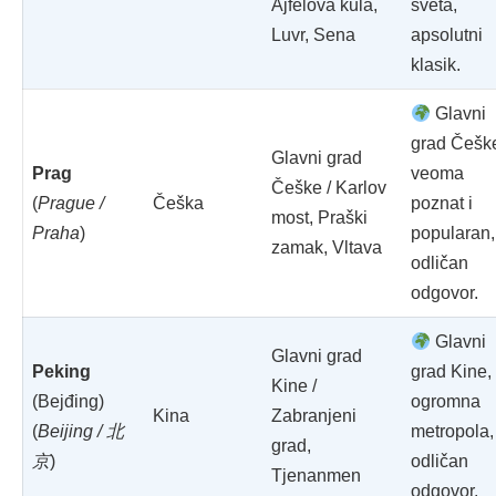
Ajfelova kula,
sveta,
Luvr, Sena
apsolutni
klasik.
Glavni
grad Češk
Glavni grad
Prag
veoma
Češke / Karlov
(
Prague /
Češka
poznat i
most, Praški
Praha
)
popularan,
zamak, Vltava
odličan
odgovor.
Glavni
Glavni grad
Peking
grad Kine,
Kine /
(Bejđing)
ogromna
Kina
Zabranjeni
(
Beijing / 北
metropola,
grad,
京
)
odličan
Tjenanmen
odgovor.