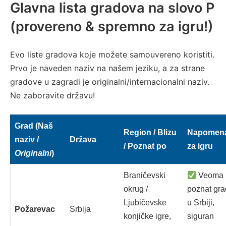
Glavna lista gradova na slovo P
(provereno & spremno za igru!)
Evo liste gradova koje možete samouvereno koristiti.
Prvo je naveden naziv na našem jeziku, a za strane
gradove u zagradi je originalni/internacionalni naziv.
Ne zaboravite državu!
Grad (Naš
Region / Blizu
Napomen
naziv /
Država
/ Poznat po
za igru
Originalni
)
Braničevski
Veoma
okrug /
poznat gra
Ljubičevske
u Srbiji,
Požarevac
Srbija
konjičke igre,
siguran