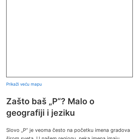
Prikaži veću mapu
Zašto baš „P“? Malo o
geografiji i jeziku
Slovo „P“ je veoma često na početku imena gradova
širom sveta. U našem regionu, neka imena imaju