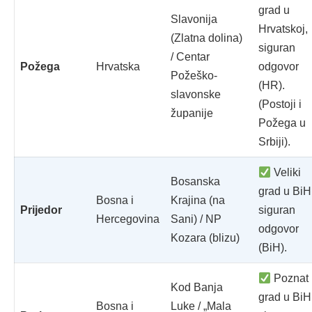
grad u
Slavonija
Hrvatskoj,
(Zlatna dolina)
siguran
/ Centar
Požega
Hrvatska
odgovor
Požeško-
(HR).
slavonske
(Postoji i
županije
Požega u
Srbiji).
Veliki
Bosanska
grad u BiH
Bosna i
Krajina (na
Prijedor
siguran
Hercegovina
Sani) / NP
odgovor
Kozara (blizu)
(BiH).
Poznat
Kod Banja
grad u BiH
Bosna i
Luke / „Mala