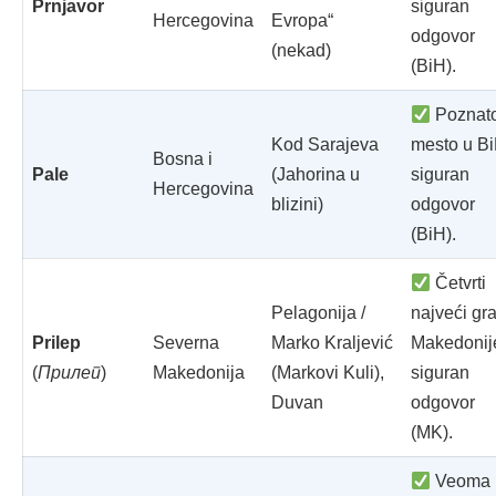
Prnjavor
siguran
Hercegovina
Evropa“
odgovor
(nekad)
(BiH).
Poznat
Kod Sarajeva
mesto u Bi
Bosna i
Pale
(Jahorina u
siguran
Hercegovina
blizini)
odgovor
(BiH).
Četvrti
Pelagonija /
najveći gr
Prilep
Severna
Marko Kraljević
Makedonij
(
Прилеп
)
Makedonija
(Markovi Kuli),
siguran
Duvan
odgovor
(MK).
Veoma