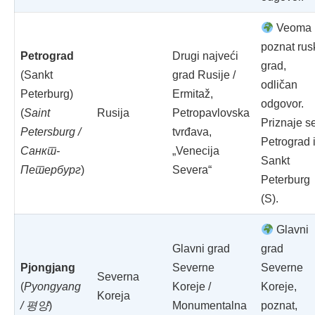
Veoma
poznat rus
Petrograd
Drugi najveći
grad,
(Sankt
grad Rusije /
odličan
Peterburg)
Ermitaž,
odgovor.
(
Saint
Rusija
Petropavlovska
Priznaje se
Petersburg /
tvrđava,
Petrograd 
Санкт-
„Venecija
Sankt
Петербург
)
Severa“
Peterburg
(S).
Glavni
Glavni grad
grad
Pjongjang
Severne
Severne
Severna
(
Pyongyang
Koreje /
Koreje,
Koreja
/ 평양
)
Monumentalna
poznat,