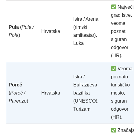
Najveći
grad Istre,
Istra / Arena
veoma
Pula
(
Pula /
(rimski
Hrvatska
poznat,
Pola
)
amfiteatar),
siguran
Luka
odgovor
(HR).
Veoma
Istra /
poznato
Poreč
Eufrazijeva
turističko
(
Poreč /
Hrvatska
bazilika
mesto,
Parenzo
)
(UNESCO),
siguran
Turizam
odgovor
(HR).
Značaj