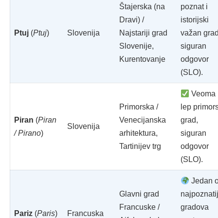
Štajerska (na
poznat i
Dravi) /
istorijski
Ptuj
(
Ptuj
)
Slovenija
Najstariji grad
važan grad
Slovenije,
siguran
Kurentovanje
odgovor
(SLO).
Veoma
Primorska /
lep primors
Piran
(
Piran
Venecijanska
grad,
Slovenija
/ Pirano
)
arhitektura,
siguran
Tartinijev trg
odgovor
(SLO).
Jedan 
Glavni grad
najpoznatij
Francuske /
gradova
Pariz
(
Paris
)
Francuska