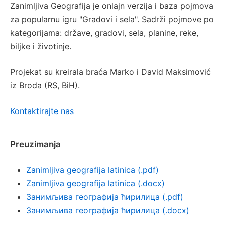
Zanimljiva Geografija je onlajn verzija i baza pojmova
za popularnu igru "Gradovi i sela". Sadrži pojmove po
kategorijama: države, gradovi, sela, planine, reke,
biljke i životinje.
Projekat su kreirala braća Marko i David Maksimović
iz Broda (RS, BiH).
Kontaktirajte nas
Preuzimanja
Zanimljiva geografija latinica (.pdf)
Zanimljiva geografija latinica (.docx)
Занимљива географија ћирилица (.pdf)
Занимљива географија ћирилица (.docx)