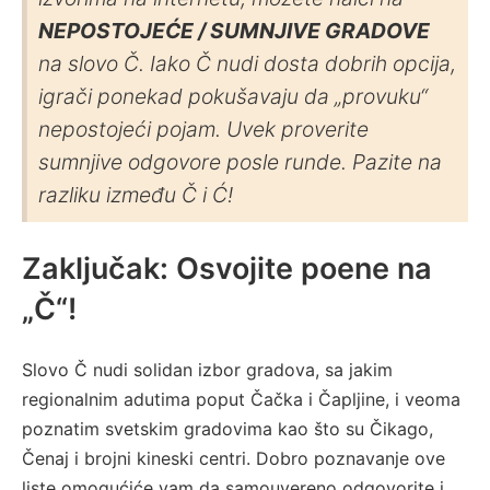
NEPOSTOJEĆE / SUMNJIVE GRADOVE
na slovo Č. Iako Č nudi dosta dobrih opcija,
igrači ponekad pokušavaju da „provuku“
nepostojeći pojam. Uvek proverite
sumnjive odgovore posle runde. Pazite na
razliku između Č i Ć!
Zaključak: Osvojite poene na
„Č“!
Slovo Č nudi solidan izbor gradova, sa jakim
regionalnim adutima poput Čačka i Čapljine, i veoma
poznatim svetskim gradovima kao što su Čikago,
Čenaj i brojni kineski centri. Dobro poznavanje ove
liste omogućiće vam da samouvereno odgovorite i