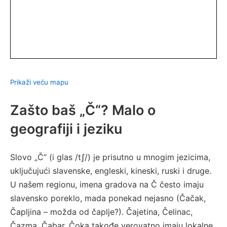
Prikaži veću mapu
Zašto baš „Č“? Malo o
geografiji i jeziku
Slovo „Č“ (i glas /tʃ/) je prisutno u mnogim jezicima,
uključujući slavenske, engleski, kineski, ruski i druge.
U našem regionu, imena gradova na Č često imaju
slavensko poreklo, mada ponekad nejasno (Čačak,
Čapljina – možda od čaplje?). Čajetina, Čelinac,
Čazma, Čabar, Čoka takođe verovatno imaju lokalne