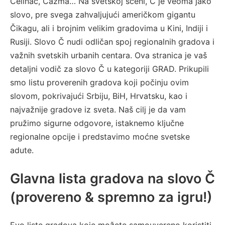
Čelinac, Čazma… Na svetskoj sceni, Č je veoma jako
slovo, pre svega zahvaljujući američkom gigantu
Čikagu, ali i brojnim velikim gradovima u Kini, Indiji i
Rusiji. Slovo Č nudi odličan spoj regionalnih gradova i
važnih svetskih urbanih centara. Ova stranica je vaš
detaljni vodič za slovo Č u kategoriji GRAD. Prikupili
smo listu proverenih gradova koji počinju ovim
slovom, pokrivajući Srbiju, BiH, Hrvatsku, kao i
najvažnije gradove iz sveta. Naš cilj je da vam
pružimo sigurne odgovore, istaknemo ključne
regionalne opcije i predstavimo moćne svetske
adute.
Glavna lista gradova na slovo Č
(provereno & spremno za igru!)