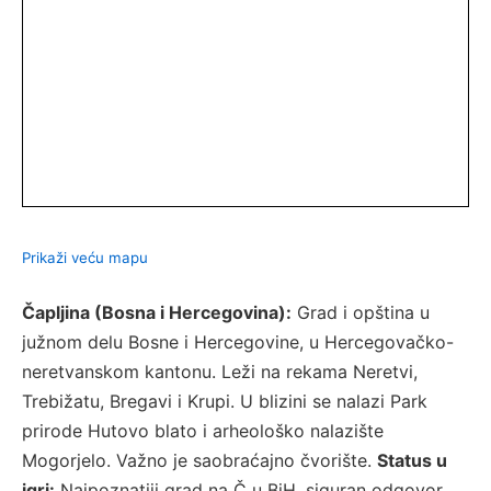
Prikaži veću mapu
Čapljina (Bosna i Hercegovina):
Grad i opština u
južnom delu Bosne i Hercegovine, u Hercegovačko-
neretvanskom kantonu. Leži na rekama Neretvi,
Trebižatu, Bregavi i Krupi. U blizini se nalazi Park
prirode Hutovo blato i arheološko nalazište
Mogorjelo. Važno je saobraćajno čvorište.
Status u
igri:
Najpoznatiji grad na Č u BiH, siguran odgovor.