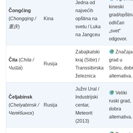
Jedna od
kineski
Čongćing
najvećih
grad/opštin
(
Chongqing /
Kina
opština na
odličan
重庆
)
svetu / Luka
„svet“
na Jangceu
odgovor.
Zabajkalski
Značaja
Čita
(
Chita /
kraj (Sibir) /
grad u
Rusija
Чита́
)
Transsibirska
Sibiru, dob
železnica
alternativa.
Južni Ural /
Veliki
Čeljabinsk
Industrijski
ruski grad,
(
Chelyabinsk /
Rusija
centar,
dobra
Челя́бинск
)
Meteorit
alternativa.
(2013)