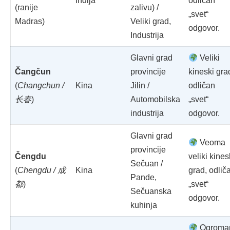
Indija
odličan
(ranije
zalivu) /
„svet“
Madras)
Veliki grad,
odgovor.
Industrija
Glavni grad
Veliki
Čangčun
provincije
kineski gra
(
Changchun /
Kina
Jilin /
odličan
长春
)
Automobilska
„svet“
industrija
odgovor.
Glavni grad
Veoma
provincije
Čengdu
veliki kines
Sečuan /
(
Chengdu / 成
Kina
grad, odlič
Pande,
都
)
„svet“
Sečuanska
odgovor.
kuhinja
Ogroma