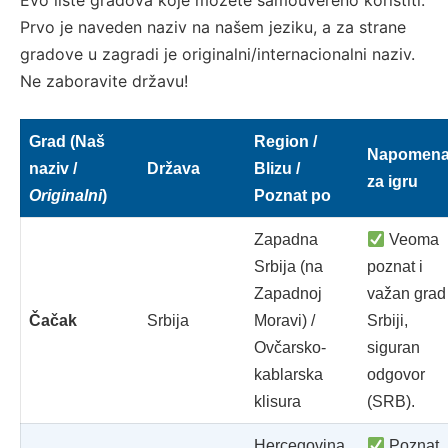
Evo liste gradova koje možete samouvereno koristiti.
Prvo je naveden naziv na našem jeziku, a za strane
gradove u zagradi je originalni/internacionalni naziv.
Ne zaboravite državu!
Grad (Naš
Region /
Napomen
naziv /
Država
Blizu /
za igru
Originalni
)
Poznat po
Zapadna
Veoma
Srbija (na
poznat i
Zapadnoj
važan grad
Čačak
Srbija
Moravi) /
Srbiji,
Ovčarsko-
siguran
kablarska
odgovor
klisura
(SRB).
Hercegovina
Poznat