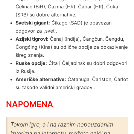
Čelinac (BiH), Čazma (HR), Čabar (HR), Čoka
(SRB) su dobre alternative.
Svetski gigant:
Čikago (SAD) je obavezan
odgovor za „svet“.
Azijski tigrovi:
Čenaj (Indija), Čangčun, Čengdu,
Čongćing (Kina) su odlične opcije za pokazivanje
šireg znanja.
Ruske opcije:
Čita i Čeljabinsk su dobri odgovori
iz Rusije.
Američke alternative:
Čatanuga, Čarlston, Čarlot
su takođe validni američki gradovi.
NAPOMENA
Tokom igre, a i na raznim nepouzdanim
izvorima na internetu, možete naići na