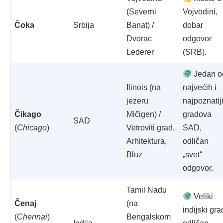
(Severni
Vojvodini,
Čoka
Srbija
Banat) /
dobar
Dvorac
odgovor
Lederer
(SRB).
Jedan o
Ilinois (na
najvećih i
jezeru
najpoznatij
Čikago
Mičigen) /
gradova
SAD
(
Chicago
)
Vetroviti grad,
SAD,
Arhitektura,
odličan
Bluz
„svet“
odgovor.
Tamil Nadu
Veliki
Čenaj
(na
indijski gra
(
Chennai
)
Bengalskom