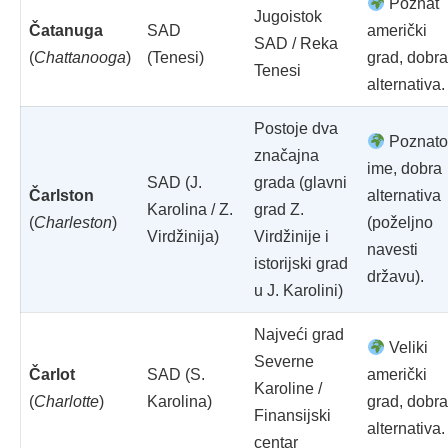
Poznat
Jugoistok
Čatanuga
SAD
američki
SAD / Reka
(
Chattanooga
)
(Tenesi)
grad, dobra
Tenesi
alternativa.
Postoje dva
Poznat
značajna
ime, dobra
SAD (J.
grada (glavni
Čarlston
alternativa
Karolina / Z.
grad Z.
(
Charleston
)
(poželjno
Virdžinija)
Virdžinije i
navesti
istorijski grad
državu).
u J. Karolini)
Najveći grad
Veliki
Severne
Čarlot
SAD (S.
američki
Karoline /
(
Charlotte
)
Karolina)
grad, dobra
Finansijski
alternativa.
centar