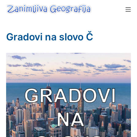
Skip
Mo
to
content
Zanimljiva Geografija
Gradovi na slovo Č