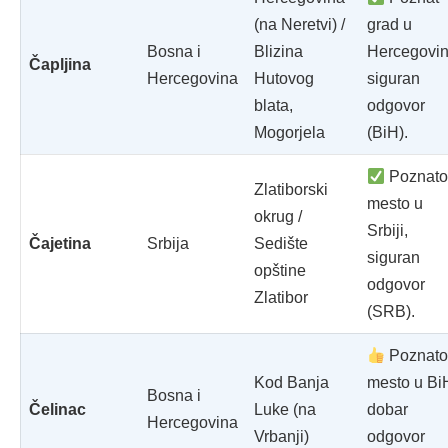
(na Neretvi) /
grad u
Bosna i
Blizina
Hercegovin
Čapljina
Hercegovina
Hutovog
siguran
blata,
odgovor
Mogorjela
(BiH).
Poznat
Zlatiborski
mesto u
okrug /
Srbiji,
Čajetina
Srbija
Sedište
siguran
opštine
odgovor
Zlatibor
(SRB).
Poznat
Kod Banja
mesto u Bi
Bosna i
Čelinac
Luke (na
dobar
Hercegovina
Vrbanji)
odgovor