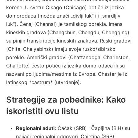
korene. U svetu: Čikago (Chicago) potiče iz jezika
domorodaca (možda znači „divlji luk“ ili „smrdljiv
luk“). Čenaj (Chennai) je tamilskog porekla. Imena
kineskih gradova (Changchun, Chengdu, Chongqing)
su pinjin transkripcije kineskih znakova. Ruski gradovi
(Chita, Chelyabinsk) imaju svoje rusko/sibirsko
poreklo. Američki gradovi (Chattanooga, Charleston,
Charlotte) često potiču iz jezika domorodaca ili su
nazvani po ljudima/mestima iz Evrope. Chester je iz
latinskog *castrum* (utvrđenje).
Strategije za pobednike: Kako
iskoristiti ovu listu
Regionalni aduti:
Čačak (SRB) i Čapljina (BiH) su
najjači regionalni odgovori. Čajetina (SRB),