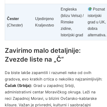
Engleska
Poznat
(blizu Velsa) /
istorijski
Čester
Ujedinjeno
Rimske
grad u UK,
(
Chester
)
Kraljevstvo
zidine,
dobra
Istorijski grad
alternativa.
Zavirimo malo detaljnije:
Zvezde liste na „Č“
Da biste lakše zapamtili i razumeli neke od ovih
gradova, evo kratkih crtica o nekoliko najzanimljivijih:
Čačak (Srbija):
Grad u zapadnoj Srbiji,
administrativni centar Moravičkog okruga. Leži na
reci Zapadnoj Moravi, u blizini Ovčarsko-kablarske
klisure. Važan je privredni, kulturni i saobraćajni