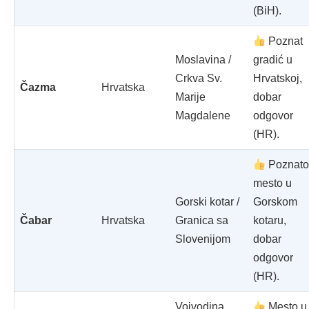
(BiH).
Poznat
Moslavina /
gradić u
Crkva Sv.
Hrvatskoj,
Čazma
Hrvatska
Marije
dobar
Magdalene
odgovor
(HR).
Poznat
mesto u
Gorski kotar /
Gorskom
Čabar
Hrvatska
Granica sa
kotaru,
Slovenijom
dobar
odgovor
(HR).
Vojvodina
Mesto u