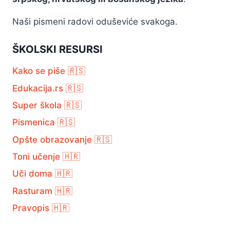
Naši pismeni radovi oduševiće svakoga.
ŠKOLSKI RESURSI
Kako se piše 🇷🇸
Edukacija.rs 🇷🇸
Super škola 🇷🇸
Pismenica 🇷🇸
Opšte obrazovanje 🇷🇸
Toni učenje 🇭🇷
Uči doma 🇭🇷
Rasturam 🇭🇷
Pravopis 🇭🇷