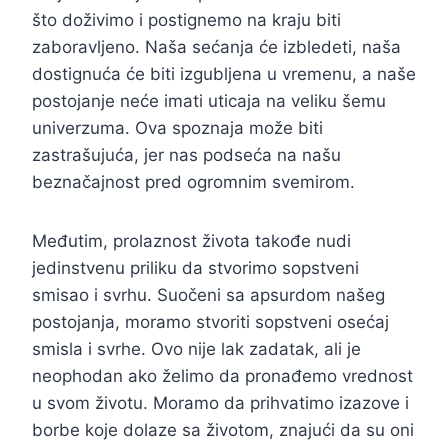
što doživimo i postignemo na kraju biti
zaboravljeno. Naša sećanja će izbledeti, naša
dostignuća će biti izgubljena u vremenu, a naše
postojanje neće imati uticaja na veliku šemu
univerzuma. Ova spoznaja može biti
zastrašujuća, jer nas podseća na našu
beznačajnost pred ogromnim svemirom.
Međutim, prolaznost života takođe nudi
jedinstvenu priliku da stvorimo sopstveni
smisao i svrhu. Suočeni sa apsurdom našeg
postojanja, moramo stvoriti sopstveni osećaj
smisla i svrhe. Ovo nije lak zadatak, ali je
neophodan ako želimo da pronađemo vrednost
u svom životu. Moramo da prihvatimo izazove i
borbe koje dolaze sa životom, znajući da su oni