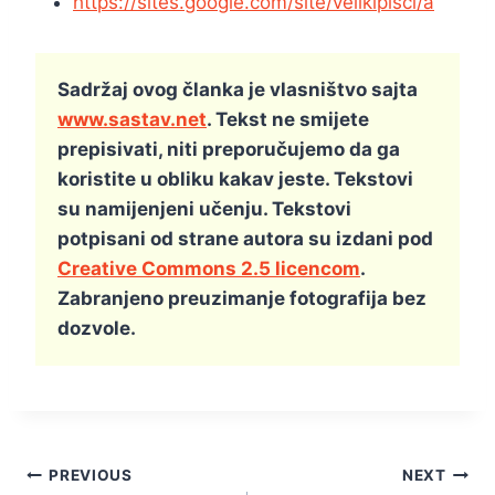
https://sites.google.com/site/velikipisci/a
Sadržaj ovog članka je vlasništvo sajta
www.sastav.net
. Tekst ne smijete
prepisivati, niti preporučujemo da ga
koristite u obliku kakav jeste. Tekstovi
su namijenjeni učenju. Tekstovi
potpisani od strane autora su izdani pod
Creative Commons 2.5 licencom
.
Zabranjeno preuzimanje fotografija bez
dozvole.
Kretanje
PREVIOUS
NEXT