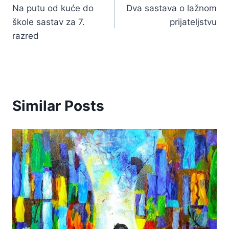
Na putu od kuće do
Dva sastava o lažnom
članka
škole sastav za 7.
prijateljstvu
razred
Similar Posts