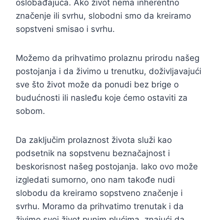
oslobađajuća. Ako život nema inherentno
značenje ili svrhu, slobodni smo da kreiramo
sopstveni smisao i svrhu.
Možemo da prihvatimo prolaznu prirodu našeg
postojanja i da živimo u trenutku, doživljavajući
sve što život može da ponudi bez brige o
budućnosti ili nasleđu koje ćemo ostaviti za
sobom.
Da zaključim prolaznost života služi kao
podsetnik na sopstvenu beznačajnost i
beskorisnost našeg postojanja. Iako ovo može
izgledati sumorno, ono nam takođe nudi
slobodu da kreiramo sopstveno značenje i
svrhu. Moramo da prihvatimo trenutak i da
živimo svoj život punim plućima, znajući da