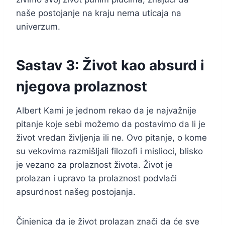
naše postojanje na kraju nema uticaja na
univerzum.
Sastav 3: Život kao absurd i
njegova prolaznost
Albert Kami je jednom rekao da je najvažnije
pitanje koje sebi možemo da postavimo da li je
život vredan življenja ili ne. Ovo pitanje, o kome
su vekovima razmišljali filozofi i mislioci, blisko
je vezano za prolaznost života. Život je
prolazan i upravo ta prolaznost podvlači
apsurdnost našeg postojanja.
Činjenica da je život prolazan znači da će sve