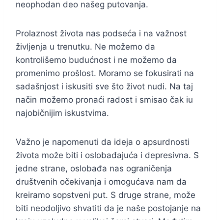
neophodan deo našeg putovanja.
Prolaznost života nas podseća i na važnost
življenja u trenutku. Ne možemo da
kontrolišemo budućnost i ne možemo da
promenimo prošlost. Moramo se fokusirati na
sadašnjost i iskusiti sve što život nudi. Na taj
način možemo pronaći radost i smisao čak iu
najobičnijim iskustvima.
Važno je napomenuti da ideja o apsurdnosti
života može biti i oslobađajuća i depresivna. S
jedne strane, oslobađa nas ograničenja
društvenih očekivanja i omogućava nam da
kreiramo sopstveni put. S druge strane, može
biti neodoljivo shvatiti da je naše postojanje na