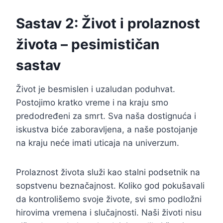
Sastav 2: Život i prolaznost
života – pesimističan
sastav
Život je besmislen i uzaludan poduhvat.
Postojimo kratko vreme i na kraju smo
predodređeni za smrt. Sva naša dostignuća i
iskustva biće zaboravljena, a naše postojanje
na kraju neće imati uticaja na univerzum.
Prolaznost života služi kao stalni podsetnik na
sopstvenu beznačajnost. Koliko god pokušavali
da kontrolišemo svoje živote, svi smo podložni
hirovima vremena i slučajnosti. Naši životi nisu