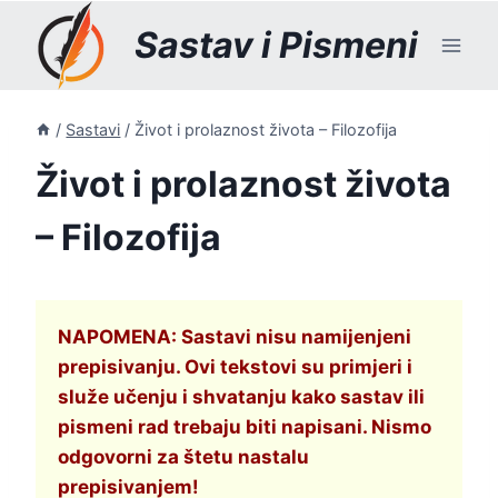
Skip
Sastav i Pismeni
to
content
/
Sastavi
/
Život i prolaznost života – Filozofija
Život i prolaznost života
– Filozofija
NAPOMENA: Sastavi nisu namijenjeni
prepisivanju. Ovi tekstovi su primjeri i
služe učenju i shvatanju kako sastav ili
pismeni rad trebaju biti napisani. Nismo
odgovorni za štetu nastalu
prepisivanjem!