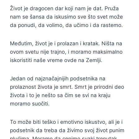
Život je dragocen dar koji nam je dat. Pruža
nam se šansa da iskusimo sve što svet može
da ponudi, da volimo, da učimo i da rastemo.
Međutim, život je i prolazan i kratak. Ništa na
ovom svetu nije trajno, i moramo maksimalno
iskoristiti naše vreme ovde na Zemlji.
Jedan od najznačajnijih podsetnika na
prolaznost života je smrt. Smrt je prirodni deo
života i to je nešto sa čim se svi na kraju
moramo suočiti.
To može biti teško i emotivno iskustvo, ali je i
podsetnik da treba da živimo svoj život punim
plućima. Moramo da cenimo svaki trenutak,