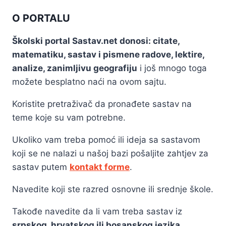
O PORTALU
Školski portal Sastav.net donosi: citate,
matematiku, sastav i pismene radove, lektire,
analize, zanimljivu geografiju
i još mnogo toga
možete besplatno naći na ovom sajtu.
Koristite pretraživač da pronađete sastav na
teme koje su vam potrebne.
Ukoliko vam treba pomoć ili ideja sa sastavom
koji se ne nalazi u našoj bazi pošaljite zahtjev za
sastav putem
kontakt forme
.
Navedite koji ste razred osnovne ili srednje škole.
Takođe navedite da li vam treba sastav iz
srpskog, hrvatskog ili bosanskog jezika
.