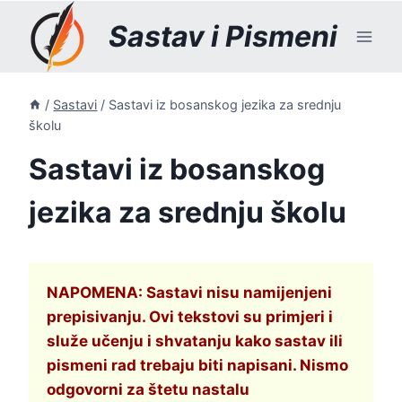
Skip
Sastav i Pismeni
to
content
/
Sastavi
/
Sastavi iz bosanskog jezika za srednju
školu
Sastavi iz bosanskog
jezika za srednju školu
NAPOMENA: Sastavi nisu namijenjeni
prepisivanju. Ovi tekstovi su primjeri i
služe učenju i shvatanju kako sastav ili
pismeni rad trebaju biti napisani. Nismo
odgovorni za štetu nastalu