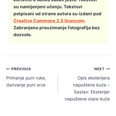
su namijenjeni učenju. Tekstovi
potpisani od strane autora su izdani pod
Creative Commons 2.5 licencom
.
Zabranjeno preuzimanje fotografija bez
dozvole.
Kretanje
PREVIOUS
NEXT
Primanje puni ruke,
Opis eksterijera
članka
darivanje puni srce
napuštene kuće –
Sastav: Eksterijer
napuštene stare kuće