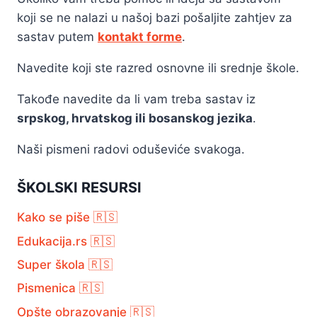
koji se ne nalazi u našoj bazi pošaljite zahtjev za
sastav putem
kontakt forme
.
Navedite koji ste razred osnovne ili srednje škole.
Takođe navedite da li vam treba sastav iz
srpskog, hrvatskog ili bosanskog jezika
.
Naši pismeni radovi oduševiće svakoga.
ŠKOLSKI RESURSI
Kako se piše 🇷🇸
Edukacija.rs 🇷🇸
Super škola 🇷🇸
Pismenica 🇷🇸
Opšte obrazovanje 🇷🇸