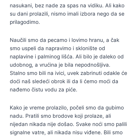
nasukani, bez nade za spas na vidiku. Ali kako
su dani prolazili, nismo imali izbora nego da se
prilagodimo.
Naučili smo da pecamo i lovimo hranu, a čak
smo uspeli da napravimo i sklonište od
naplavine i palminog lišća. Ali bilo je daleko od
udobnog, a vrućina je bila nepodnošljiva.
Stalno smo bili na ivici, uvek zabrinuti odakle će
doći naš sledeći obrok ili da li ćemo moći da
nađemo čistu vodu za piće.
Kako je vreme prolazilo, počeli smo da gubimo
nadu. Pratili smo brodove koji prolaze, ali
nijedan nikada nije došao. Svake noći smo palili
signalne vatre, ali nikada nisu viđene. Bili smo