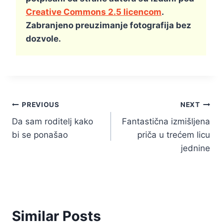
Creative Commons 2.5 licencom
.
Zabranjeno preuzimanje fotografija bez
dozvole.
Kretanje
PREVIOUS
NEXT
Da sam roditelj kako
Fantastična izmišljena
članka
bi se ponašao
priča u trećem licu
jednine
Similar Posts