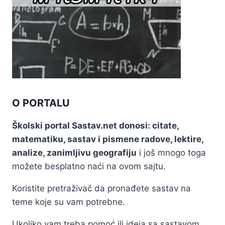
O PORTALU
Školski portal Sastav.net donosi: citate,
matematiku, sastav i pismene radove, lektire,
analize, zanimljivu geografiju
i još mnogo toga
možete besplatno naći na ovom sajtu.
Koristite pretraživač da pronađete sastav na
teme koje su vam potrebne.
Ukoliko vam treba pomoć ili ideja sa sastavom