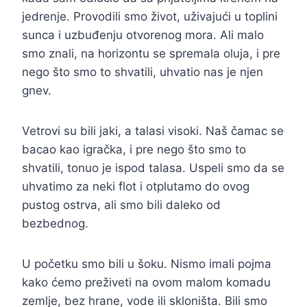
jedrenje. Provodili smo život, uživajući u toplini
sunca i uzbuđenju otvorenog mora. Ali malo
smo znali, na horizontu se spremala oluja, i pre
nego što smo to shvatili, uhvatio nas je njen
gnev.
Vetrovi su bili jaki, a talasi visoki. Naš čamac se
bacao kao igračka, i pre nego što smo to
shvatili, tonuo je ispod talasa. Uspeli smo da se
uhvatimo za neki flot i otplutamo do ovog
pustog ostrva, ali smo bili daleko od
bezbednog.
U početku smo bili u šoku. Nismo imali pojma
kako ćemo preživeti na ovom malom komadu
zemlje, bez hrane, vode ili skloništa. Bili smo