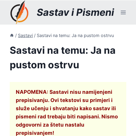
Skip
Sastav i Pismeni
to
content
/
Sastavi
/
Sastavi na temu: Ja na pustom ostrvu
Sastavi na temu: Ja na
pustom ostrvu
NAPOMENA: Sastavi nisu namijenjeni
prepisivanju. Ovi tekstovi su primjeri i
služe učenju i shvatanju kako sastav ili
pismeni rad trebaju biti napisani. Nismo
odgovorni za štetu nastalu
prepisivanjem!