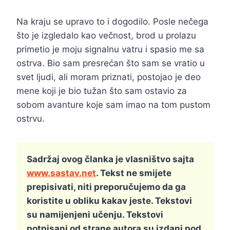
Na kraju se upravo to i dogodilo. Posle nečega
što je izgledalo kao večnost, brod u prolazu
primetio je moju signalnu vatru i spasio me sa
ostrva. Bio sam presrećan što sam se vratio u
svet ljudi, ali moram priznati, postojao je deo
mene koji je bio tužan što sam ostavio za
sobom avanture koje sam imao na tom pustom
ostrvu.
Sadržaj ovog članka je vlasništvo sajta
www.sastav.net
. Tekst ne smijete
prepisivati, niti preporučujemo da ga
koristite u obliku kakav jeste. Tekstovi
su namijenjeni učenju. Tekstovi
potpisani od strane autora su izdani pod