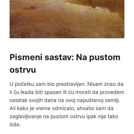
Pismeni sastav: Na pustom
ostrvu
U početku sam bio prestravljen. Nisam znao da
li ću ikada biti spasen ili ću morati da provedem
ostatak svojih dana na ovoj napuštenoj zemlji.
Ali kako je vreme odmicalo, shvatio sam da
zaglavljivanje na pustom ostrvu ipak nije tako
loše.