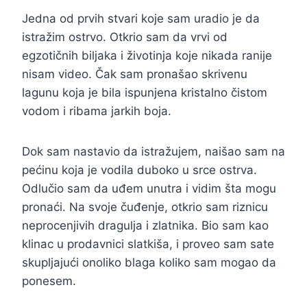
Jedna od prvih stvari koje sam uradio je da
istražim ostrvo. Otkrio sam da vrvi od
egzotičnih biljaka i životinja koje nikada ranije
nisam video. Čak sam pronašao skrivenu
lagunu koja je bila ispunjena kristalno čistom
vodom i ribama jarkih boja.
Dok sam nastavio da istražujem, naišao sam na
pećinu koja je vodila duboko u srce ostrva.
Odlučio sam da uđem unutra i vidim šta mogu
pronaći. Na svoje čuđenje, otkrio sam riznicu
neprocenjivih dragulja i zlatnika. Bio sam kao
klinac u prodavnici slatkiša, i proveo sam sate
skupljajući onoliko blaga koliko sam mogao da
ponesem.