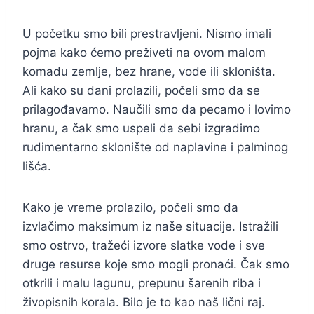
U početku smo bili prestravljeni. Nismo imali
pojma kako ćemo preživeti na ovom malom
komadu zemlje, bez hrane, vode ili skloništa.
Ali kako su dani prolazili, počeli smo da se
prilagođavamo. Naučili smo da pecamo i lovimo
hranu, a čak smo uspeli da sebi izgradimo
rudimentarno sklonište od naplavine i palminog
lišća.
Kako je vreme prolazilo, počeli smo da
izvlačimo maksimum iz naše situacije. Istražili
smo ostrvo, tražeći izvore slatke vode i sve
druge resurse koje smo mogli pronaći. Čak smo
otkrili i malu lagunu, prepunu šarenih riba i
živopisnih korala. Bilo je to kao naš lični raj.