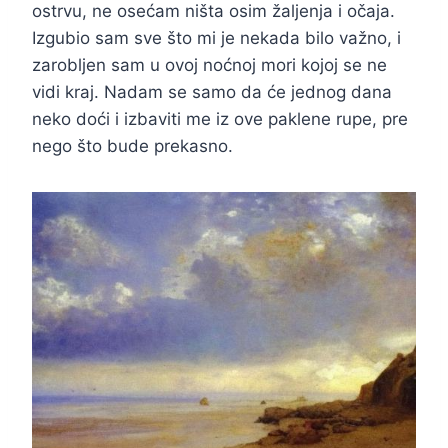
ostrvu, ne osećam ništa osim žaljenja i očaja.
Izgubio sam sve što mi je nekada bilo važno, i
zarobljen sam u ovoj noćnoj mori kojoj se ne
vidi kraj. Nadam se samo da će jednog dana
neko doći i izbaviti me iz ove paklene rupe, pre
nego što bude prekasno.