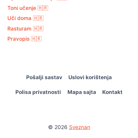
Toni učenje 🇭🇷
Uči doma 🇭🇷
Rasturam 🇭🇷
Pravopis 🇭🇷
Pošalji sastav
Uslovi korištenja
Polisa privatnosti
Mapa sajta
Kontakt
© 2026
Sveznan