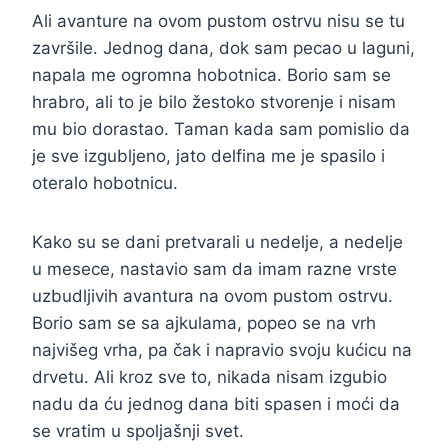
Ali avanture na ovom pustom ostrvu nisu se tu
završile. Jednog dana, dok sam pecao u laguni,
napala me ogromna hobotnica. Borio sam se
hrabro, ali to je bilo žestoko stvorenje i nisam
mu bio dorastao. Taman kada sam pomislio da
je sve izgubljeno, jato delfina me je spasilo i
oteralo hobotnicu.
Kako su se dani pretvarali u nedelje, a nedelje
u mesece, nastavio sam da imam razne vrste
uzbudljivih avantura na ovom pustom ostrvu.
Borio sam se sa ajkulama, popeo se na vrh
najvišeg vrha, pa čak i napravio svoju kućicu na
drvetu. Ali kroz sve to, nikada nisam izgubio
nadu da ću jednog dana biti spasen i moći da
se vratim u spoljašnji svet.