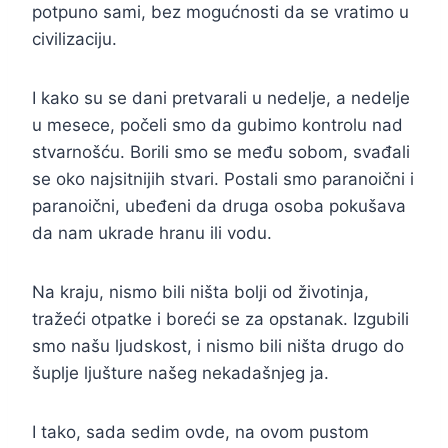
potpuno sami, bez mogućnosti da se vratimo u
civilizaciju.
I kako su se dani pretvarali u nedelje, a nedelje
u mesece, počeli smo da gubimo kontrolu nad
stvarnošću. Borili smo se među sobom, svađali
se oko najsitnijih stvari. Postali smo paranoični i
paranoični, ubeđeni da druga osoba pokušava
da nam ukrade hranu ili vodu.
Na kraju, nismo bili ništa bolji od životinja,
tražeći otpatke i boreći se za opstanak. Izgubili
smo našu ljudskost, i nismo bili ništa drugo do
šuplje ljušture našeg nekadašnjeg ja.
I tako, sada sedim ovde, na ovom pustom