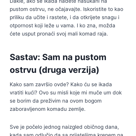
Dakle, ako se ikada nađete nasukani na
pustom ostrvu, ne očajavajte. Iskoristite to kao
priliku da učite i rastete, i da otkrijete snagu i
otpornost koji leže u vama. I ko zna, možda
ćete usput pronaći svoj mali komad raja.
Sastav: Sam na pustom
ostrvu (druga verzija)
Kako sam završio ovde? Kako ću se ikada
vratiti kući? Ovo su misli koje mi muče um dok
se borim da preživim na ovom bogom
zaboravljenom komadu zemlje.
Sve je počelo jednog naizgled običnog dana,
kada sam odlučio da sa prijateljima krenem na