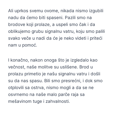
Ali uprkos svemu ovome, nikada nismo izgubili
nadu da ćemo biti spaseni. Pazili smo na
brodove koji prolaze, a uspeli smo čak i da
oblikujemo grubu signalnu vatru, koju smo palili
svako veče u nadi da će je neko videti i priteći
nam u pomoć.
I konačno, nakon onoga što je izgledalo kao
večnost, naše molitve su uslišene. Brod u
prolazu primetio je našu signalnu vatru i došli
su da nas spasu. Bili smo presrećni, i dok smo
otplovili sa ostrva, nismo mogli a da se ne
osvrnemo na naše malo parče raja sa
mešavinom tuge i zahvalnosti.