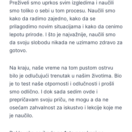
Preživeli smo uprkos svim izgledima i naučili
smo toliko o sebi u tom procesu. Naučili smo
kako da radimo zajedno, kako da se
prilagodimo novim situacijama i kako da cenimo
lepotu prirode. I što je najvažnije, naučili smo
da svoju slobodu nikada ne uzimamo zdravo za
gotovo.
Na kraju, naše vreme na tom pustom ostrvu
bilo je odlučujući trenutak u našim životima. Bio
je to test naše otpornosti i odlučnosti i prošli
smo odlično. I dok sada sedim ovde i
prepričavam svoju priču, ne mogu a da ne
osećam zahvalnost za iskustvo i lekcije koje me
je naučilo.