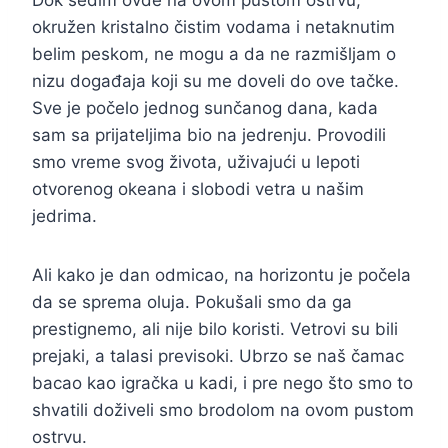
Dok sedim ovde na ovom pustom ostrvu,
okružen kristalno čistim vodama i netaknutim
belim peskom, ne mogu a da ne razmišljam o
nizu događaja koji su me doveli do ove tačke.
Sve je počelo jednog sunčanog dana, kada
sam sa prijateljima bio na jedrenju. Provodili
smo vreme svog života, uživajući u lepoti
otvorenog okeana i slobodi vetra u našim
jedrima.
Ali kako je dan odmicao, na horizontu je počela
da se sprema oluja. Pokušali smo da ga
prestignemo, ali nije bilo koristi. Vetrovi su bili
prejaki, a talasi previsoki. Ubrzo se naš čamac
bacao kao igračka u kadi, i pre nego što smo to
shvatili doživeli smo brodolom na ovom pustom
ostrvu.