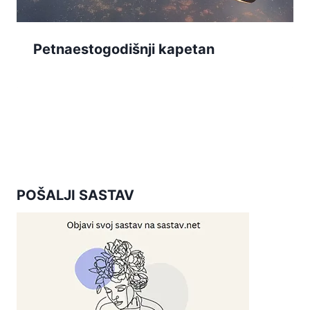
Petnaestogodišnji kapetan
POŠALJI SASTAV