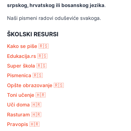
srpskog, hrvatskog ili bosanskog jezika
.
Naši pismeni radovi oduševiće svakoga.
ŠKOLSKI RESURSI
Kako se piše 🇷🇸
Edukacija.rs 🇷🇸
Super škola 🇷🇸
Pismenica 🇷🇸
Opšte obrazovanje 🇷🇸
Toni učenje 🇭🇷
Uči doma 🇭🇷
Rasturam 🇭🇷
Pravopis 🇭🇷