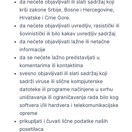
da nećete objavljivati ili slati sadržaj koji
krši zakone Srbije, Bosne i Hercegovine,
Hrvatske i Crne Gore.
da nećete objavljivati uvredljiv, rasistički ili
šovinistički ili bilo kakav uvredljiv sadržaj
da nećete objavljivati lažne ili netačne
informacije
da se nećete lažno predstavljati u
komentarima ili kontaktima
svesno objavljivati ili slati sadržaj koji
sadrži viruse ili slične kompjuterske
datoteke ili programe načinjene u svrhu
uništavanja ili ograničavanja rada bilo kog
softvera i/ili hardvera i telekomunikacijske
opreme
prikupljati i čuvati lične podatke naših
posetilaca