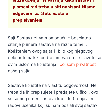
služe učenju i shvatanju kako sastav ili
pismeni rad trebaju biti napisani. Nismo
odgovorni za štetu nastalu
prepisivanjem!
Sajt Sastav.net vam omogućuje besplatno
čitanje primera sastava na razne teme…
Korištenjem ovog sajta ili bilo kog njegovog
dela automatski podrazumeva da se slažete sa
ovim uslovima korištenja i
polisom privatnosti
našeg sajta.
Sastave koristite na vlastitu odgovornost. Ne
treba da ih prepisujete i predajete u školi, ovo
su samo primeri sastava kao i tuđi objavljeni
radovi učenika koji su nam poslali svoj sastav