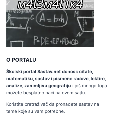
O PORTALU
Školski portal Sastav.net donosi: citate,
matematiku, sastav i pismene radove, lektire,
analize, zanimljivu geografiju
i još mnogo toga
možete besplatno naći na ovom sajtu.
Koristite pretraživač da pronađete sastav na
teme koje su vam potrebne.