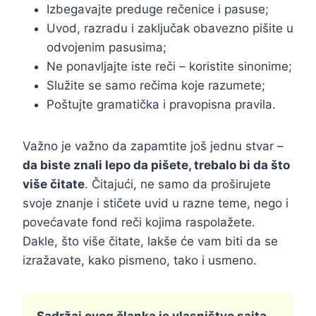
Izbegavajte preduge rečenice i pasuse;
Uvod, razradu i zaključak obavezno pišite u
odvojenim pasusima;
Ne ponavljajte iste reči – koristite sinonime;
Služite se samo rečima koje razumete;
Poštujte gramatička i pravopisna pravila.
Važno je važno da zapamtite još jednu stvar –
da biste znali lepo da pišete, trebalo bi da što
više čitate
. Čitajući, ne samo da proširujete
svoje znanje i stičete uvid u razne teme, nego i
povećavate fond reči kojima raspolažete.
Dakle, što više čitate, lakše će vam biti da se
izražavate, kako pismeno, tako i usmeno.