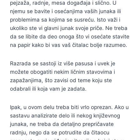
pejzaža, radnje, mesa događaja i slično. U
njemu se bavite i osećanjima vaših junaka ili
problemima sa kojima se susreću. Isto važi i
ukoliko ste vi glavni junak svoje priče. Ne treba
da se libite da deo onoga što vi osećate stavite
na papir kako bi vas vaš čitalac bolje razumeo.
Razrada se sastoji iz više pasusa i uvek je
možete obogatiti nekim ličnim stavovima i
zapažanjima, što zavisi od teme koju ste
odabrali ili koja vam je zadata.
Ipak, u ovom delu treba biti vrlo oprezan. Ako u
sastavu analizirate delo ili nekog književnog
junaka, ne treba da detaljno prepričavate
radnju, nego da se potrudite da čitaocu