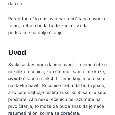
da čita.
Pored toga što naslov u par reči čitaoca uvodi u
temu, trebalo bi da bude zanimljiv i da
podstakne na dalje čitanje.
Uvod
Svaki sastav mora da ima uvod. U njemu ćete u
nekoliko rečenica, kao što mu i samo ime kaže,
uvesti
čitaoca u tekst, tj. temu kojom ćete se u
nastavku baviti. Rečenice treba da budu jasne,
a to ćete najbolje testirati ukoliko ih sami u sebi
pročitate. Ako neku rečenicu ne razumete na
prvo čitanje, to može da bude znak da je neće
razumeti ni oni kojima se obraćate.