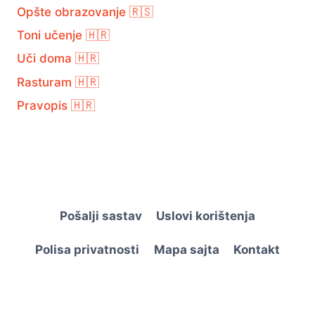
Opšte obrazovanje 🇷🇸
Toni učenje 🇭🇷
Uči doma 🇭🇷
Rasturam 🇭🇷
Pravopis 🇭🇷
Pošalji sastav
Uslovi korištenja
Polisa privatnosti
Mapa sajta
Kontakt