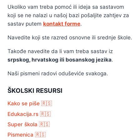
Ukoliko vam treba pomoć ili ideja sa sastavom
koji se ne nalazi u našoj bazi pošaljite zahtjev za
sastav putem
kontakt forme
.
Navedite koji ste razred osnovne ili srednje škole.
Takođe navedite da li vam treba sastav iz
srpskog, hrvatskog ili bosanskog jezika
.
Naši pismeni radovi oduševiće svakoga.
ŠKOLSKI RESURSI
Kako se piše 🇷🇸
Edukacija.rs 🇷🇸
Super škola 🇷🇸
Pismenica 🇷🇸