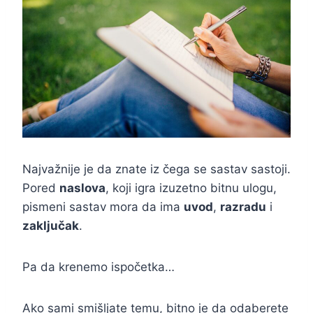
Najvažnije je da znate iz čega se sastav sastoji.
Pored
naslova
, koji igra izuzetno bitnu ulogu,
pismeni sastav mora da ima
uvod
,
razradu
i
zaključak
.
Pa da krenemo ispočetka…
Ako sami smišljate temu, bitno je da odaberete