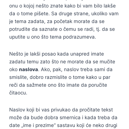
onu o kojoj nešto znate kako bi vam bilo lakše
da o tome pišete. Sa druge strane, ukoliko vam
je tema zadata, za početak morate da se
potrudite da saznate o čemu se radi, tj. da se
uputite u ono što tema podrazumeva.
Nešto je lakši posao kada unapred imate
zadatu temu zato što ne morate da se mučite
oko
naslova
. Ako, pak, naslov treba sami da
smislite, dobro razmislite o tome kako u par
reči da sažmete ono što imate da poručite
čitaocu.
Naslov koji bi vas privukao da pročitate tekst
može da bude dobra smernica i kada treba da
date „ime i prezime“ sastavu koji će neko drugi