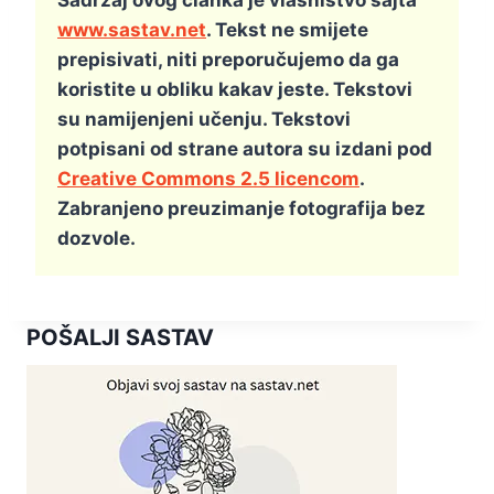
Sadržaj ovog članka je vlasništvo sajta
www.sastav.net
. Tekst ne smijete
prepisivati, niti preporučujemo da ga
koristite u obliku kakav jeste. Tekstovi
su namijenjeni učenju. Tekstovi
potpisani od strane autora su izdani pod
Creative Commons 2.5 licencom
.
Zabranjeno preuzimanje fotografija bez
dozvole.
POŠALJI SASTAV