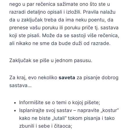
nego u par rečenica sažimate ono što ste u
razradi detaljno opisali i izložili. Pravila nalažu
da u zaključak treba da ima neku poentu, da
prenese vašu poruku ili poruku priče tj. sastava
koji ste pisali. Može da se sastoji više rečenica,
ali nikako ne sme da bude duži od razrade.
Zaključak se piše u jednom pasusu.
Za kraj, evo nekoliko
saveta
za pisanje dobrog
sastava…
Informišite se o temi o kojoj pišete;
Isplanirajte svoj sastav – napravite „kostur“
kako ne biste „lutali“ tokom pisanja i tako
zbunili i sebe i čitaoca;