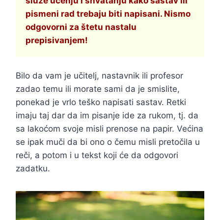
služe učenju i shvatanju kako sastav ili
pismeni rad trebaju biti napisani. Nismo
odgovorni za štetu nastalu
prepisivanjem!
Bilo da vam je učitelj, nastavnik ili profesor
zadao temu ili morate sami da je smislite,
ponekad je vrlo teško napisati sastav. Retki
imaju taj dar da im pisanje ide za rukom, tj. da
sa lakoćom svoje misli prenose na papir. Većina
se ipak muči da bi ono o čemu misli pretočila u
reči, a potom i u tekst koji će da odgovori
zadatku.