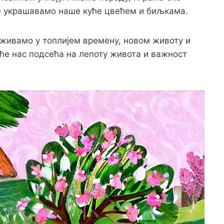
ође украшавамо наше куће цвећем и биљкама.
Уживамо у топлијем времену, новом животу и
еће нас подсећа на лепоту живота и важност