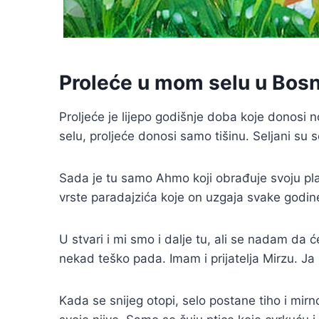
Proleće u mom selu u Bosni
Proljeće je lijepo godišnje doba koje donos
selu, proljeće donosi samo tišinu. Seljani su s
Sada je tu samo Ahmo koji obrađuje svoju pl
vrste paradajzića koje on uzgaja svake godin
U stvari i mi smo i dalje tu, ali se nadam da
nekad teško pada. Imam i prijatelja Mirzu. Ja 
Kada se snijeg otopi, selo postane tiho i mirno