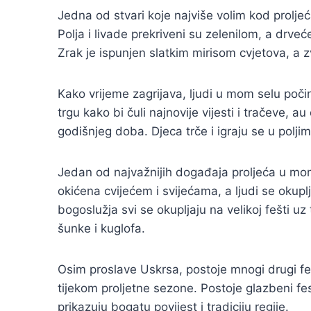
Jedna od stvari koje najviše volim kod proljeć
Polja i livade prekriveni su zelenilom, a drveć
Zrak je ispunjen slatkim mirisom cvjetova, a z
Kako vrijeme zagrijava, ljudi u mom selu poči
trgu kako bi čuli najnovije vijesti i tračeve, a
godišnjeg doba. Djeca trče i igraju se u poljima,
Jedan od najvažnijih događaja proljeća u mom
okićena cvijećem i svijećama, a ljudi se okupl
bogoslužja svi se okupljaju na velikoj fešti u
šunke i kuglofa.
Osim proslave Uskrsa, postoje mnogi drugi fes
tijekom proljetne sezone. Postoje glazbeni fest
prikazuju bogatu povijest i tradiciju regije.