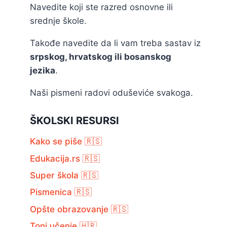
Navedite koji ste razred osnovne ili
srednje škole.
Takođe navedite da li vam treba sastav iz
srpskog, hrvatskog ili bosanskog
jezika
.
Naši pismeni radovi oduševiće svakoga.
ŠKOLSKI RESURSI
Kako se piše 🇷🇸
Edukacija.rs 🇷🇸
Super škola 🇷🇸
Pismenica 🇷🇸
Opšte obrazovanje 🇷🇸
Toni učenje 🇭🇷