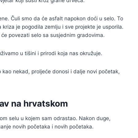
vjetar koji šušti kroz grane drveća.
ene. Čuli smo da će asfalt napokon doći u selo. To
kriza je pogodila zemlju i sve projekte je usporila.
a će povezati selo sa susjednim gradovima.
uživamo u tišini i prirodi koja nas okružuje.
o kao nekad, proljeće donosi i dalje novi početak,
tav na hrvatskom
skom selu u kojem sam odrastao. Nakon duge,
ćanje novih početaka i novih početaka.