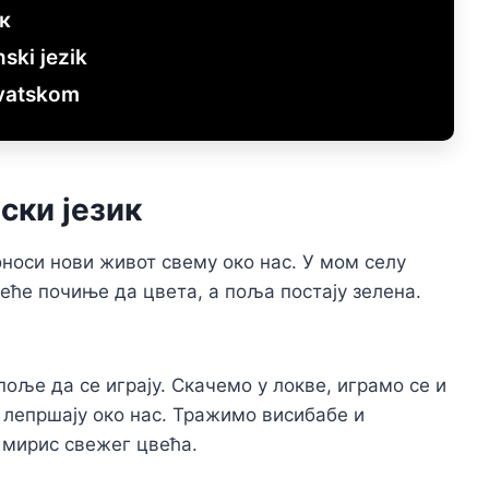
к
ski jezik
rvatskom
ски језик
носи нови живот свему око нас. У мом селу
еће почиње да цвета, а поља постају зелена.
поље да се играју. Скачемо у локве, играмо се и
 лепршају око нас. Тражимо висибабе и
 мирис свежег цвећа.