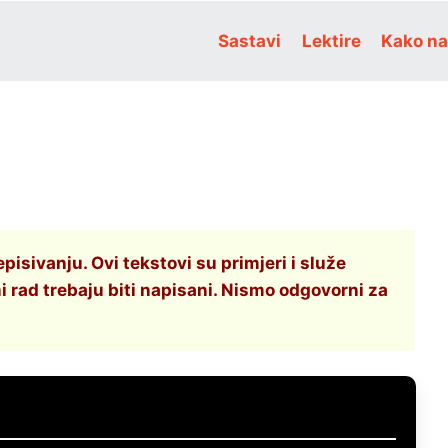
Sastavi
Lektire
Kako na
sivanju. Ovi tekstovi su primjeri i služe
i rad trebaju biti napisani. Nismo odgovorni za