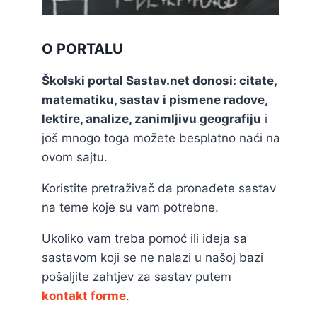
O PORTALU
Školski portal Sastav.net donosi: citate,
matematiku, sastav i pismene radove,
lektire, analize, zanimljivu geografiju
i
još mnogo toga možete besplatno naći na
ovom sajtu.
Koristite pretraživač da pronađete sastav
na teme koje su vam potrebne.
Ukoliko vam treba pomoć ili ideja sa
sastavom koji se ne nalazi u našoj bazi
pošaljite zahtjev za sastav putem
kontakt forme
.