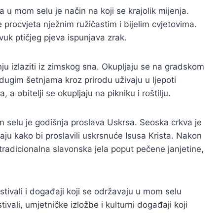
a u mom selu je način na koji se krajolik mijenja.
e procvjeta nježnim ružičastim i bijelim cvjetovima.
vuk ptičjeg pjeva ispunjava zrak.
nju izlaziti iz zimskog sna. Okupljaju se na gradskom
u dugim šetnjama kroz prirodu uživaju u ljepoti
 a obitelji se okupljaju na pikniku i roštilju.
 selu je godišnja proslava Uskrsa. Seoska crkva je
jaju kako bi proslavili uskrsnuće Isusa Krista. Nakon
z tradicionalna slavonska jela poput pečene janjetine,
tivali i događaji koji se održavaju u mom selu
ivali, umjetničke izložbe i kulturni događaji koji