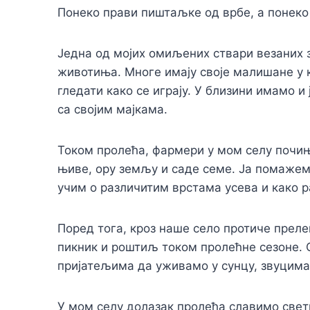
Понеко прави пиштаљке од врбе, а понеко 
Једна од мојих омиљених ствари везаних з
животиња. Многе имају своје малишане у 
гледати како се играју. У близини имамо 
са својим мајкама.
Током пролећа, фармери у мом селу почињ
њиве, ору земљу и саде семе. Ја помаже
учим о различитим врстама усева и како р
Поред тога, кроз наше село протиче преле
пикник и роштиљ током пролећне сезоне.
пријатељима да уживамо у сунцу, звуцима 
У мом селу долазак пролећа славимо свет