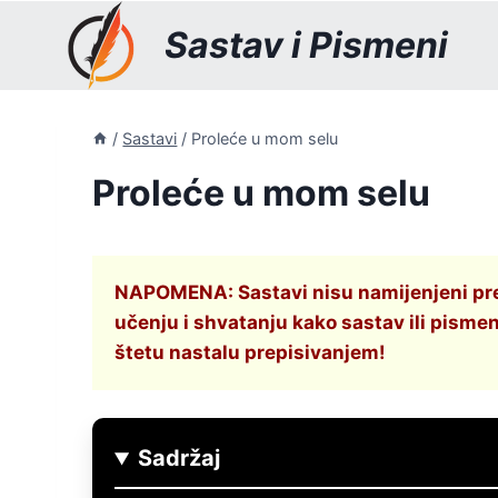
Skip
Sastav i Pismeni
to
content
/
Sastavi
/
Proleće u mom selu
Proleće u mom selu
NAPOMENA: Sastavi nisu namijenjeni prepi
učenju i shvatanju kako sastav ili pismen
štetu nastalu prepisivanjem!
Sadržaj