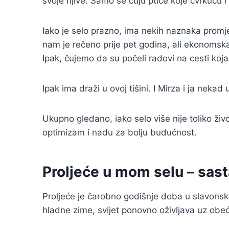
svoje njive. Samo se čuju ptice koje cvrkuću i 
Iako je selo prazno, ima nekih naznaka promj
nam je rečeno prije pet godina, ali ekonomska 
Ipak, čujemo da su počeli radovi na cesti koj
Ipak ima draži u ovoj tišini. I Mirza i ja nekad 
Ukupno gledano, iako selo više nije toliko živ
optimizam i nadu za bolju budućnost.
Proljeće u mom selu – sas
Proljeće je čarobno godišnje doba u slavon
hladne zime, svijet ponovno oživljava uz obe