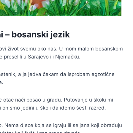
 – bosanski jezik
i novi život svemu oko nas. U mom malom bosanskom
e preselili u Sarajevo ili Njemačku.
astenik, a ja jedva čekam da isprobam egzotične
e.
 će otac naći posao u gradu. Putovanje u školu mi
i on smo jedini u školi da idemo šesti razred.
. Nema djece koja se igraju ili seljana koji obrađuju