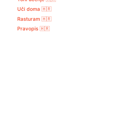
Uči doma 🇭🇷
Rasturam 🇭🇷
Pravopis 🇭🇷