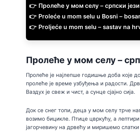
Пролеће у мом селу – српски јези
Proleće u mom selu u Bosni – bosan
Proljeće u mom selu – sastav na h
Пролеће у мом селу – срп
Пролеће је најлепше годишње доба које до
пролеће је време узбуђења и радости. Дрв
Ваздух је свеж и чист, а сунце сјајно сија.
Док се снег топи, деца у мом селу трче на
возимо бицикле. Птице цвркућу, а лептири
јагорчевину на дрвећу и миришемо слатки