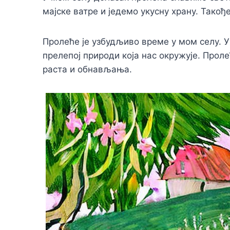
мајске ватре и једемо укусну храну. Так
Пролеће је узбудљиво време у мом селу. 
прелепој природи која нас окружује. Прол
раста и обнављања.