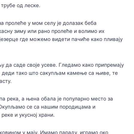
трубе од леске.
а пролеће у мом селу је долазак беба
касну зиму или рано пролеће и волимо их
и језерце где можемо видети пачиће како пливају
у да саде своје усеве. Гледамо како припремају
м деди тако што сакупљам камење са њиве, те
асту.
па река, а њена обала је популарно место за
 Окупљамо се са нашим породицама и
реке и укусној храни.
ковином у мају. Имамо параду, играмо око