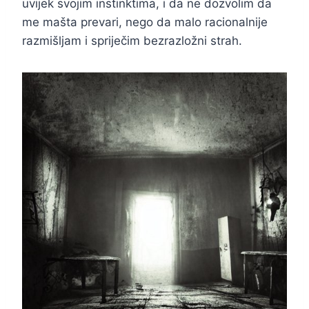
uvijek svojim instinktima, i da ne dozvolim da
me mašta prevari, nego da malo racionalnije
razmišljam i spriječim bezrazložni strah.