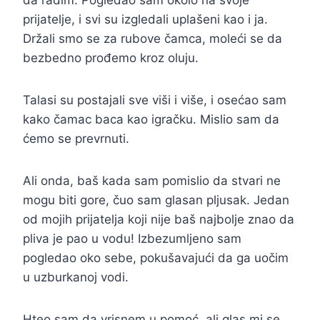
da radim. Pogledao sam okolo na svoje
prijatelje, i svi su izgledali uplašeni kao i ja.
Držali smo se za rubove čamca, moleći se da
bezbedno prođemo kroz oluju.
Talasi su postajali sve viši i više, i osećao sam
kako čamac baca kao igračku. Mislio sam da
ćemo se prevrnuti.
Ali onda, baš kada sam pomislio da stvari ne
mogu biti gore, čuo sam glasan pljusak. Jedan
od mojih prijatelja koji nije baš najbolje znao da
pliva je pao u vodu! Izbezumljeno sam
pogledao oko sebe, pokušavajući da ga uočim
u uzburkanoj vodi.
Hteo sam da vrisnem u pomoć, ali glas mi se