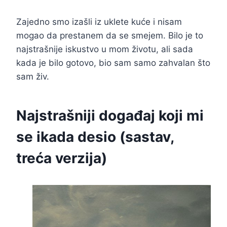
Zajedno smo izašli iz uklete kuće i nisam
mogao da prestanem da se smejem. Bilo je to
najstrašnije iskustvo u mom životu, ali sada
kada je bilo gotovo, bio sam samo zahvalan što
sam živ.
Najstrašniji događaj koji mi
se ikada desio (sastav,
treća verzija)