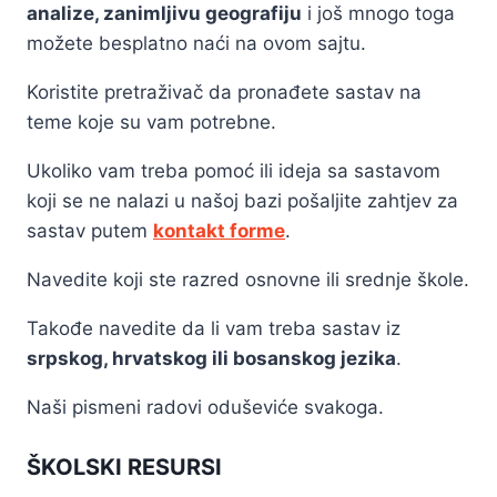
analize, zanimljivu geografiju
i još mnogo toga
možete besplatno naći na ovom sajtu.
Koristite pretraživač da pronađete sastav na
teme koje su vam potrebne.
Ukoliko vam treba pomoć ili ideja sa sastavom
koji se ne nalazi u našoj bazi pošaljite zahtjev za
sastav putem
kontakt forme
.
Navedite koji ste razred osnovne ili srednje škole.
Takođe navedite da li vam treba sastav iz
srpskog, hrvatskog ili bosanskog jezika
.
Naši pismeni radovi oduševiće svakoga.
ŠKOLSKI RESURSI