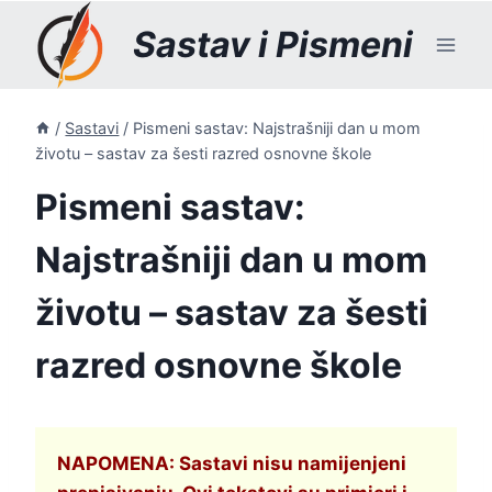
Skip
Sastav i Pismeni
to
content
/
Sastavi
/
Pismeni sastav: Najstrašniji dan u mom
životu – sastav za šesti razred osnovne škole
Pismeni sastav:
Najstrašniji dan u mom
životu – sastav za šesti
razred osnovne škole
NAPOMENA: Sastavi nisu namijenjeni