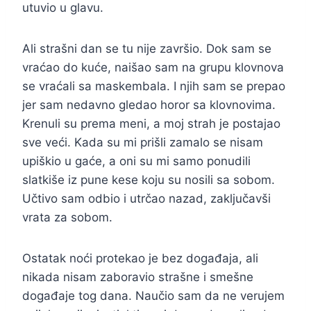
utuvio u glavu.
Ali strašni dan se tu nije završio. Dok sam se
vraćao do kuće, naišao sam na grupu klovnova
se vraćali sa maskembala. I njih sam se prepao
jer sam nedavno gledao horor sa klovnovima.
Krenuli su prema meni, a moj strah je postajao
sve veći. Kada su mi prišli zamalo se nisam
upiškio u gaće, a oni su mi samo ponudili
slatkiše iz pune kese koju su nosili sa sobom.
Učtivo sam odbio i utrčao nazad, zaključavši
vrata za sobom.
Ostatak noći protekao je bez događaja, ali
nikada nisam zaboravio strašne i smešne
događaje tog dana. Naučio sam da ne verujem