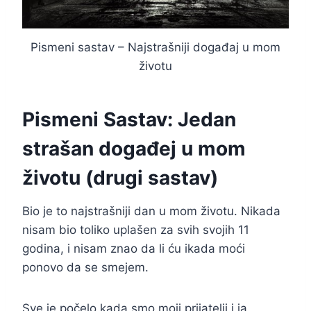
Pismeni sastav – Najstrašniji događaj u mom
životu
Pismeni Sastav: Jedan
strašan događej u mom
životu (drugi sastav)
Bio je to najstrašniji dan u mom životu. Nikada
nisam bio toliko uplašen za svih svojih 11
godina, i nisam znao da li ću ikada moći
ponovo da se smejem.
Sve je počelo kada smo moji prijatelji i ja