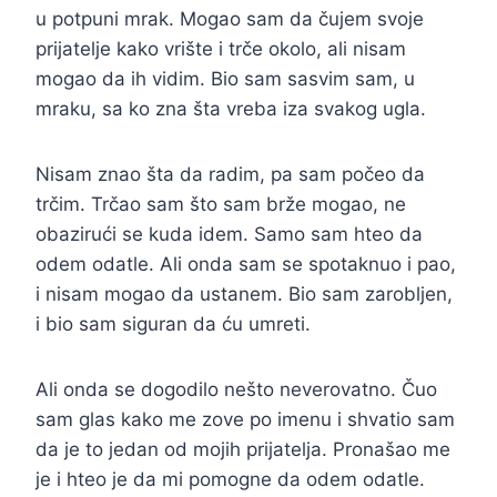
u potpuni mrak. Mogao sam da čujem svoje
prijatelje kako vrište i trče okolo, ali nisam
mogao da ih vidim. Bio sam sasvim sam, u
mraku, sa ko zna šta vreba iza svakog ugla.
Nisam znao šta da radim, pa sam počeo da
trčim. Trčao sam što sam brže mogao, ne
obazirući se kuda idem. Samo sam hteo da
odem odatle. Ali onda sam se spotaknuo i pao,
i nisam mogao da ustanem. Bio sam zarobljen,
i bio sam siguran da ću umreti.
Ali onda se dogodilo nešto neverovatno. Čuo
sam glas kako me zove po imenu i shvatio sam
da je to jedan od mojih prijatelja. Pronašao me
je i hteo je da mi pomogne da odem odatle.