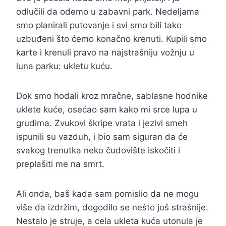
odlučili da odemo u zabavni park. Nedeljama
smo planirali putovanje i svi smo bili tako
uzbuđeni što ćemo konačno krenuti. Kupili smo
karte i krenuli pravo na najstrašniju vožnju u
luna parku: ukletu kuću.
Dok smo hodali kroz mračne, sablasne hodnike
uklete kuće, osećao sam kako mi srce lupa u
grudima. Zvukovi škripe vrata i jezivi smeh
ispunili su vazduh, i bio sam siguran da će
svakog trenutka neko čudovište iskočiti i
preplašiti me na smrt.
Ali onda, baš kada sam pomislio da ne mogu
više da izdržim, dogodilo se nešto još strašnije.
Nestalo je struje, a cela ukleta kuća utonula je