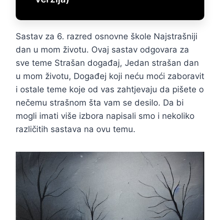
Sastav za 6. razred osnovne škole Najstrašniji
dan u mom životu. Ovaj sastav odgovara za
sve teme Strašan događaj, Jedan strašan dan
u mom životu, Događej koji neću moći zaboravit
i ostale teme koje od vas zahtjevaju da pišete o
nečemu strašnom šta vam se desilo. Da bi
mogli imati više izbora napisali smo i nekoliko
različitih sastava na ovu temu.