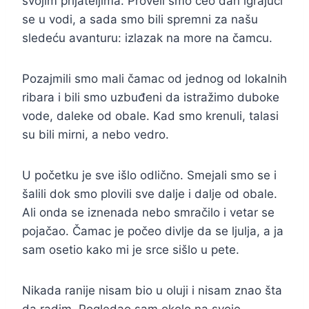
svojim prijateljima. Proveli smo ceo dan igrajući
se u vodi, a sada smo bili spremni za našu
sledeću avanturu: izlazak na more na čamcu.
Pozajmili smo mali čamac od jednog od lokalnih
ribara i bili smo uzbuđeni da istražimo duboke
vode, daleke od obale. Kad smo krenuli, talasi
su bili mirni, a nebo vedro.
U početku je sve išlo odlično. Smejali smo se i
šalili dok smo plovili sve dalje i dalje od obale.
Ali onda se iznenada nebo smračilo i vetar se
pojačao. Čamac je počeo divlje da se ljulja, a ja
sam osetio kako mi je srce sišlo u pete.
Nikada ranije nisam bio u oluji i nisam znao šta