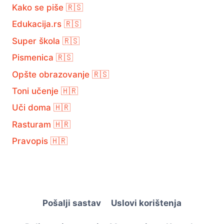
Kako se piše 🇷🇸
Edukacija.rs 🇷🇸
Super škola 🇷🇸
Pismenica 🇷🇸
Opšte obrazovanje 🇷🇸
Toni učenje 🇭🇷
Uči doma 🇭🇷
Rasturam 🇭🇷
Pravopis 🇭🇷
Pošalji sastav
Uslovi korištenja