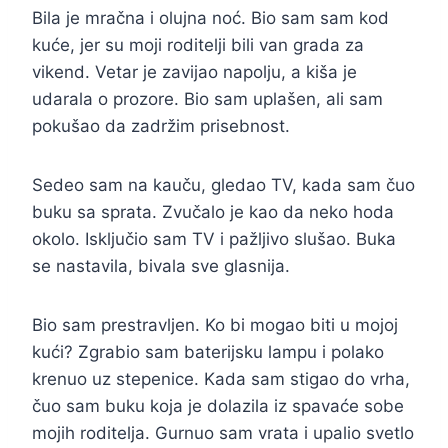
Bila je mračna i olujna noć. Bio sam sam kod
kuće, jer su moji roditelji bili van grada za
vikend. Vetar je zavijao napolju, a kiša je
udarala o prozore. Bio sam uplašen, ali sam
pokušao da zadržim prisebnost.
Sedeo sam na kauču, gledao TV, kada sam čuo
buku sa sprata. Zvučalo je kao da neko hoda
okolo. Isključio sam TV i pažljivo slušao. Buka
se nastavila, bivala sve glasnija.
Bio sam prestravljen. Ko bi mogao biti u mojoj
kući? Zgrabio sam baterijsku lampu i polako
krenuo uz stepenice. Kada sam stigao do vrha,
čuo sam buku koja je dolazila iz spavaće sobe
mojih roditelja. Gurnuo sam vrata i upalio svetlo