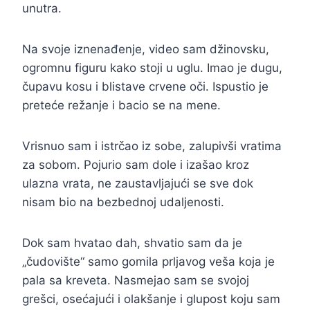
unutra.
Na svoje iznenađenje, video sam džinovsku,
ogromnu figuru kako stoji u uglu. Imao je dugu,
čupavu kosu i blistave crvene oči. Ispustio je
preteće režanje i bacio se na mene.
Vrisnuo sam i istrčao iz sobe, zalupivši vratima
za sobom. Pojurio sam dole i izašao kroz
ulazna vrata, ne zaustavljajući se sve dok
nisam bio na bezbednoj udaljenosti.
Dok sam hvatao dah, shvatio sam da je
„čudovište“ samo gomila prljavog veša koja je
pala sa kreveta. Nasmejao sam se svojoj
grešci, osećajući i olakšanje i glupost koju sam