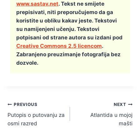
www.sastav.net
. Tekst ne smijete
prepisivati, niti preporučujemo da ga
koristite u obliku kakav jeste. Tekstovi
su namijenjeni učenju. Tekstovi
potpisani od strane autora su izdani pod
Creative Commons 2.5 licencom
.
Zabranjeno preuzimanje fotografija bez
dozvole.
Kretanje
PREVIOUS
NEXT
Putopis o putovanju za
Atlantida u mojoj
članka
osmi razred
mašti