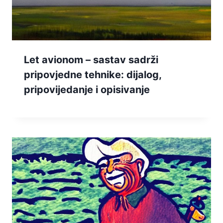
Let avionom – sastav sadrži
pripovjedne tehnike: dijalog,
pripovijedanje i opisivanje