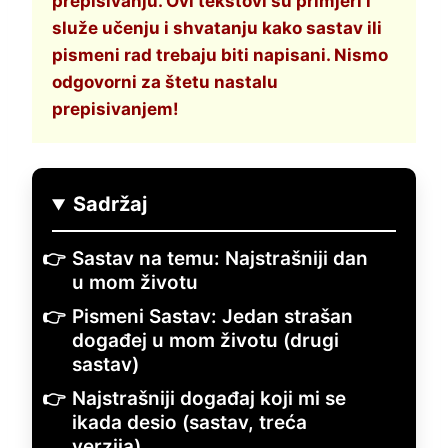
prepisivanju. Ovi tekstovi su primjeri i
služe učenju i shvatanju kako sastav ili
pismeni rad trebaju biti napisani. Nismo
odgovorni za štetu nastalu
prepisivanjem!
Sadržaj
Sastav na temu: Najstrašniji dan
u mom životu
Pismeni Sastav: Jedan strašan
događej u mom životu (drugi
sastav)
Najstrašniji događaj koji mi se
ikada desio (sastav, treća
verzija)