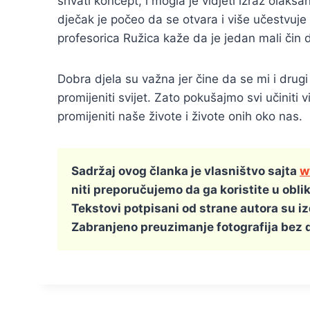
shvati koncept, i mogla je vidjeti izraz olakš
dječak je počeo da se otvara i više učestvuje 
profesorica Ružica kaže da je jedan mali čin 
Dobra djela su važna jer čine da se mi i drug
promijeniti svijet. Zato pokušajmo svi učiniti 
promijeniti naše živote i živote onih oko nas.
Sadržaj ovog članka je vlasništvo sajta
w
niti preporučujemo da ga koristite u obli
Tekstovi potpisani od strane autora su i
Zabranjeno preuzimanje fotografija bez 