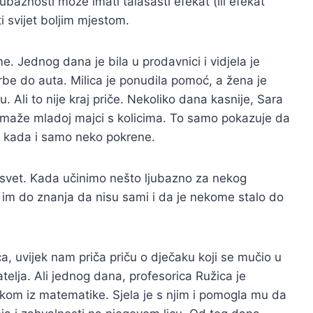
ubaznosti može imati talasasti efekat (ili efekat
iti svijet boljim mjestom.
me. Jednog dana je bila u prodavnici i vidjela je
rbe do auta. Milica je ponudila pomoć, a žena je
u. Ali to nije kraj priče. Nekoliko dana kasnije, Sara
 pomaže mladoj majci s kolicima. To samo pokazuje da
e kada i samo neko pokrene.
 svet. Kada učinimo nešto ljubazno za nekog
m do znanja da nisu sami i da je nekome stalo do
a, uvijek nam priča priču o dječaku koji se mučio u
rijatelja. Ali jednog dana, profesorica Ružica je
om iz matematike. Sjela je s njim i pomogla mu da