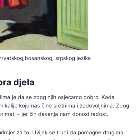
z hrvatskog,bosanskog, srpskog jezika
bra djela
jelima je da se zbog njih osjećamo dobro. Kada
alije koje nas čine sretnima i zadovoljnima. Zbog
primati – jer čin davanja nam donosi radost.
n primjer za to. Uvijek se trudi da pomogne drugima,