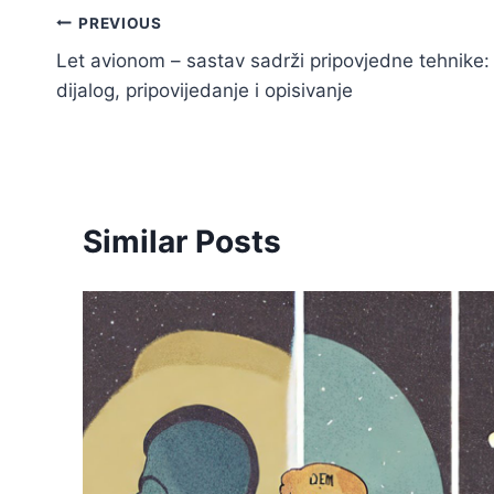
Kretanje
PREVIOUS
Let avionom – sastav sadrži pripovjedne tehnike:
članka
dijalog, pripovijedanje i opisivanje
Similar Posts