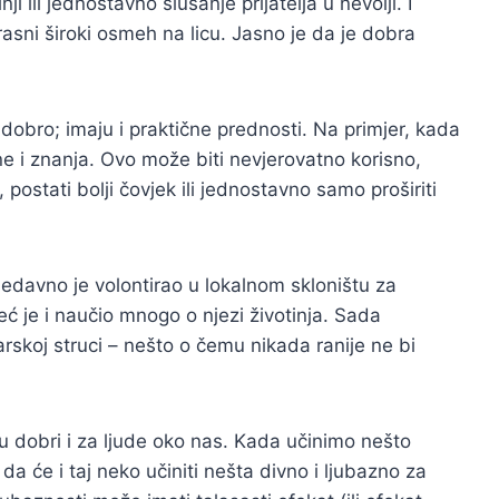
ji ili jednostavno slušanje prijatelja u nevolji. I
rasni široki osmeh na licu. Jasno je da je dobra
obro; imaju i praktične prednosti. Na primjer, kada
 i znanja. Ovo može biti nevjerovatno korisno,
postati bolji čovjek ili jednostavno samo proširiti
edavno je volontirao u lokalnom skloništu za
eć je i naučio mnogo o njezi životinja. Sada
arskoj struci – nešto o čemu nikada ranije ne bi
u dobri i za ljude oko nas. Kada učinimo nešto
a će i taj neko učiniti nešta divno i ljubazno za