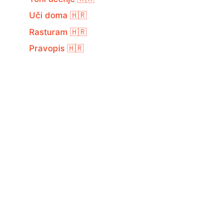
Uči doma 🇭🇷
Rasturam 🇭🇷
Pravopis 🇭🇷