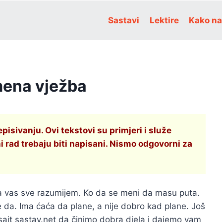
Sastavi
Lektire
Kako na
smena vježba
sivanju. Ovi tekstovi su primjeri i služe
i rad trebaju biti napisani. Nismo odgovorni za
Ja vas sve razumijem. Ko da se meni da masu puta.
ne da. Ima ćaća da plane, a nije dobro kad plane. Još
tu sajt sastav.net da činimo dobra djela i dajemo vam