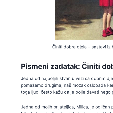
Činiti dobra djela – sastavi i
Pismeni zadatak: Činiti do
Jedna od najboljih stvari u vezi sa dobrim d
pomažemo drugima, naš mozak oslobađa kemik
toga ljudi često kažu da je bolje davati nego 
Jedna od mojih prijateljica, Milica, je odliča