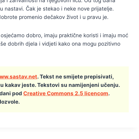
anja i zahvalnosti na njegovom licu. Od tog dana
u nastavi. Čak je stekao i neke nove prijatelje.
dobrote promenio dečakov život i u pravu je.
i osjećamo dobro, imaju praktične koristi i imaju moć
više dobrih djela i vidjeti kako ona mogu pozitivno
ww.sastav.net
. Tekst ne smijete prepisivati,
ku kakav jeste. Tekstovi su namijenjeni učenju.
zdani pod
Creative Commons 2.5 licencom
.
dozvole.