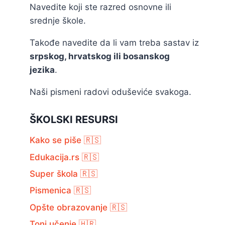
Navedite koji ste razred osnovne ili
srednje škole.
Takođe navedite da li vam treba sastav iz
srpskog, hrvatskog ili bosanskog
jezika
.
Naši pismeni radovi oduševiće svakoga.
ŠKOLSKI RESURSI
Kako se piše 🇷🇸
Edukacija.rs 🇷🇸
Super škola 🇷🇸
Pismenica 🇷🇸
Opšte obrazovanje 🇷🇸
Toni učenje 🇭🇷