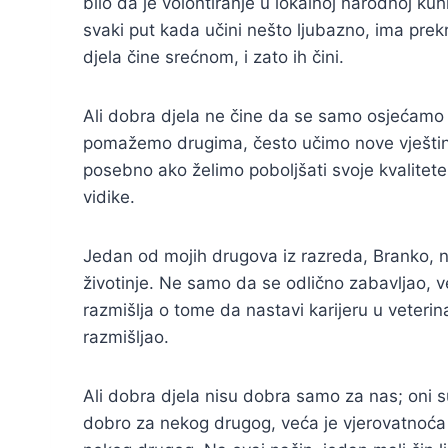
bilo da je volontiranje u lokalnoj narodnoj kuhin
svaki put kada učini nešto ljubazno, ima prek
djela čine srećnom, i zato ih čini.
Ali dobra djela ne čine da se samo osjećamo d
pomažemo drugima, često učimo nove vještine
posebno ako želimo poboljšati svoje kvalitete, 
vidike.
Jedan od mojih drugova iz razreda, Branko, n
životinje. Ne samo da se odlično zabavljao, v
razmišlja o tome da nastavi karijeru u veterin
razmišljao.
Ali dobra djela nisu dobra samo za nas; oni s
dobro za nekog drugog, veća je vjerovatnoća d