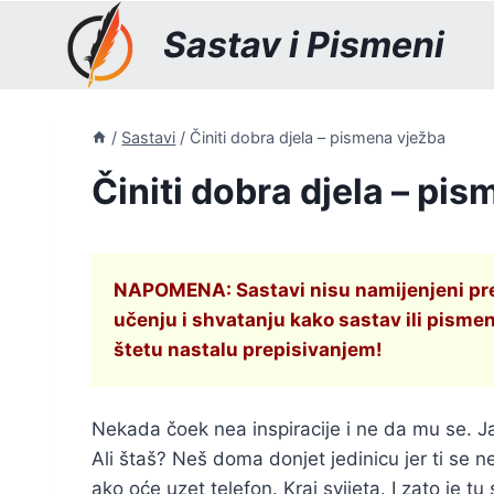
Skip
Sastav i Pismeni
to
content
/
Sastavi
/
Činiti dobra djela – pismena vježba
Činiti dobra djela – pi
NAPOMENA: Sastavi nisu namijenjeni prepi
učenju i shvatanju kako sastav ili pismen
štetu nastalu prepisivanjem!
Nekada čoek nea inspiracije i ne da mu se. 
Ali štaš? Neš doma donjet jedinicu jer ti se 
ako oće uzet telefon. Kraj svijeta. I zato je 