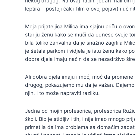
nekog drugog. Na ovaj način, jedan mali čin lj
leptira – postoji čak i film o ovoj pojavi) i učin
Moja prijateljica Milica ima sjajnu priču o ovo
stariju ženu kako se muči da odnese svoje to
bila toliko zahvalna da je snažno zagrlila Milic
je šetala parkom i vidjela je istu ženu kako
dobra djela imaju način da se nezadrživo šir
Ali dobra djela imaju i moć, moć da promene
drugog, pokazujemo mu da je važan. Dajemo i
njih. I to može napraviti razliku.
Jedna od mojih profesorica, profesorica Ružic
školi. Bio je stidljiv i tih, i nije imao mnogo p
primetila da ima problema sa domaćim zadatk