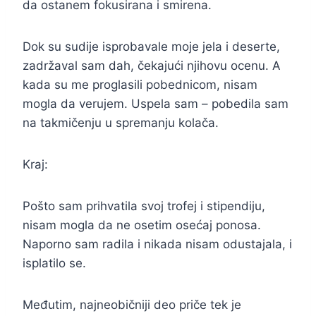
da ostanem fokusirana i smirena.
Dok su sudije isprobavale moje jela i deserte,
zadržaval sam dah, čekajući njihovu ocenu. A
kada su me proglasili pobednicom, nisam
mogla da verujem. Uspela sam – pobedila sam
na takmičenju u spremanju kolača.
Kraj:
Pošto sam prihvatila svoj trofej i stipendiju,
nisam mogla da ne osetim osećaj ponosa.
Naporno sam radila i nikada nisam odustajala, i
isplatilo se.
Međutim, najneobičniji deo priče tek je