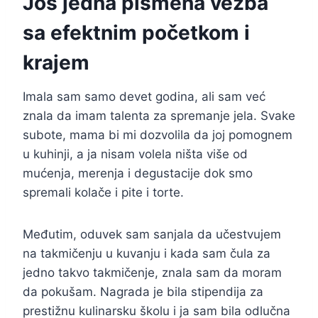
Još jedna pismena vežba
sa efektnim početkom i
krajem
Imala sam samo devet godina, ali sam već
znala da imam talenta za spremanje jela. Svake
subote, mama bi mi dozvolila da joj pomognem
u kuhinji, a ja nisam volela ništa više od
mućenja, merenja i degustacije dok smo
spremali kolače i pite i torte.
Međutim, oduvek sam sanjala da učestvujem
na takmičenju u kuvanju i kada sam čula za
jedno takvo takmičenje, znala sam da moram
da pokušam. Nagrada je bila stipendija za
prestižnu kulinarsku školu i ja sam bila odlučna