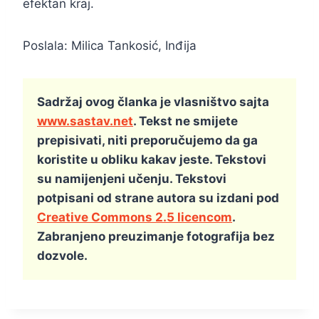
efektan kraj.
Poslala: Milica Tankosić, Inđija
Sadržaj ovog članka je vlasništvo sajta
www.sastav.net
. Tekst ne smijete
prepisivati, niti preporučujemo da ga
koristite u obliku kakav jeste. Tekstovi
su namijenjeni učenju. Tekstovi
potpisani od strane autora su izdani pod
Creative Commons 2.5 licencom
.
Zabranjeno preuzimanje fotografija bez
dozvole.