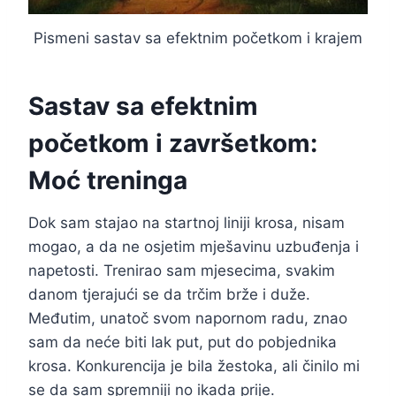
Pismeni sastav sa efektnim početkom i krajem
Sastav sa efektnim
početkom i završetkom:
Moć treninga
Dok sam stajao na startnoj liniji krosa, nisam
mogao, a da ne osjetim mješavinu uzbuđenja i
napetosti. Trenirao sam mjesecima, svakim
danom tjerajući se da trčim brže i duže.
Međutim, unatoč svom napornom radu, znao
sam da neće biti lak put, put do pobjednika
krosa. Konkurencija je bila žestoka, ali činilo mi
se da sam spremniji no ikada prije.