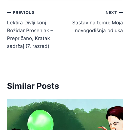
Kretanje
PREVIOUS
NEXT
Lektira Divlji konj
Sastav na temu: Moja
članka
Božidar Prosenjak –
novogodišnja odluka
Prepričano, Kratak
sadržaj (7. razred)
Similar Posts