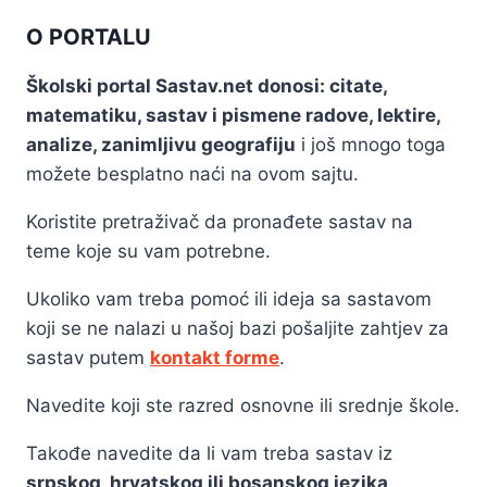
O PORTALU
Školski portal Sastav.net donosi: citate,
matematiku, sastav i pismene radove, lektire,
analize, zanimljivu geografiju
i još mnogo toga
možete besplatno naći na ovom sajtu.
Koristite pretraživač da pronađete sastav na
teme koje su vam potrebne.
Ukoliko vam treba pomoć ili ideja sa sastavom
koji se ne nalazi u našoj bazi pošaljite zahtjev za
sastav putem
kontakt forme
.
Navedite koji ste razred osnovne ili srednje škole.
Takođe navedite da li vam treba sastav iz
srpskog, hrvatskog ili bosanskog jezika
.