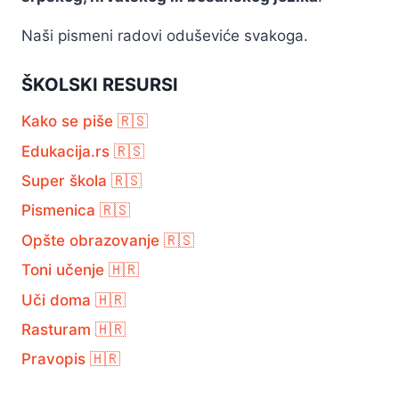
Naši pismeni radovi oduševiće svakoga.
ŠKOLSKI RESURSI
Kako se piše 🇷🇸
Edukacija.rs 🇷🇸
Super škola 🇷🇸
Pismenica 🇷🇸
Opšte obrazovanje 🇷🇸
Toni učenje 🇭🇷
Uči doma 🇭🇷
Rasturam 🇭🇷
Pravopis 🇭🇷