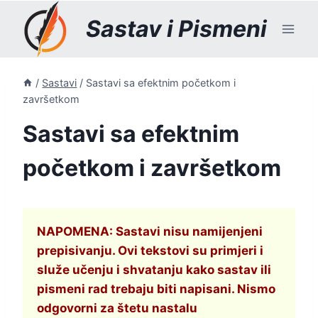
Skip
Sastav i Pismeni
to
content
/
Sastavi
/
Sastavi sa efektnim početkom i
završetkom
Sastavi sa efektnim
početkom i završetkom
NAPOMENA: Sastavi nisu namijenjeni
prepisivanju. Ovi tekstovi su primjeri i
služe učenju i shvatanju kako sastav ili
pismeni rad trebaju biti napisani. Nismo
odgovorni za štetu nastalu