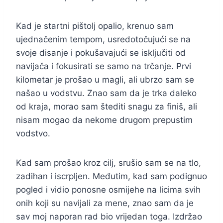
Kad je startni pištolj opalio, krenuo sam
ujednačenim tempom, usredotočujući se na
svoje disanje i pokušavajući se isključiti od
navijača i fokusirati se samo na trčanje. Prvi
kilometar je prošao u magli, ali ubrzo sam se
našao u vodstvu. Znao sam da je trka daleko
od kraja, morao sam štediti snagu za finiš, ali
nisam mogao da nekome drugom prepustim
vodstvo.
Kad sam prošao kroz cilj, srušio sam se na tlo,
zadihan i iscrpljen. Međutim, kad sam podignuo
pogled i vidio ponosne osmijehe na licima svih
onih koji su navijali za mene, znao sam da je
sav moj naporan rad bio vrijedan toga. Izdržao