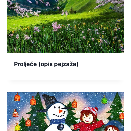
Proljeće (opis pejzaža)