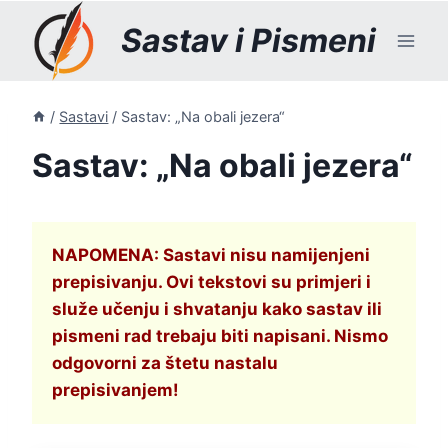
Skip
Sastav i Pismeni
to
content
/
Sastavi
/
Sastav: „Na obali jezera“
Sastav: „Na obali jezera“
NAPOMENA: Sastavi nisu namijenjeni
prepisivanju. Ovi tekstovi su primjeri i
služe učenju i shvatanju kako sastav ili
pismeni rad trebaju biti napisani. Nismo
odgovorni za štetu nastalu
prepisivanjem!