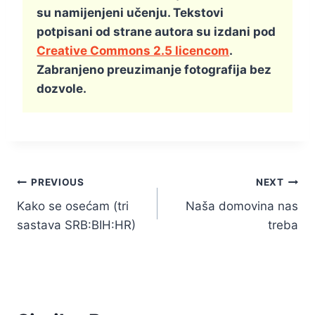
su namijenjeni učenju. Tekstovi
potpisani od strane autora su izdani pod
Creative Commons 2.5 licencom
.
Zabranjeno preuzimanje fotografija bez
dozvole.
Kretanje
PREVIOUS
NEXT
Kako se osećam (tri
Naša domovina nas
članka
sastava SRB:BIH:HR)
treba