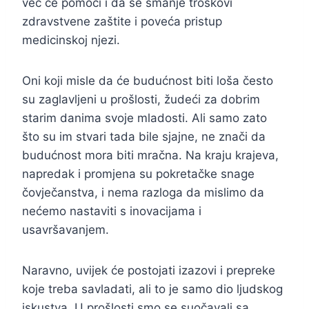
već će pomoći i da se smanje troškovi
zdravstvene zaštite i poveća pristup
medicinskoj njezi.
Oni koji misle da će budućnost biti loša često
su zaglavljeni u prošlosti, žudeći za dobrim
starim danima svoje mladosti. Ali samo zato
što su im stvari tada bile sjajne, ne znači da
budućnost mora biti mračna. Na kraju krajeva,
napredak i promjena su pokretačke snage
čovječanstva, i nema razloga da mislimo da
nećemo nastaviti s inovacijama i
usavršavanjem.
Naravno, uvijek će postojati izazovi i prepreke
koje treba savladati, ali to je samo dio ljudskog
iskustva. U prošlosti smo se suočavali sa