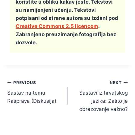
koristite u obliku kakav jeste. Tekstovi
su namijenjeni učenju. Tekstovi
potpisani od strane autora su izdani pod
Creative Commons 2.5 licencom
.
Zabranjeno preuzimanje fotografija bez
dozvole.
Kretanje
PREVIOUS
NEXT
Sastav na temu
Sastavi iz hrvatskog
članka
Rasprava (Diskusija)
jezika: Zašto je
obrazovanje važno?