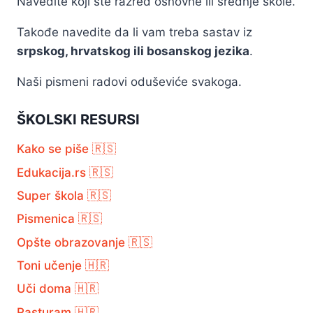
Navedite koji ste razred osnovne ili srednje škole.
Takođe navedite da li vam treba sastav iz
srpskog, hrvatskog ili bosanskog jezika
.
Naši pismeni radovi oduševiće svakoga.
ŠKOLSKI RESURSI
Kako se piše 🇷🇸
Edukacija.rs 🇷🇸
Super škola 🇷🇸
Pismenica 🇷🇸
Opšte obrazovanje 🇷🇸
Toni učenje 🇭🇷
Uči doma 🇭🇷
Rasturam 🇭🇷