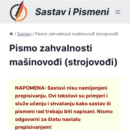
Skip
Sastav i Pismeni
to
content
/
Sastavi
/
Pismo zahvalnosti mašinovođi (strojovođi)
Pismo zahvalnosti
mašinovođi (strojovođi)
NAPOMENA: Sastavi nisu namijenjeni
prepisivanju. Ovi tekstovi su primjeri i
služe učenju i shvatanju kako sastav ili
pismeni rad trebaju biti napisani. Nismo
odgovorni za štetu nastalu
prepisivanjem!