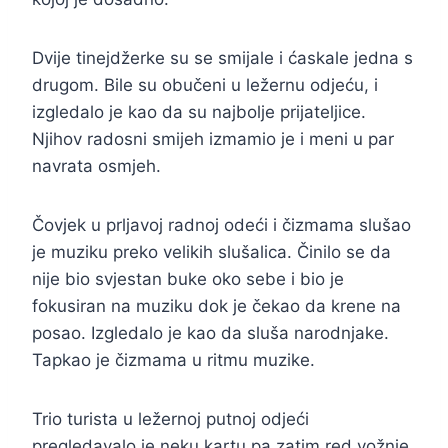
Dvije tinejdžerke su se smijale i ćaskale jedna s
drugom. Bile su obučeni u ležernu odjeću, i
izgledalo je kao da su najbolje prijateljice.
Njihov radosni smijeh izmamio je i meni u par
navrata osmjeh.
Čovjek u prljavoj radnoj odeći i čizmama slušao
je muziku preko velikih slušalica. Činilo se da
nije bio svjestan buke oko sebe i bio je
fokusiran na muziku dok je čekao da krene na
posao. Izgledalo je kao da sluša narodnjake.
Tapkao je čizmama u ritmu muzike.
Trio turista u ležernoj putnoj odjeći
pregledavalo je neku kartu pa zatim red vožnje