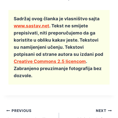
Sadržaj ovog članka je vlasništvo sajta
www.sastav.net
. Tekst ne smijete
prepisivati, niti preporučujemo da ga
koristite u obliku kakav jeste. Tekstovi
su namijenjeni učenju. Tekstovi
potpisani od strane autora su izdani pod
Creative Commons 2.5 licencom
.
Zabranjeno preuzimanje fotografija bez
dozvole.
Kretanje
PREVIOUS
NEXT