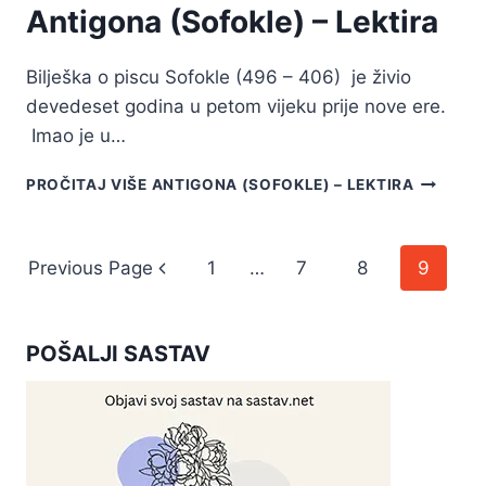
Antigona (Sofokle) – Lektira
Bilješka o piscu Sofokle (496 – 406) je živio
devedeset godina u petom vijeku prije nove ere.
Imao je u…
PROČITAJ VIŠE
ANTIGONA (SOFOKLE) – LEKTIRA
Page
Previous Page
1
…
7
8
9
navigation
POŠALJI SASTAV