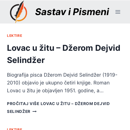
Skip
Sastav i Pismeni
to
content
LEKTIRE
Lovac u žitu – Džerom Dejvid
Selindžer
Biografija pisca Džerom Dejvid Selindžer (1919-
2010) objavio je ukupno četiri knjige. Roman
Lovac u žitu je objavljen 1951. godine, a…
PROČITAJ VIŠE
LOVAC U ŽITU – DŽEROM DEJVID
SELINDŽER
LEKTIRE