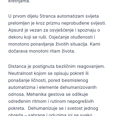
kretnjama.
U prvom dijelu Stranca automatizam svijeta
prelomljen je kroz prizmu neprobuđene svijesti.
Apsurd je vezan za osvješćenje i spoznaju o
dekoru koji se ruši. Osjećanje otuđenosti i
monotono ponavljanje životih situacija. Kami
dočarava monotoni ritam života.
Distanca je postignuta bezličnim reagovanjem.
Neutralnost kojom se opisuju pokreti ili
ponašanje ličnosti, pored besmislenog
automatizma i elemente dehumanizovanih
odnosa. Mehanika gestova se odlikuje
određenim ritmom i rutinom nepogrešivih
pokreta. Dehumanizuje se i svetost jednog
obreda – sahrane i oduzima joj se svako