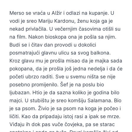
Merso se vraća u Alžir i odlazi na kupanje. U
vodi je sreo Mariju Kardonu, ženu koja ga je
nekad privlačila. U večernjim časovima otišli su
na film. Nakon bioskopa ona je pošla sa njim.
Budi se i čitav dan provodi u dokolici
posmatrajući glavnu ulicu sa svog balkona.
Kroz glavu mu je prošla misao da je majka sada
pokopana, da je prošla još jedna nedelja i da će
početi ubrzo raditi. Sve u svemu ništa se nije
posebno promijenilo. Šef je na poslu bio
ljubazan. Htio je da sazna koliko je godina bilo
majci. U stubištu je sreo komšiju Salamana. Bio
je sa psom. Živio je sa psom na koga je počeo i
ličiti. Kao da pripadaju istoj rasi a ipak se mrze.
Viđaju ih dok pas vuče čovjeka, pa se starac