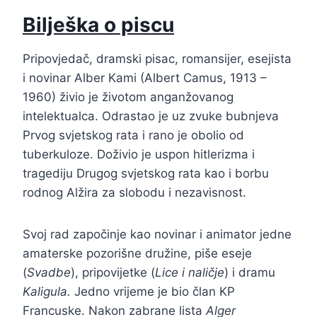
Bilješka o piscu
Pripovjedač, dramski pisac, romansijer, esejista
i novinar Alber Kami (Albert Camus, 1913 –
1960) živio je životom anganžovanog
intelektualca. Odrastao je uz zvuke bubnjeva
Prvog svjetskog rata i rano je obolio od
tuberkuloze. Doživio je uspon hitlerizma i
tragediju Drugog svjetskog rata kao i borbu
rodnog Alžira za slobodu i nezavisnost.
Svoj rad započinje kao novinar i animator jedne
amaterske pozorišne družine, piše eseje
(
Svadbe
), pripovijetke (
Lice i naličje
) i dramu
Kaligula.
Jedno vrijeme je bio član KP
Francuske. Nakon zabrane lista
Alger