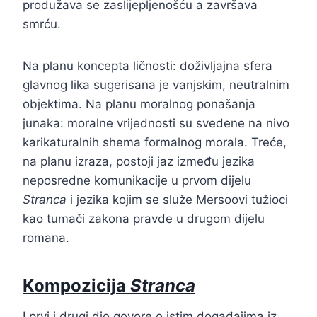
produžava se zaslijepljenošću a završava
smrću.
Na planu koncepta ličnosti: doživljajna sfera
glavnog lika sugerisana je vanjskim, neutralnim
objektima. Na planu moralnog ponašanja
junaka: moralne vrijednosti su svedene na nivo
karikaturalnih shema formalnog morala. Treće,
na planu izraza, postoji jaz između jezika
neposredne komunikacije u prvom dijelu
Stranca
i jezika kojim se služe Mersoovi tužioci
kao tumači zakona pravde u drugom dijelu
romana.
Kompozicija
Stranca
I prvi i drugi dio govore o istim događajima iz