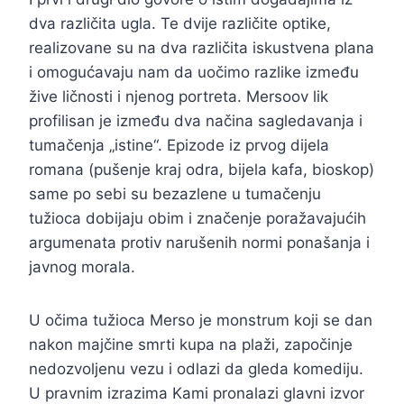
dva različita ugla. Te dvije različite optike,
realizovane su na dva različita iskustvena plana
i omogućavaju nam da uočimo razlike između
žive ličnosti i njenog portreta. Mersoov lik
profilisan je između dva načina sagledavanja i
tumačenja „istine“. Epizode iz prvog dijela
romana (pušenje kraj odra, bijela kafa, bioskop)
same po sebi su bezazlene u tumačenju
tužioca dobijaju obim i značenje poražavajućih
argumenata protiv narušenih normi ponašanja i
javnog morala.
U očima tužioca Merso je monstrum koji se dan
nakon majčine smrti kupa na plaži, započinje
nedozvoljenu vezu i odlazi da gleda komediju.
U pravnim izrazima Kami pronalazi glavni izvor