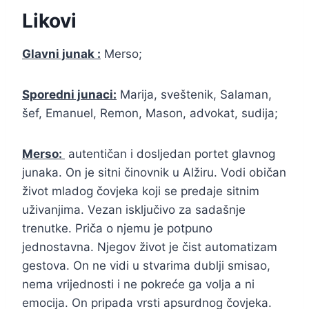
Likovi
Glavni junak :
Merso;
Sporedni junaci:
Marija, sveštenik, Salaman,
šef, Emanuel, Remon, Mason, advokat, sudija;
Merso:
autentičan i dosljedan portet glavnog
junaka. On je sitni činovnik u Alžiru. Vodi običan
život mladog čovjeka koji se predaje sitnim
uživanjima. Vezan isključivo za sadašnje
trenutke. Priča o njemu je potpuno
jednostavna. Njegov život je čist automatizam
gestova. On ne vidi u stvarima dublji smisao,
nema vrijednosti i ne pokreće ga volja a ni
emocija. On pripada vrsti apsurdnog čovjeka.