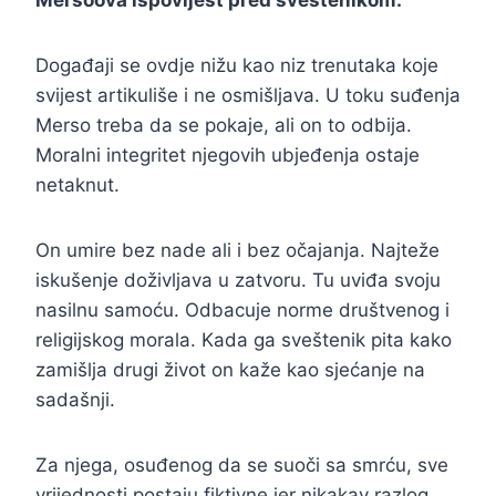
Mersoova ispovijest pred sveštenikom.
Događaji se ovdje nižu kao niz trenutaka koje
svijest artikuliše i ne osmišljava. U toku suđenja
Merso treba da se pokaje, ali on to odbija.
Moralni integritet njegovih ubjeđenja ostaje
netaknut.
On umire bez nade ali i bez očajanja. Najteže
iskušenje doživljava u zatvoru. Tu uviđa svoju
nasilnu samoću. Odbacuje norme društvenog i
religijskog morala. Kada ga sveštenik pita kako
zamišlja drugi život on kaže kao sjećanje na
sadašnji.
Za njega, osuđenog da se suoči sa smrću, sve
vrijednosti postaju fiktivne jer nikakav razlog