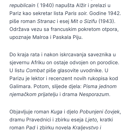
republicain
( 1940) napušta Alžir i prelazi u
Pariz kao sekretar lista
Paris soir.
Godine 1942.
piše roman
Stranac
i esej
Mit o Sizifu
(1943).
Održava vezu sa francuskim pokretom otpora,
upoznaje Malroa i Paskala Piju.
Do kraja rata i nakon iskrcavanja saveznika u
sjevernu Afriku on ostaje odvojen on porodice.
U listu
Combat
piše glasovite uvodnike. U
Parizu je lektor i recenzent novih rukopisa kod
Galimara. Potom, slijede djela:
Pisma jednom
njemačkom prijatelju
i drama
Nesporazum
.
Objavljuje roman
Kuga
i djelo
Pobunjeni čovjek
,
dramu Pravednici i zbirku eseja
Ljeto,
kratki
roman
Pad
i zbirku novela
Kraljevstvo i