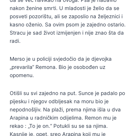
da se već navikao na ovoga. Psa je nabavio
nakon ženine smrti. U mladosti je želio da se
posveti pozorištu, ali se zaposlio na željeznici i
kasno oženio. Sa ovim psom je zajedno ostario.
Stracu je sad život izmijenjen i nije znao šta da
radi.
Merso je u policiji svjedočio da je djevojka
„prevarila“ Remona. Bio je osobođen uz
opomenu.
Otišli su svi zajedno na put. Sunce je padalo po
pijesku i njegov odbljesak na moru bio je
nepodnošljiv. Na plaži, prema njima išla u dva
Arapina u radničkim odijelima. Remon mu je
rekao : „To je on.“ Potukli su se sa njima.
Kasnije je, opet, sreo Arapina koji mu je