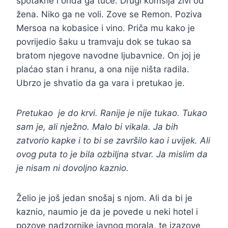
spotakne i onda ga tuče. Drugi komšija živi od
žena. Niko ga ne voli. Zove se Remon. Poziva
Mersoa na kobasice i vino. Priča mu kako je
povrijedio šaku u tramvaju dok se tukao sa
bratom njegove navodne ljubavnice. On joj je
plaćao stan i hranu, a ona nije ništa radila.
Ubrzo je shvatio da ga vara i pretukao je.
Pretukao je do krvi. Ranije je nije tukao. Tukao
sam je, ali nježno. Malo bi vikala. Ja bih
zatvorio kapke i to bi se završilo kao i uvijek. Ali
ovog puta to je bila ozbiljna stvar. Ja mislim da
je nisam ni dovoljno kaznio.
Želio je još jedan snošaj s njom. Ali da bi je
kaznio, naumio je da je povede u neki hotel i
pozove nadzornike javnog morala, te izazove