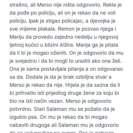
strašno, ali Merso nije ništa odgovorio. Rekla je
da pođe po policiju, ali on je rekao da ne voli
policiju. Ipak je stigao policajac, a djevojka je
sve vrijeme plakala. Remon je pozvao njega i
Mariju da provedu zajedno nedelju u njegovoj
ljetnoj kućici u blizini Alžira. Marija ga je pitala
da li bi je mogao oženiti. On je odgovorio da mu
je svejedno i da bi mogli to uraditi ako ona želi.
Ona je sama postavljala pitanja a on odgovarao
sa da. Dodala je da je brak ozbiljna stvar a
Merso je rekao da nije. Htjela je da sazna da li
bi prihvatio isti prijedlog druge žene za koju bi
bio na isti način vezan. Merso je odgovorio
potvrdno. Stari Salaman mu se požalio da je
izgubio psa. On mu je rekao da bi mogao
nabaviti drugoga ali Salaman mu je odgovorio