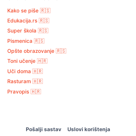
Kako se piše 🇷🇸
Edukacija.rs 🇷🇸
Super škola 🇷🇸
Pismenica 🇷🇸
Opšte obrazovanje 🇷🇸
Toni učenje 🇭🇷
Uči doma 🇭🇷
Rasturam 🇭🇷
Pravopis 🇭🇷
Pošalji sastav
Uslovi korištenja