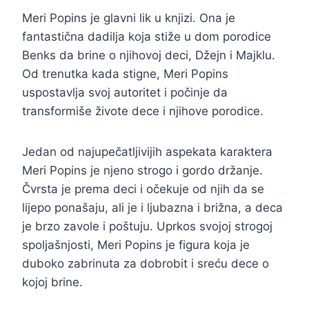
Meri Popins je glavni lik u knjizi. Ona je
fantastična dadilja koja stiže u dom porodice
Benks da brine o njihovoj deci, Džejn i Majklu.
Od trenutka kada stigne, Meri Popins
uspostavlja svoj autoritet i počinje da
transformiše živote dece i njihove porodice.
Jedan od najupečatljivijih aspekata karaktera
Meri Popins je njeno strogo i gordo držanje.
Čvrsta je prema deci i očekuje od njih da se
lijepo ponašaju, ali je i ljubazna i brižna, a deca
je brzo zavole i poštuju. Uprkos svojoj strogoj
spoljašnjosti, Meri Popins je figura koja je
duboko zabrinuta za dobrobit i sreću dece o
kojoj brine.