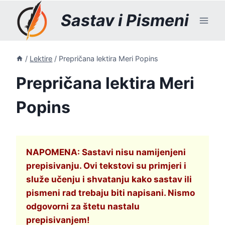
Skip
Sastav i Pismeni
to
content
/
Lektire
/
Prepričana lektira Meri Popins
Prepričana lektira Meri
Popins
NAPOMENA: Sastavi nisu namijenjeni
prepisivanju. Ovi tekstovi su primjeri i
služe učenju i shvatanju kako sastav ili
pismeni rad trebaju biti napisani. Nismo
odgovorni za štetu nastalu
prepisivanjem!